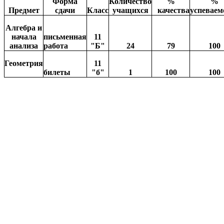
Форма
Количество
%
%
Предмет
сдачи
Класс
учащихся
качества
успеваем
Алгебра и
начала
письменная
11
анализа
работа
"Б"
24
79
100
Геометрия
11
билеты
"б"
1
100
100