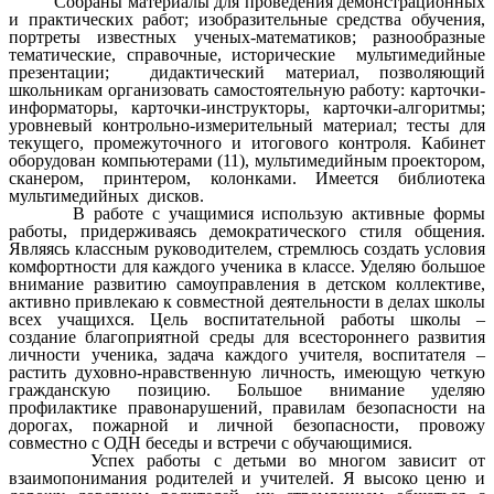
Собраны материалы для проведения демонстрационных
и практических работ; изобразительные средства обучения,
портреты известных ученых-математиков; разнообразные
тематические, справочные, исторические мультимедийные
презентации; дидактический материал, позволяющий
школьникам организовать самостоятельную работу: карточки-
информаторы, карточки-инструкторы, карточки-алгоритмы;
уровневый контрольно-измерительный материал; тесты для
текущего, промежуточного и итогового контроля. Кабинет
оборудован компьютерами (11), мультимедийным проектором,
сканером, принтером, колонками. Имеется библиотека
мультимедийных дисков.
В работе с учащимися использую активные формы
работы, придерживаясь демократического стиля общения.
Являясь классным руководителем, стремлюсь создать условия
комфортности для каждого ученика в классе. Уделяю большое
внимание развитию самоуправления в детском коллективе,
активно привлекаю к совместной деятельности в делах школы
всех учащихся. Цель воспитательной работы школы –
создание благоприятной среды для всестороннего развития
личности ученика, задача каждого учителя, воспитателя –
растить духовно-нравственную личность, имеющую четкую
гражданскую позицию. Большое внимание уделяю
профилактике правонарушений, правилам безопасности на
дорогах, пожарной и личной безопасности, провожу
совместно с ОДН беседы и встречи с обучающимися.
Успех работы с детьми во многом зависит от
взаимопонимания родителей и учителей. Я высоко ценю и