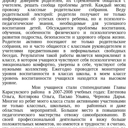
дорожу доверием родителей, их стремлением общаться с
учителем, решать сообща проблемы детей. Каждый месяц
провожу классные родительские собрания. Веду
родительский лекторий: родители получают не только
информацию об успехах своего ребенка, но и психолого-
педагогические знания, необходимые для успешного
воспитания детей. Обсуждаются проблемы воспитания,
обучения, особенности физического и психологического
развития подростка, безопасности и здорового образа жизни.
Родители активно посещают не только родительские
собрания, но и часто общаются с классным руководителем и
учителями предметниками в неформальных свободных
беседах. Результатом такой работы является микроклимат в
классе, в котором учащиеся чувствуют себя психологически и
эмоционально комфортно, уверены в себе, чувствуют себя
нужными коллективу. Ежегодно проводится мониторинг
уровня воспитанности в классах школы, в моем классе
уровень воспитанности учащихся находится на высоком
уровне.
Мои учащиеся стали стипендиатами Главы
Карасукского района в 2007-2008 учебных годах: Евгенова
Ольга, Котлярова Ольга, Пасько Ульяна, Чернова Дарья.
Многие из ребят моего класса стали активными участниками
не только классных, школьных, но районных и даже
областных мероприятий. Большое место в повышении
педагогического мастерства отвожу самообразованию. В
своей профессиональной деятельности я вижу больше
положительных моментов, но имеются и трудности: я считаю,