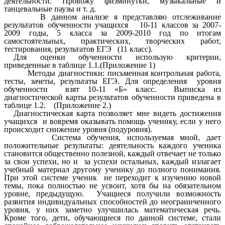
деятельности. Провожу физминутки, музыкальные и
танцевальные паузы и т. д.
В данном анализе я представляю отслеживание
результатов обученности учащихся 10-11 классов за 2007-
2009 годы, 5 класса за 2009-2010 год по итогам
самостоятельных, практических, творческих работ,
тестирования, результатов ЕГЭ (11 класс).
Для оценки обученности использую критерии,
приведенные в таблице 1.1.(Приложение 1)
Методы диагностики: письменная контрольная работа,
тесты, зачеты, результаты ЕГЭ. Для определения уровня
обученности взят 10-11 «Б» класс. Выписка из
диагностической карты результатов обученности приведена в
таблице 1.2. (Приложение 2.)
Диагностическая карта позволяет мне видеть достижения
учащихся и вовремя оказывать помощь ученику, если у него
происходит снижение уровня (подуровня).
Система обучения, используемая мной, дает
положительные результаты: деятельность каждого ученика
становится общественно полезной, каждый отвечает не только
за свои успехи, но и за успехи остальных, каждый излагает
учебный материал другому ученику до полного понимания.
При этой системе ученик не переходит к изучению новой
темы, пока полностью не усвоит, хотя бы на обязательном
уровне, предыдущую. Учащиеся получили возможность
развития индивидуальных способностей до неограниченного
уровня, у них заметно улучшилась математическая речь.
Кроме того, дети, обучающиеся по данной системе, стали