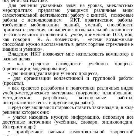
обучения математике.
Для решения указанных задач на уроках, внеклассных
мероприятиях предлагаю учащимся различные виды
самостоятельной деятельности: работу с книгой, поисковые
работы с использованием ИКТ, практические работы,
требующие мобилизации знаний, умений, способности
принимать решения, повышение познавательной активности
и сознательного отношения к учебе, применение ТСО, ибо,
как говорил Я. А. Коменский, - «всеми возможными
способами нужно воспламенять в детях горячее стремление к
знанию и умению».
Владение ИКТ позволяет мне использовать компьютер в
разных целях:
• как средство наглядности учебного процесса
(презентации, моделирование),
• для индивидуализации ученого процесса,
• для организации коллективной и групповой работы
(проекты),
• как средство разработки и подготовки различных видов
учебно-методического материала (поурочное планирование,
методические разработки, контрольные работы,
интерактивные тесты и другие виды работ).
Перед обучающимися стараюсь ставить такие задачи, в ходе
решения которых они:
• учатся находить нужную информацию, используя все
доступные источники (учебники, словари, энциклопедии,
Интернет и др.);
• приобретают навыки самостоятельной творческой