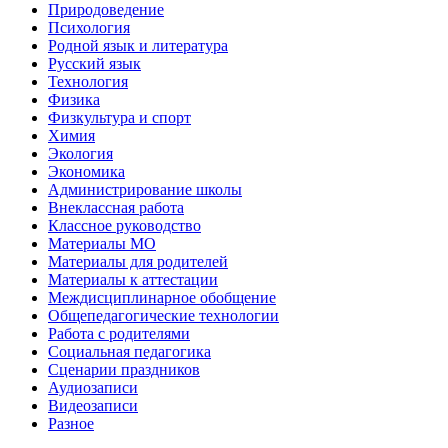
Природоведение
Психология
Родной язык и литература
Русский язык
Технология
Физика
Физкультура и спорт
Химия
Экология
Экономика
Администрирование школы
Внеклассная работа
Классное руководство
Материалы МО
Материалы для родителей
Материалы к аттестации
Междисциплинарное обобщение
Общепедагогические технологии
Работа с родителями
Социальная педагогика
Сценарии праздников
Аудиозаписи
Видеозаписи
Разное