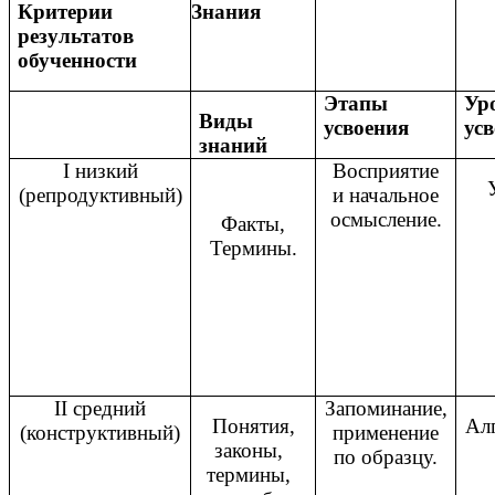
Критерии
Знания
результатов
обученности
Этапы
Ур
Виды
усвоения
ус
знаний
I низкий
Восприятие
(репродуктивный)
и начальное
осмысление.
Факты,
Термины.
II средний
Запоминание,
Понятия,
Ал
(конструктивный)
применение
законы,
по образцу.
термины,