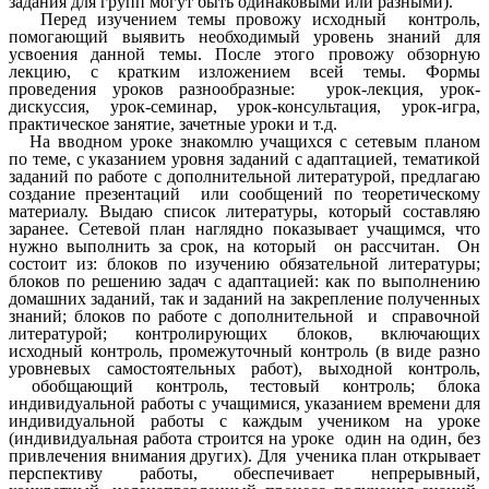
задания для групп могут быть одинаковыми или разными).
Перед изучением темы провожу исходный контроль,
помогающий выявить необходимый уровень знаний для
усвоения данной темы. После этого провожу обзорную
лекцию, с кратким изложением всей темы. Формы
проведения уроков разнообразные: урок-лекция, урок-
дискуссия, урок-семинар, урок-консультация, урок-игра,
практическое занятие, зачетные уроки и т.д.
На вводном уроке знакомлю учащихся с сетевым планом
по теме, с указанием уровня заданий с адаптацией, тематикой
заданий по работе с дополнительной литературой, предлагаю
создание презентаций или сообщений по теоретическому
материалу. Выдаю список литературы, который составляю
заранее. Сетевой план наглядно показывает учащимся, что
нужно выполнить за срок, на который он рассчитан. Он
состоит из: блоков по изучению обязательной литературы;
блоков по решению задач с адаптацией: как по выполнению
домашних заданий, так и заданий на закрепление полученных
знаний; блоков по работе с дополнительной и справочной
литературой; контролирующих блоков, включающих
исходный контроль, промежуточный контроль (в виде разно
уровневых самостоятельных работ), выходной контроль,
обобщающий контроль, тестовый контроль; блока
индивидуальной работы с учащимися, указанием времени для
индивидуальной работы с каждым учеником на уроке
(индивидуальная работа строится на уроке один на один, без
привлечения внимания других). Для ученика план открывает
перспективу работы, обеспечивает непрерывный,