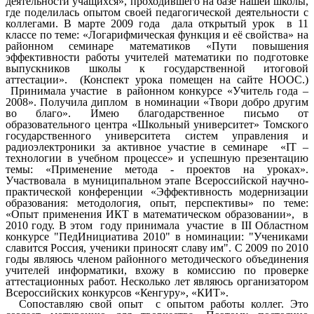
деятельности учащихся», проходившего на базе нашей школы,
где поделилась опытом своей педагогической деятельности с
коллегами. В марте 2009 года дала открытый урок в 11
классе по теме: «Логарифмическая функция и её свойства» на
районном семинаре математиков «Пути повышения
эффективности работы учителей математики по подготовке
выпускников школы к государственной итоговой
аттестации». (Конспект урока помещен на сайте НООС.)
Принимала участие в районном конкурсе «Учитель года –
2008». Получила диплом в номинации «Твори добро другим
во благо». Имею благодарственное письмо от
образовательного центра «Школьный университет» Томского
государственного университета систем управления и
радиоэлектроники за активное участие в семинаре «IT –
технологии в учебном процессе» и успешную презентацию
темы: «Применение метода - проектов на уроках».
Участвовала в муниципальном этапе Всероссийской научно-
практической конференции «Эффективность модернизации
образования: методология, опыт, перспективы» по теме:
«Опыт применения ИКТ в математическом образовании», в
2010 году. В этом году принимала участие в III Областном
конкурсе "ПедИнициатива 2010" в номинации: "Учениками
славится Россия, ученики приносят славу им". С 2009 по 2010
годы являюсь членом районного методического объединения
учителей информатики, вхожу в комиссию по проверке
аттестационных работ. Несколько лет являюсь организатором
Всероссийских конкурсов «Кенгуру», «КИТ».
Сопоставляю свой опыт с опытом работы коллег. Это