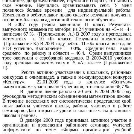
спокойнее, доброжелательнее, научились спорить, отстаивать
свое мнение. Научились организовывать себя. У меня
появилось больше времени для индивидуальной работы.
Изменения в ребятах дают право сказать: результат получен в
основном благодаря адаптивной технологии обучения.
В 2007 году ребята закончили 11 класс. Результаты
выпускного экзамена по алгебре: из 24 учеников на «5» и «4»
написали 67 %. (Приложение А.) В 2007 году я преподавала
математику в 10 «Б» классе. Результаты представлены.
(Приложение Б.) В 2009 году ребята 11 «Б» класса все сдали
ЕГЭ успешно. Выполнение – 100%. Средний балл выше
среднего по району и области – 46,4. Среди выпускников
трое окончили с серебряной медалью. В 2009-2010 учебном
году преподавала математику в 5 «А» классе. (Приложение
Г.).
Ребята активно участвовали в школьных, районных
конкурсах и олимпиадах, а также в международном конкурсе
«Кенгуру». 22.01.2009 года в конкурсе «Кенгуру-
выпускникам» участвовало 6 учеников, что составило 66,7 %.
В данной школе работаю 20 лет. В 2004-2006 году
руководила методическим объединением математиков школы.
В течение нескольких лет систематически представляю свой
опыт работы учителям школы, района, участвую в работе
семинаров. Даю открытые уроки и классные часы для коллег
школы и района.
В декабре 2008 года принимала активное участие в
организации и проведении районного семинара учителей
информатики по теме: «Формы организации учебной