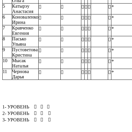
Ольга
5
Катырэу
+






Анастасия
6
Коноваленко
+






Ирина
7
Кравченко
+






Евгения
8
Пасько
+






Ульяна
9
Пустоветова
+






Кристина
10
Мысак
+






Наталья
11
Чернова
+






Дарья
1- УРОВЕНЬ



2- УРОВЕНЬ



3- УРОВЕНЬ


