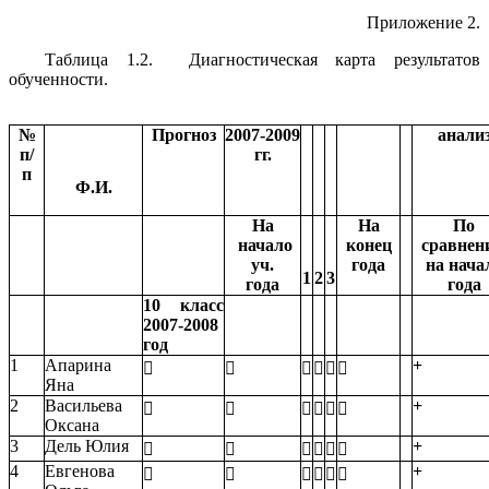
Приложение 2.
Таблица 1.2. Диагностическая карта результатов
обученности.
№
Прогноз
2007-2009
анали
п/
гг.
п
Ф.И.
На
На
По
начало
конец
сравнен
уч.
года
на нача
1
2
3
года
года
10 класс
2007-2008
год
1
Апарина
+






Яна
2
Васильева
+






Оксана
3
Дель Юлия
+






4
Евгенова
+





