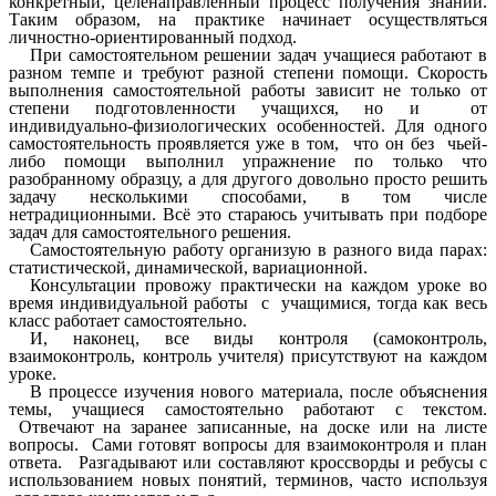
конкретный, целенаправленный процесс получения знаний.
Таким образом, на практике начинает осуществляться
личностно-ориентированный подход.
При самостоятельном решении задач учащиеся работают в
разном темпе и требуют разной степени помощи. Скорость
выполнения самостоятельной работы зависит не только от
степени подготовленности учащихся, но и от
индивидуально-физиологических особенностей. Для одного
самостоятельность проявляется уже в том, что он без чьей-
либо помощи выполнил упражнение по только что
разобранному образцу, а для другого довольно просто решить
задачу несколькими способами, в том числе
нетрадиционными. Всё это стараюсь учитывать при подборе
задач для самостоятельного решения.
Самостоятельную работу организую в разного вида парах:
статистической, динамической, вариационной.
Консультации провожу практически на каждом уроке во
время индивидуальной работы с учащимися, тогда как весь
класс работает самостоятельно.
И, наконец, все виды контроля (самоконтроль,
взаимоконтроль, контроль учителя) присутствуют на каждом
уроке.
В процессе изучения нового материала, после объяснения
темы, учащиеся самостоятельно работают с текстом.
Отвечают на заранее записанные, на доске или на листе
вопросы. Сами готовят вопросы для взаимоконтроля и план
ответа. Разгадывают или составляют кроссворды и ребусы с
использованием новых понятий, терминов, часто используя