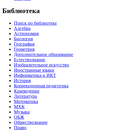
Библиотека
Поиск по библиотеке
Алгебра
Астрономия
Биология
География
Геометрия
Дополнительное образование
Естествознание
Изобразительное искусство
Иностранные языки
Информатика и ИКТ
История
Коррекционная педагогика
Краеведение
Литература
Математика
МХК
Музыка
ОБЖ
Обществознание
Право