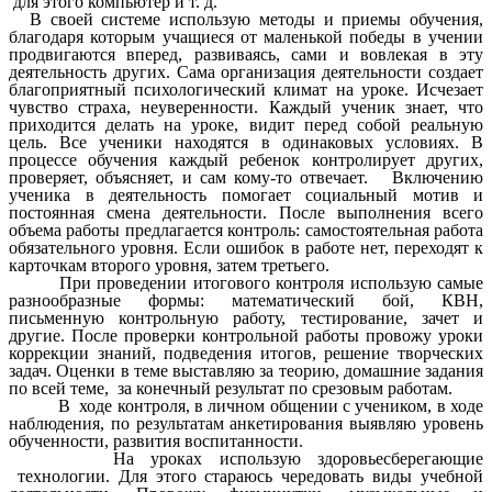
для этого компьютер и т. д.
В своей системе использую методы и приемы обучения,
благодаря которым учащиеся от маленькой победы в учении
продвигаются вперед, развиваясь, сами и вовлекая в эту
деятельность других. Сама организация деятельности создает
благоприятный психологический климат на уроке. Исчезает
чувство страха, неуверенности. Каждый ученик знает, что
приходится делать на уроке, видит перед собой реальную
цель. Все ученики находятся в одинаковых условиях. В
процессе обучения каждый ребенок контролирует других,
проверяет, объясняет, и сам кому-то отвечает. Включению
ученика в деятельность помогает социальный мотив и
постоянная смена деятельности. После выполнения всего
объема работы предлагается контроль: самостоятельная работа
обязательного уровня. Если ошибок в работе нет, переходят к
карточкам второго уровня, затем третьего.
При проведении итогового контроля использую самые
разнообразные формы: математический бой, КВН,
письменную контрольную работу, тестирование, зачет и
другие. После проверки контрольной работы провожу уроки
коррекции знаний, подведения итогов, решение творческих
задач. Оценки в теме выставляю за теорию, домашние задания
по всей теме, за конечный результат по срезовым работам.
В ходе контроля, в личном общении с учеником, в ходе
наблюдения, по результатам анкетирования выявляю уровень
обученности, развития воспитанности.
На уроках использую здоровьесберегающие
технологии. Для этого стараюсь чередовать виды учебной