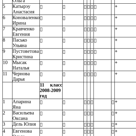
Ольга
5
Катырэу
+






Анастасия
6
Коноваленко
+






Ирина
7
Кравченко
+






Евгения
8
Пасько
+






Ульяна
9
Пустоветова
+






Кристина
10
Мысак
+






Наталья
11
Чернова
+






Дарья
11 класс
2008-2009
год
1
Апарина
+






Яна
2
Васильева
+






Оксана
3
Дель Юлия
+






4
Евгенова
+





