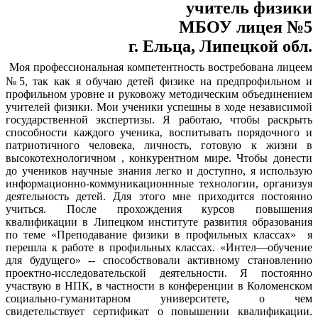
учитель физики
МБОУ лицея №5
г. Ельца, Липецкой обл.
Моя профессиональная компетентность востребована лицеем
№5, так как я обучаю детей физике на предпрофильном и
профильном уровне и руковожу методическим объединением
учителей физики. Мои ученики успешны в ходе независимой
государственной экспертизы. Я работаю, чтобы раскрыть
способности каждого ученика, воспитывать порядочного и
патриотичного человека, личность, готовую к жизни в
высокотехнологичном , конкурентном мире. Чтобы донести
до учеников научные знания легко и доступно, я использую
информационно-коммуникационнные технологии, организуя
деятельность детей. Для этого мне приходится постоянно
учиться. После прохождения курсов повышения
квалификации в Липецком институте развития образования
по теме «Преподавание физики в профильных классах» я
перешла к работе в профильных классах. «Интел—обучение
для будущего» -- способствовали активному становлению
проектно-исследовательской деятельности. Я постоянно
участвую в НПК, в частности в конференции в Коломенском
социально-гуманитарном университете, о чем
свидетельствует сертификат о повышении квалификации.