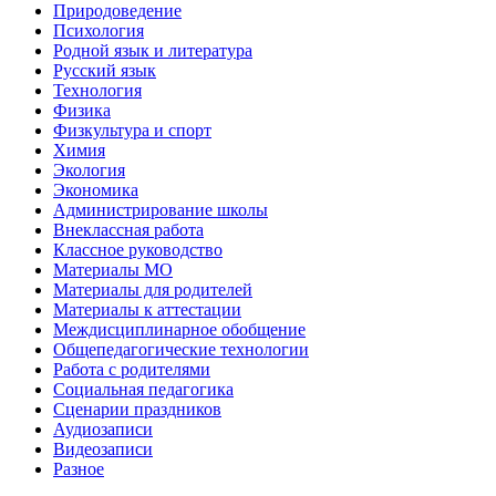
Природоведение
Психология
Родной язык и литература
Русский язык
Технология
Физика
Физкультура и спорт
Химия
Экология
Экономика
Администрирование школы
Внеклассная работа
Классное руководство
Материалы МО
Материалы для родителей
Материалы к аттестации
Междисциплинарное обобщение
Общепедагогические технологии
Работа с родителями
Социальная педагогика
Сценарии праздников
Аудиозаписи
Видеозаписи
Разное