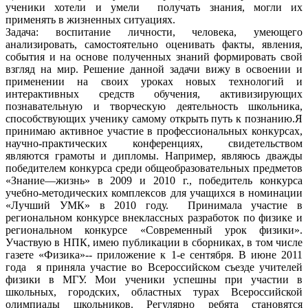
ученики хотели и умели получать знания, могли их
применять в жизненных ситуациях.
Задача: воспитание личности, человека, умеющего
анализировать, самостоятельно оценивать факты, явления,
события и на основе полученных знаний формировать свой
взгляд на мир. Решение данной задачи вижу в освоении и
применении на своих уроках новых технологий и
интерактивных средств обучения, активизирующих
познавательную и творческую деятельность школьника,
способствующих ученику самому открыть путь к познанию.Я
принимаю активное участие в профессиональных конкурсах,
научно-практических конференциях, свидетельством
являются грамоты и дипломы. Например, являюсь дважды
победителем конкурса среди общеобразовательных предметов
«Знание—жизнь» в 2009 и 2010 г., победитель конкурса
учебно-методических комплексов для учащихся в номинации
«Лучший УМК» в 2010 году. Принимала участие в
региональном конкурсе внеклассных разработок по физике и
региональном конкурсе «Современный урок физики».
Участвую в НПК, имею публикации в сборниках, в том числе
газете «Физика»-- приложение к 1-е сентября. В июне 2011
года я приняла участие во Всероссийском съезде учителей
физики в МГУ. Мои ученики успешны при участии в
школьных, городских, областных турах Всероссийской
олимпиады школьников. Регулярно ребята становятся