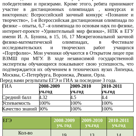
победителями и призерами. Кроме этого, ребята принимают
участие в дистанционных олимпиадах , конкурсах и
викторинах: Всероссийский заочный конкурс «Познание и
творчество», 1-я Всероссийская дистанционная олимпиада по
физике – опыты, 6,7 –я олимпиада по основам наук по физике,
интернет-проекте «Удивительный мир физики», НПК в ЕГУ
имени И. А. Бунина, в 15, 16, 17 Межрегиональной заочной
физико-математической олимпиадах, в Фестивале
исследовательских и творческих работ учащихся
«Портфолио». Мои ученики обучаются в Открытом лицее при
ВЗМШ при МГУ. В ходе независимой государственной
экспертизы обучающиеся показывают свою успешность, что
подтверждается их обучением в технических вузах Липецка,
Москвы, С-Петербурга, Воронежа, ,Рязани, Орла.
Перед вами результаты ЕГЭ и ГИА за последние 3 года.
ГИА
2008-2009
2009-2010
2010-2011
уч.год
уч.год
уч.год
Средний балл
4.32
4.5
4.4
Успеваемость
100%
100%
100%
Качество знаний
90%
100%
100%
ЕГЭ
2008-2009
2009-2010
2010-2011
уч. год
уч.год
уч.год
Кол-во
19
13
14