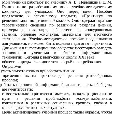
Мои ученики работают по учебнику А. В. Перышкина, Е. М.
Гутник и по разработанному мною учебно-методическому
комплексу для учащихся. Оно перед вами. Пособие
предложено к элективному предмету «Практикум по
решению задач по физике в 9 классе». Оно содержит краткие
теоретические сведения по различным разделам физики,
примеры решения задач, набор тестов и разноуровневых
заданий, опорные конспекты, материалы для итогового
тестирования. Учебно-методическое пособие предназначено
для учащихся, но может быть полезно педагогам –практикам.
Для жизни в информационном обществе необходимо овладеть
знаниями и умениями в области информационных
технологий. Сегодня к выпускнику школы XXI века
общество предъявляет достаточно серьёзные требования.
Он должен:
уметь самостоятельно приобретать знания;
применять их на практике для решения разнообразных
проблем;
работать с различной информацией, анализировать, обобщать,
аргументировать;
самостоятельно критически мыслить, искать рациональные
пути в решении проблем;быть коммуникабельным,
контактным в различных социальных группах, гибким в
меняющихся жизненных ситуациях.
Цель: активизировать учебный процесс таким образом, чтобы