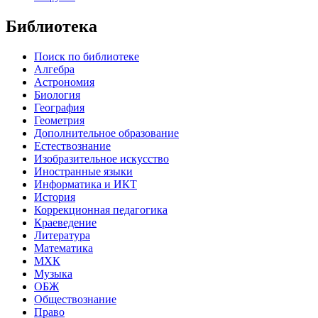
Библиотека
Поиск по библиотеке
Алгебра
Астрономия
Биология
География
Геометрия
Дополнительное образование
Естествознание
Изобразительное искусство
Иностранные языки
Информатика и ИКТ
История
Коррекционная педагогика
Краеведение
Литература
Математика
МХК
Музыка
ОБЖ
Обществознание
Право