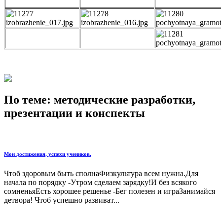
izobrazhenie_017.jpg
izobrazhenie_016.jpg
pochyotnaya_gramot
pochyotnaya_gramot
По теме: методические разработки,
презентации и конспекты
Мои достижения, успехи учеников.
Чтоб здоровым быть сполнаФизкультура всем нужна.Для
начала по порядку -Утром сделаем зарядку!И без всякого
сомненьяЕсть хорошее решенье -Бег полезен и играЗанимайся
детвора! Чтоб успешно развиват...