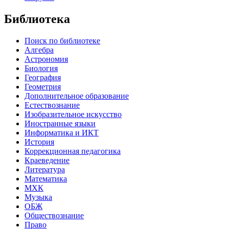
Библиотека
Поиск по библиотеке
Алгебра
Астрономия
Биология
География
Геометрия
Дополнительное образование
Естествознание
Изобразительное искусство
Иностранные языки
Информатика и ИКТ
История
Коррекционная педагогика
Краеведение
Литература
Математика
МХК
Музыка
ОБЖ
Обществознание
Право