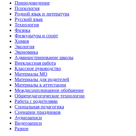
Природоведение
Психология
Родной язык и литература
Русский язык
Технология
Физика
Физкультура и спорт
Химия
Экология
Экономика
Администрирование школы
Внеклассная работа
Классное руководство
Материалы МО
Материалы для родителей
Материалы к аттестации
Междисциплинарное обобщение
Общепедагогические технологии
Работа с родителями
Социальная педагогика
Сценарии праздников
Аудиозаписи
Видеозаписи
Разное