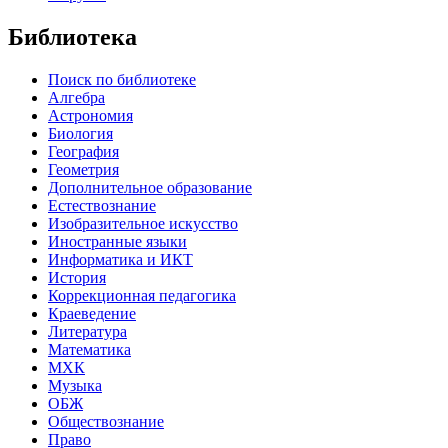
Библиотека
Поиск по библиотеке
Алгебра
Астрономия
Биология
География
Геометрия
Дополнительное образование
Естествознание
Изобразительное искусство
Иностранные языки
Информатика и ИКТ
История
Коррекционная педагогика
Краеведение
Литература
Математика
МХК
Музыка
ОБЖ
Обществознание
Право