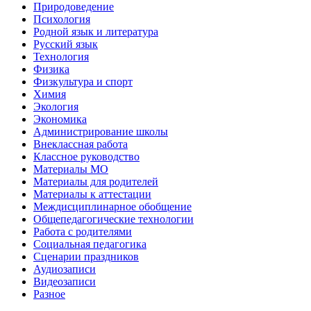
Природоведение
Психология
Родной язык и литература
Русский язык
Технология
Физика
Физкультура и спорт
Химия
Экология
Экономика
Администрирование школы
Внеклассная работа
Классное руководство
Материалы МО
Материалы для родителей
Материалы к аттестации
Междисциплинарное обобщение
Общепедагогические технологии
Работа с родителями
Социальная педагогика
Сценарии праздников
Аудиозаписи
Видеозаписи
Разное