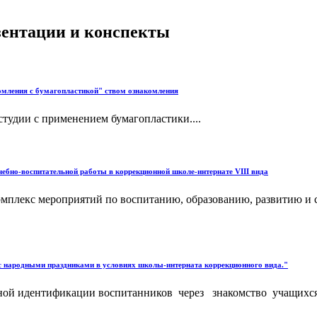
езентации и конспекты
комления с бумагопластикой" ством ознакомления
студии с применением бумагопластики....
чебно-воспитательной работы в коррекционной школе-интернате VIII вида
омплекс мероприятий по воспитанию, образованию, развитию и 
с народными праздниками в условиях школы-интерната коррекционного вида."
ой идентификации воспитанников через знакомство учащихся 