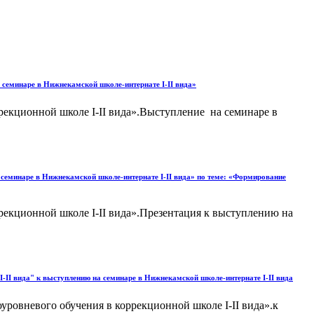
 семинаре в Нижнекамской школе-интернате I-II вида»
рекционной школе I-II вида».Выступление на семинаре в
 семинаре в Нижнекамской школе-интернате I-II вида» по теме: «Формирование
рекционной школе I-II вида».Презентация к выступлению на
-II вида" к выступлению на семинаре в Нижнекамской школе-интернате I-II вида
ровневого обучения в коррекционной школе I-II вида».к