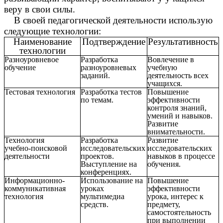
веру в свои силы.
В своей педагогической деятельности использую
следующие технологии:
Наименование
Подтверждение
Результативность
технологии
Разноуровневое
Разработка
Вовлечение в
обучение
разноуровневых
учебную
заданий.
деятельность всех
учащихся.
Тестовая технология
Разработка тестов
Повышение
по темам.
эффективности
контроля знаний,
умений и навыков.
Развитие
внимательности.
Технология
Разработка
Развитие
учебно-поисковой
исследовательских
исследовательских
деятельности
проектов.
навыков в процессе
Выступление на
обучения.
конференциях.
Информационно-
Использование на
Повышение
коммуникативная
уроках
эффективности
технология
мультимедиа
урока, интерес к
средств.
предмету,
самостоятельность
при выполнении