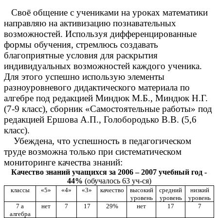
Своё общение с учениками на уроках математики
направляю на активизацию познавательных
возможностей. Используя дифференцированные
формы обучения, стремлюсь создавать
благоприятные условия для раскрытия
индивидуальных возможностей каждого ученика.
Для этого успешно использую элементы
разноуровневого дидактического материала по
алгебре под редакцией Миндюк М.Б., Миндюк Н.Г.
(7-9 класс), сборник «Самостоятельные работы» под
редакцией Ершова А.П., Голобородько В.В. (5,6
класс).
Убеждена, что успешность в педагогическом
труде возможна только при систематическом
мониторинге качества знаний:
Качество знаний учащихся за 2006 – 2007 учебный год -
44%
(обучалось 63 уч-ся)
классы
«5»
«4»
«3»
качество
высокий
средний
низкий
уровень
уровень
уровень
7 а
нет
7
17
29%
нет
17
7
алгебра