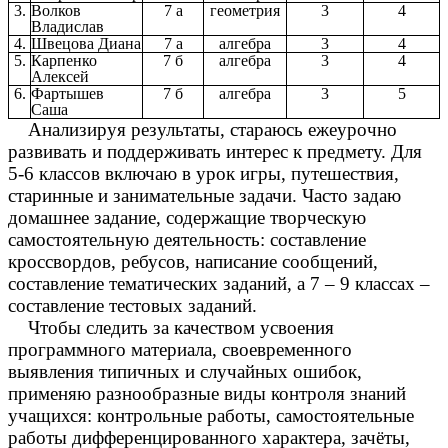
3.
Волков
7 а
геометрия
3
4
Владислав
4.
Швецова Диана
7 а
алгебра
3
4
5.
Карпенко
7 б
алгебра
3
4
Алексей
6.
Фартышев
7 б
алгебра
3
5
Саша
Анализируя результаты, стараюсь ежеурочно
развивать и поддерживать интерес к предмету. Для
5-6 классов включаю в урок игры, путешествия,
старинные и занимательные задачи. Часто задаю
домашнее задание, содержащие творческую
самостоятельную деятельность: составление
кроссвордов, ребусов, написание сообщений,
составление тематических заданий, а 7 – 9 классах –
составление тестовых заданий.
Чтобы следить за качеством усвоения
программного материала, своевременного
выявления типичных и случайных ошибок,
применяю разнообразные виды контроля знаний
учащихся: контрольные работы, самостоятельные
работы дифференцированного характера, зачёты,