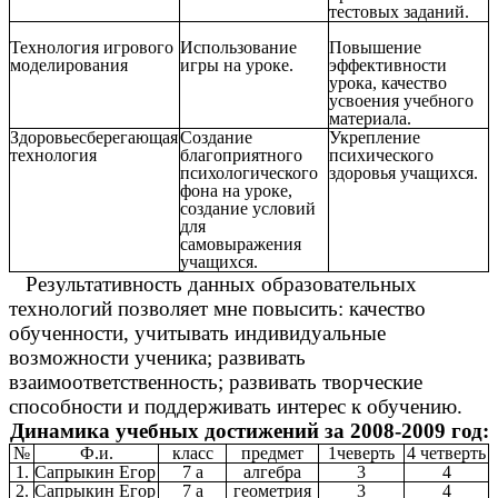
тестовых заданий.
Технология игрового
Использование
Повышение
моделирования
игры на уроке.
эффективности
урока, качество
усвоения учебного
материала.
Здоровьесберегающая
Создание
Укрепление
технология
благоприятного
психического
психологического
здоровья учащихся.
фона на уроке,
создание условий
для
самовыражения
учащихся.
Результативность данных образовательных
технологий позволяет мне повысить: качество
обученности, учитывать индивидуальные
возможности ученика; развивать
взаимоответственность; развивать творческие
способности и поддерживать интерес к обучению.
Динамика учебных достижений за 2008-2009 год:
№
Ф.и.
класс
предмет
1чеверть
4 четверть
1.
Сапрыкин Егор
7 а
алгебра
3
4
2.
Сапрыкин Егор
7 а
геометрия
3
4