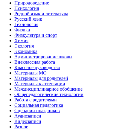
Природоведение
Психология
Родной язык и литература
Русский язык
Технология
Физика
Физкультура и спорт
Химия
Экология
Экономика
Администрирование школы
Внеклассная работа
Классное руководство
Материалы МО
Материалы для родителей
Материалы к аттестации
Междисциплинарное обобщение
Общепедагогические технологии
Работа с родителями
Социальная педагогика
Сценарии праздников
Аудиозаписи
Видеозаписи
Разное