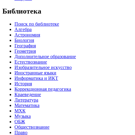
Библиотека
Поиск по библиотеке
Алгебра
Астрономия
Биология
География
Геометрия
Дополнительное образование
Естествознание
Изобразительное искусство
Иностранные языки
Информатика и ИКТ
История
Коррекционная педагогика
Краеведение
Литература
Математика
МХК
Музыка
ОБЖ
Обществознание
Право