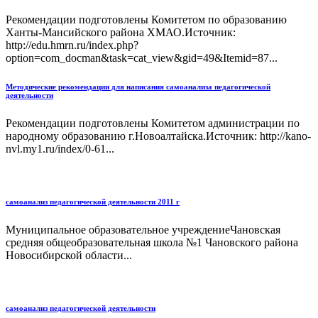
Рекомендации подготовлены Комитетом по образованию
Ханты-Мансийского района ХМАО.Источник:
http://edu.hmrn.ru/index.php?
option=com_docman&task=cat_view&gid=49&Itemid=87...
Методические рекомендации для написания самоанализа педагогической
деятельности
Рекомендации подготовлены Комитетом администрации по
народному образованию г.Новоалтайска.Источник: http://kano-
nvl.my1.ru/index/0-61...
самоанализ педагогической деятельности 2011 г
Муниципальное образовательное учреждениеЧановская
средняя общеобразовательная школа №1 Чановского района
Новосибирской области...
самоанализ педагогической деятельности