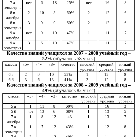
7 а
нет
6
18
25%
нет
16
8
геометрия
8 в
2
10
8
60%
2
12
6
алгебра
8 в
3
9
9
60%
2
12
6
геометрия
9 а
нет
9
10
47%
1
11
7
алгебра
9 а
3
6
10
47%
1
11
7
геометрия
Качество знаний учащихся за 2007 – 2008 учебный год –
52%
(обучалось 58 уч-ся)
классы
«5»
«4»
«3»
качество
высокий
средний
низкий
уровень
уровень
уровень
6 а
2
9
10
52%
1
12
8
6 б
3
6
13
41%
2
12
8
Качество знаний учащихся за 2008 – 2009 учебный год –
49%
(обучалось 82 уч-ся)
классы
«5»
«4»
«3»
качество
высокий
средний
низкий
уровень
уровень
уровень
5 а
1
11
8
60%
1
16
3
5 б
нет
13
6
68%
1
13
5
7 а
1
8
12
43
1
13
7
алгебра
7 а
1
7
12
43%
1
12
8
геометрия
7 б
2
13
40%
2
11
9