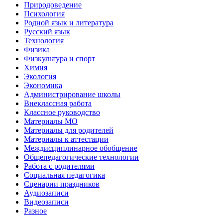
Природоведение
Психология
Родной язык и литература
Русский язык
Технология
Физика
Физкультура и спорт
Химия
Экология
Экономика
Администрирование школы
Внеклассная работа
Классное руководство
Материалы МО
Материалы для родителей
Материалы к аттестации
Междисциплинарное обобщение
Общепедагогические технологии
Работа с родителями
Социальная педагогика
Сценарии праздников
Аудиозаписи
Видеозаписи
Разное