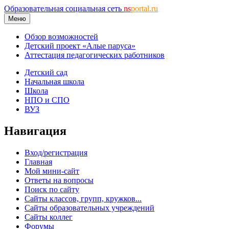
Образовательная социальная сеть
ns
portal.ru
Меню
Обзор возможностей
Детский проект «Алые паруса»
Аттестация педагогических работников
Детский сад
Начальная школа
Школа
НПО и СПО
ВУЗ
Навигация
Вход/регистрация
Главная
Мой мини-сайт
Ответы на вопросы
Поиск по сайту
Сайты классов, групп, кружков...
Сайты образовательных учреждений
Сайты коллег
Форумы