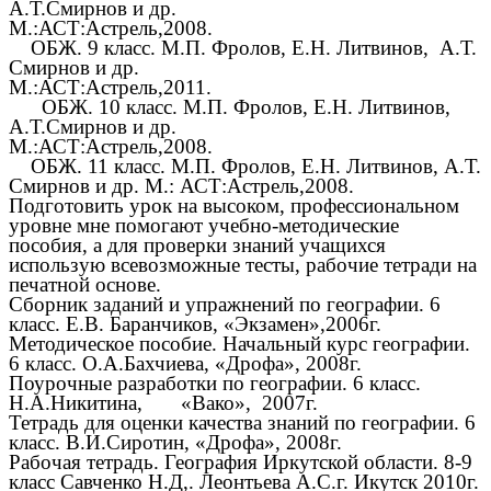
А.Т.Смирнов и др.
М.:АСТ:Астрель,2008.
ОБЖ. 9 класс. М.П. Фролов, Е.Н. Литвинов, А.Т.
Смирнов и др.
М.:АСТ:Астрель,2011.
ОБЖ. 10 класс. М.П. Фролов, Е.Н. Литвинов,
А.Т.Смирнов и др.
М.:АСТ:Астрель,2008.
ОБЖ. 11 класс. М.П. Фролов, Е.Н. Литвинов, А.Т.
Смирнов и др. М.: АСТ:Астрель,2008.
Подготовить урок на высоком, профессиональном
уровне мне помогают учебно-методические
пособия, а для проверки знаний учащихся
использую всевозможные тесты, рабочие тетради на
печатной основе.
Сборник заданий и упражнений по географии. 6
класс. Е.В. Баранчиков, «Экзамен»,2006г.
Методическое пособие. Начальный курс географии.
6 класс. О.А.Бахчиева, «Дрофа», 2008г.
Поурочные разработки по географии. 6 класс.
Н.А.Никитина, «Вако», 2007г.
Тетрадь для оценки качества знаний по географии. 6
класс. В.И.Сиротин, «Дрофа», 2008г.
Рабочая тетрадь. География Иркутской области. 8-9
класс Савченко Н.Д,. Леонтьева А.С.г. Икутск 2010г.