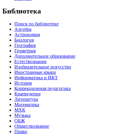
Библиотека
Поиск по библиотеке
Алгебра
Астрономия
Биология
География
Геометрия
Дополнительное образование
Естествознание
Изобразительное искусство
Иностранные языки
Информатика и ИКТ
История
Коррекционная педагогика
Краеведение
Литература
Математика
МХК
Музыка
ОБЖ
Обществознание
Право