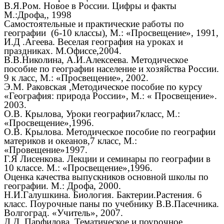
В.Я.Ром. Новое в России. Цифры и факты
М.:Дрофа,, 1998
Самостоятельные и практические работы по
географии (6-10 классы), М.: «Просвещение», 1991,
И.Д .Агеева. Веселая география на уроках и
праздниках. М.Офиссе,2004.
В.В.Николина, А.И.Алексеева. Методическое
пособие по географии население и хозяйства России.
9 к ласс, М.: «Просвещение», 2002.
Э.М. Раковская ,Методическое пособие по курсу
«География: природа России», М.: « Просвещение».
2003.
О.В. Крылова, Уроки географии7класс, М.:
«Просвещение»,1996.
О.В. Крылова. Методическое пособие по географии
материков и океанов,7 класс, М.:
«Провещение»1997.
Г.Я Лисенкова. Лекции и семинары по географии в
10 классе. М.: «Просвещение»,1996.
Оценка качества выпускников основной школы по
географии. М.: Дрофа, 2000.
Н.И.Галушкина. Биология. Бактерии.Растения. 6
класс. Поурочные паны по учебнику В.В.Пасечника.
Волгоград. «Учитель», 2007.
Л.Д. Парфилова. Тематическое и поурочное