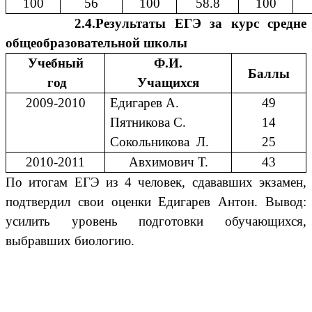
100
56
100
58.8
100
2.4.Результаты ЕГЭ за курс средне
общеобразовательной школы
Учебный
Ф.И.
Баллы
год
Учащихся
2009-2010
Едигарев А.
49
Пятникова С.
14
Сокольникова Л.
25
2010-2011
Авхимович Т.
43
По итогам ЕГЭ из 4 человек, сдававших экзамен,
подтвердил свои оценки Едигарев Антон. Вывод:
усилить уровень подготовки обучающихся,
выбравших биологию.