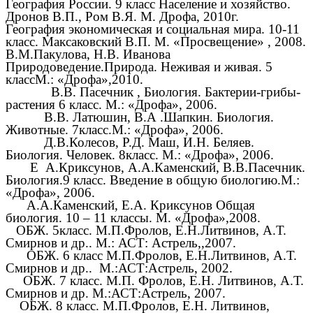
География России. 9 класс Население и хозяйство.
Дронов В.П., Ром В.Я. М. Дрофа, 2010г.
География экономическая и социальная мира. 10-11
класс. Максаковский В.П. М. «Просвещение» , 2008.
В.М.Пакулова, Н.В. Иванова
Природоведение.Природа. Неживая и живая. 5
классМ.: «Дрофа»,2010.
В.В. Пасечник , Биология. Бактерии-грибы-
растения 6 класс. М.: «Дрофа», 2006.
В.В. Латюшин, В.А .Шапкин. Биология.
Животные. 7класс.М.: «Дрофа», 2006.
Д.В.Колесов, Р.Д. Маш, И.Н. Беляев.
Биология. Человек. 8класс. М.: «Дрофа», 2006.
Е А.Криксунов, А.А.Каменский, В.В.Пасечник.
Биология.9 класс. Введение в общую биологию.М.:
«Дрофа», 2006.
А.А.Каменский, Е.А. Криксунов Общая
биология. 10 – 11 классы. М. «Дрофа»,2008.
ОБЖ. 5класс. М.П.Фролов, Е.Н.Литвинов, А.Т.
Смирнов и др.. М.: АСТ: Астрель,,2007.
ОБЖ. 6 класс М.П.Фролов, Е.Н.Литвинов, А.Т.
Смирнов и др.. М.:АСТ:Астрель, 2002.
ОБЖ. 7 класс. М.П. Фролов, Е.Н. Литвинов, А.Т.
Смирнов и др. М.:АСТ:Астрель, 2007.
ОБЖ. 8 класс. М.П.Фролов, Е.Н. Литвинов,