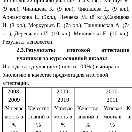
по биологии приняли участие 11 человек Мерчук К.
(9 кл.), Чикишева К. (9 кл.), Чикишева Д. (9 кл.),
Аржаникова Е. (9кл.), Нечаева М. (8 кл.),Савицкая
И. (8 кл.), Меркурьев Е. (7а кл.), Ташлинская А. (7а
кл.), Деревягина И. (10 кл.), Миличенко Е. (10 кл.).
Результат неизвестен.
2.3.Результаты итоговой аттестации
учащихся за курс основной школы
Из года в год учащиеся( почти 100% ) выбирают
биологию в качестве предмета для итоговой
аттестации.
2008-
2009-
2010-
2009
2010
2011
Успевае
Качество
Успевае
Качество
Успевае
Кч
мость в
знаний в
мость в
знаний в
мость в
з
%
%
%
%
%