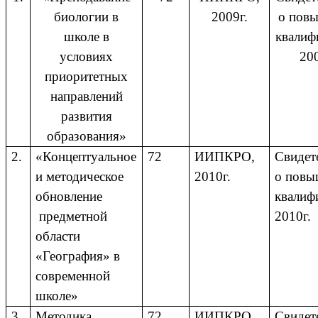
биологии в
2009г.
о пов
школе в
квалиф
условиях
200
приоритетных
направлений
развития
образования»
2.
«Концептуальное
72
ИИПКРО,
Свидет
и методическое
2010г.
о повы
обновление
квалиф
предметной
2010г.
области
«География» в
современной
школе»
3.
Методика
72
ИИПКРО,
Свидет