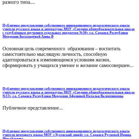
разного типа....
Публичное представление собственного инновационного педагогического опыта
учителя русского языка и литературы МОУ «Средняя общеобразовательная школа
с углублённым изучением отдельных предметов №30» г.о. Саранск Республики
Мордовия Богатырёвой Анны В
Основная цель современного образования – воспитать
самостоятельно мыслящую личность, способную
адаптироваться к изменяющимся условиям жизни,
сформировать у учащихся умение и желание самосовершен...
Публичное представление собственного инновационного педагогического опыта
учителя русского языка и литературы МОУ «Средняя общеобразовательная школа
№13» г.о. Саранск Республики Мордовия Афониной Натальи Валентиновны
Публичное представление...
Публичное представление собственного инновационного педагогического опыта
учителя немецкого языка МОУ «Луховский лицей» г.о. Саранск Русяевой Ирины
Михайловны