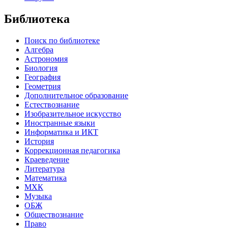
Библиотека
Поиск по библиотеке
Алгебра
Астрономия
Биология
География
Геометрия
Дополнительное образование
Естествознание
Изобразительное искусство
Иностранные языки
Информатика и ИКТ
История
Коррекционная педагогика
Краеведение
Литература
Математика
МХК
Музыка
ОБЖ
Обществознание
Право