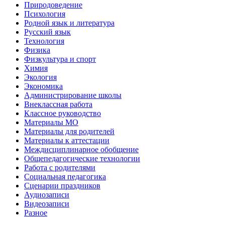
Природоведение
Психология
Родной язык и литература
Русский язык
Технология
Физика
Физкультура и спорт
Химия
Экология
Экономика
Администрирование школы
Внеклассная работа
Классное руководство
Материалы МО
Материалы для родителей
Материалы к аттестации
Междисциплинарное обобщение
Общепедагогические технологии
Работа с родителями
Социальная педагогика
Сценарии праздников
Аудиозаписи
Видеозаписи
Разное