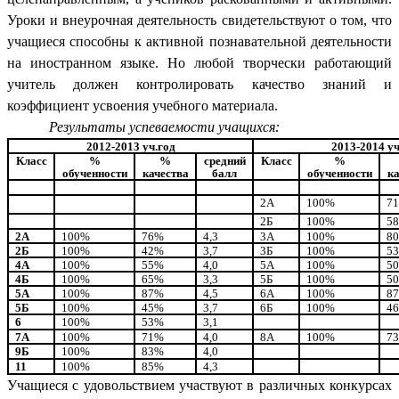
Уроки и внеурочная деятельность свидетельствуют о том, что
учащиеся способны к активной познавательной деятельности
на иностранном языке. Но любой творчески работающий
учитель должен контролировать качество знаний и
коэффициент усвоения учебного материала.
Результаты успеваемости учащихся:
2012-2013 уч.год
2013-2014 уч
Класс
%
%
средний
Класс
%
обученности
качества
балл
обученности
ка
2А
100%
7
2Б
100%
5
2А
100%
76%
4,3
3А
100%
8
2Б
100%
42%
3,7
3Б
100%
5
4А
100%
55%
4,0
5А
100%
5
4Б
100%
65%
3,3
5Б
100%
5
5А
100%
87%
4,5
6А
100%
8
5Б
100%
45%
3,7
6Б
100%
4
6
100%
53%
3,1
7А
100%
71%
4,0
8А
100%
7
9Б
100%
83%
4,0
11
100%
85%
4,3
Учащиеся с удовольствием участвуют в различных конкурсах