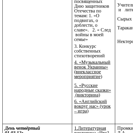
посвященных
Учител
Дню защитников
и лит
Отечества по
темам: 1. «О
Сырых 
подвигах, о
доблести, о
Тарака
славе». 2. « След
войны в моей
семье»
Нектеро
3. Конкурс
собственных
стихотворений
4. «Музыкальный
венок Украины»
(внеклассное
мероприятие)
5. «Русские
народные сказки»
(викторина)
6. «Английский
вокруг нас» (урок
– игра)
День четвёртый
1.Литературная
Промки
01.03.12г.
викторина «Что?
Л.А.