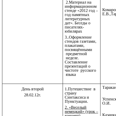
2.Материал на
информационном
Комаро
стенде «2012 год –
Е.В.,Та
год памятных
литературных
дат». Беседы о
писателях-
юбилярах
3..Оформление
стендов газетами,
плакатами,
посвящёнными
предметной
неделе.
Составление
презентаций о
чистоте русского
языка
Тарака
День второй
1.Путешествие в
страну
28.02.12г.
Синтаксиса и
Успенс
Пунктуации.
О.И.
2. «Веселый
немецкий» (урок –
Казанки
концерт)