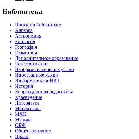
Библиотека
Поиск по библиотеке
Алгебра
Астрономия
Биология
География
Геометрия
Дополнительное образование
Естествознание
Изобразительное искусство
Иностранные языки
Информатика и ИКТ
История
Коррекционная педагогика
Краеведение
Литература
Математика
МХК
Музыка
ОБЖ
Обществознание
Право