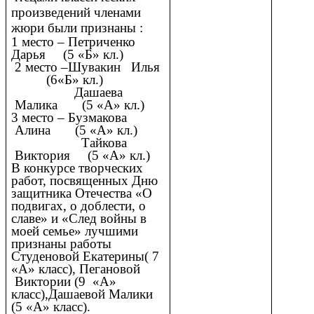
произведений членами
жюри были признаны :
1 место – Петриченко
Дарья (5 «Б» кл.)
2 место –Шувакин Илья
(6«Б» кл.)
Дашаева
Малика (5 «А» кл.)
3 место – Бузмакова
Алина (5 «А» кл.)
Тайкова
Виктория (5 «А» кл.)
В конкурсе творческих
работ, посвященных Дню
защитника Отечества «О
подвигах, о доблести, о
славе» и «След войны в
моей семье» лучшими
признаны работы
Студеновой Екатерины( 7
«А» класс), Пегановой
Виктории (9 «А»
класс),Дашаевой Малики
(5 «А» класс).