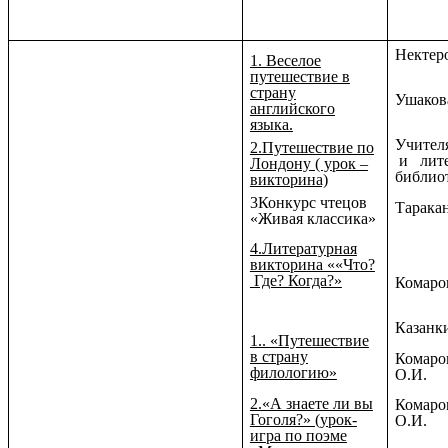
Нектеро
1. Веселое
путешествие в
страну
Ушаков
английского
языка.
Учител
2.Путешествие по
и лите
Лондону ( урок –
библио
викторина)
3Конкурс чтецов
Тарака
«Живая классика»
4.Литературная
викторина ««Что?
Где? Когда?»
Комаро
Казанки
1.. «Путешествие
в страну
Комаро
филологию»
О.И.
2.«А знаете ли вы
Комаро
Гоголя?» (урок-
О.И.
игра по поэме