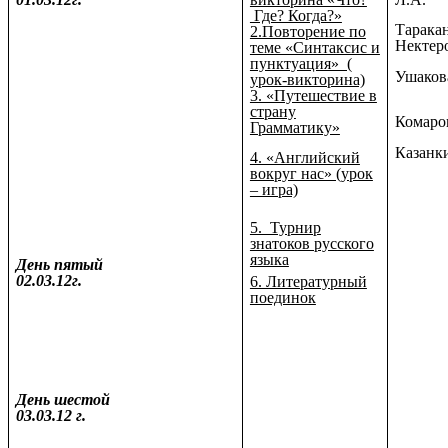
Где? Когда?»
Тарака
2.Повторение по
Нектеро
теме «Синтаксис и
пунктуация» (
Ушаков
урок-викторина)
3. «Путешествие в
страну
Комаро
Грамматику»
Казанки
4. «Английский
вокруг нас» (урок
– игра)
5. Турнир
знатоков русского
языка
День пятый
02.03.12г.
6. Литературный
поединок
День шестой
03.03.12 г.