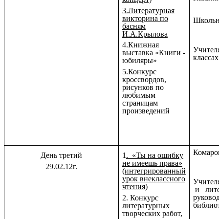
3.Литературная
викторина по
Школьн
басням
И.А.Крылова
4.Книжная
Учителя
выставка «Книги -
классах
юбиляры»
5.Конкурс
кроссвордов,
рисунков по
любимым
страницам
произведений
Комаро
День третий
1
. «Ты на ошибку
не имеешь права»
29.02.12г.
(интегрированный
урок внеклассного
Учител
чтения)
и лите
руково
2. Конкурс
библио
литературных
творческих работ,