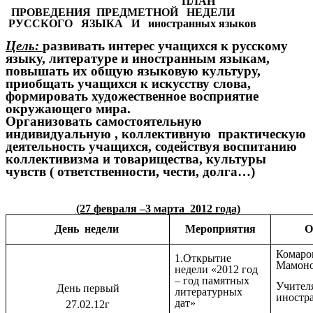
ПЛАН
ПРОВЕДЕНИЯ ПРЕДМЕТНОЙ НЕДЕЛИ
РУССКОГО ЯЗЫКА И иностранных языков
Цель:
развивать интерес учащихся к русскому
языку, литературе и иностранным языкам,
повышать их общую языковую культуру,
приобщать учащихся к искусству слова,
формировать художественное восприятие
окружающего мира.
Организовать самостоятельную
индивидуальную , коллективную практическую
деятельность учащихся, содействуя воспитанию
коллективизма и товарищества, культуры
чувств ( ответственности, чести, долга…)
(27 февраля –3 марта 2012 года)
День недели
Мероприятия
О
Комаров
1.Открытие
Мамоно
недели «2012 год
– год памятных
Учител
День первый
литературных
иностр
дат»
27.02.12г