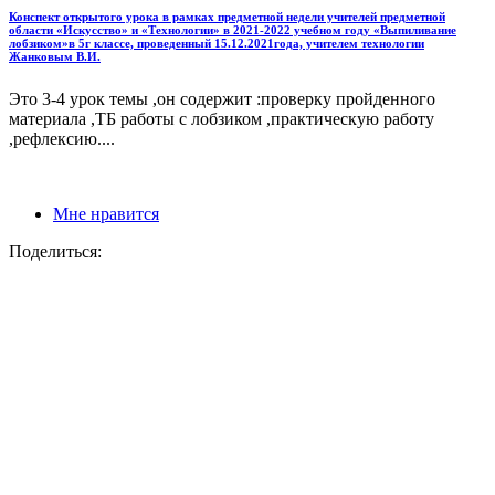
Конспект открытого урока в рамках предметной недели учителей предметной
области «Искусство» и «Технологии» в 2021-2022 учебном году «Выпиливание
лобзиком»в 5г классе, проведенный 15.12.2021года, учителем технологии
Жанковым В.И.
Это 3-4 урок темы ,он содержит :проверку пройденного
материала ,ТБ работы с лобзиком ,практическую работу
,рефлексию....
Мне нравится
Поделиться: