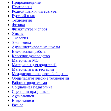
Природоведение
Психология
Родной язык и литература
Русский язык
Технология
Физика
Физкультура и спорт
Химия
Экология
Экономика
Администрирование школы
Внеклассная работа
Классное руководство
Материалы МО
Материалы для родителей
Материалы к аттестации
Междисциплинарное обобщение
Общепедагогические технологии
Работа с родителями
Социальная педагогика
Сценарии праздников
Аудиозаписи
Видеозаписи
Разное