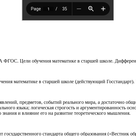
ГПА ФГОС. Цели обучения математике в старшей школе. Диффере
бучения математике в старшей школе (действующий Госстандарт
влений, предметов, событий реального мира, а достаточно общи
льного языка; логическая строгость и аргументированность осн
о знания и влияние его на развитие теоретического мышления.
осударственного стандарта общего образования («Вестник образо