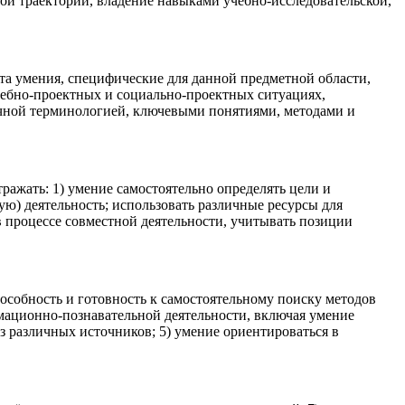
ой траектории, владение навыками учебно-исследовательской,
а умения, специфические для данной предметной области,
чебно-проектных и социально-проектных ситуациях,
учной терминологией, ключевыми понятиями, методами и
ажать: 1) умение самостоятельно определять цели и
ю) деятельность; использовать различные ресурсы для
в процессе совместной деятельности, учитывать позиции
особность и готовность к самостоятельному поиску методов
рмационно-познавательной деятельности, включая умение
 различных источников; 5) умение ориентироваться в