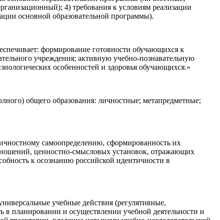
организационный); 4) требования к условиям реализации
зации основной образовательной программы).
беспечивает: формирование готовности обучающихся к
ательного учреждения; активную учебно-познавательную
изиологических особенностей и здоровья обучающихся.»
олного) общего образования: личностные; метапредметные;
личностному самоопределению, сформированность их
тношений, ценностно-смысловых установок, отражающих
особность к осознанию российской идентичности в
ниверсальные учебные действия (регулятивные,
ть в планировании и осуществлении учебной деятельности и