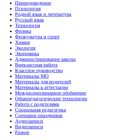
Природоведение
Психология
Родной язык и литература
Русский язык
Технология
Физика
Физкультура и спорт
Химия
Экология
Экономика
Администрирование школы
Внеклассная работа
Классное руководство
Материалы МО
Материалы для родителей
Материалы к аттестации
Междисциплинарное обобщение
Общепедагогические технологии
Работа с родителями
Социальная педагогика
Сценарии праздников
Аудиозаписи
Видеозаписи
Разное