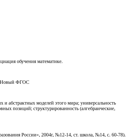
нциация обучения математике.
). Новый ФГОС
х и абстрактных моделей этого мира; универсальность
овных позиций; структурированность (алгебраические,
вания России», 2004г, №12-14, ст. школа, №14, с. 60-78).