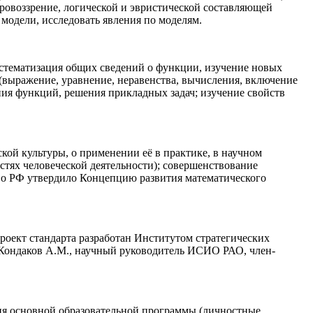
ровоззрение, логической и эвристической составляющей
модели, исследовать явления по моделям.
истематизация общих сведений о функции, изучение новых
(выражение, уравнение, неравенства, вычисления, включение
ия функций, решения прикладных задач; изучение свойств
кой культуры, о применении её в практике, в научном
стях человеческой деятельности); совершенствование
во РФ утвердило Концепцию развития математического
андарта разработан Институтом стратегических
; Кондаков А.М., научный руководитель ИСИО РАО, член-
ия основной образовательной программы (личностные,