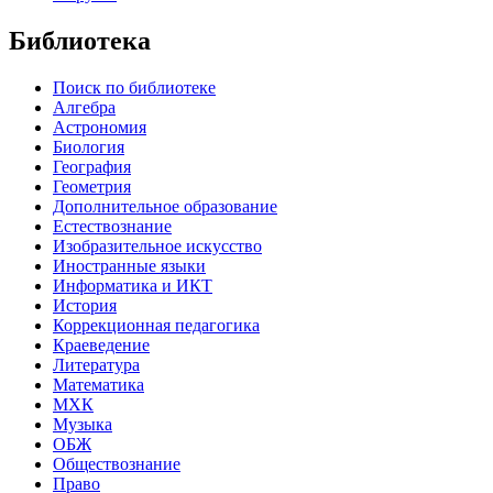
Библиотека
Поиск по библиотеке
Алгебра
Астрономия
Биология
География
Геометрия
Дополнительное образование
Естествознание
Изобразительное искусство
Иностранные языки
Информатика и ИКТ
История
Коррекционная педагогика
Краеведение
Литература
Математика
МХК
Музыка
ОБЖ
Обществознание
Право