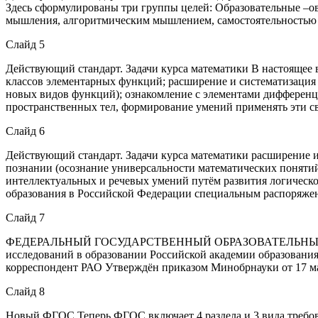
Здесь сформулированы три группы целей: Образовательные –ов
мышления, алгоритмическим мышлением, самостоятельностью и
Слайд 5
Действующий стандарт. Задачи курса математики В настоящее 
классов элементарных функций; расширение и систематизация 
новых видов функций); ознакомление с элементами дифференци
пространственных тел, формирование умений применять эти св
Слайд 6
Действующий стандарт. Задачи курса математики расширение и 
познании (осознание универсальности математических понятий
интеллектуальных и речевых умений путём развития логическ
образования в Российской Федерации специальным распоряжени
Слайд 7
ФЕДЕРАЛЬНЫЙ ГОСУДАРСТВЕННЫЙ ОБРАЗОВАТЕЛЬНЫЙ СТАНД
исследований в образовании Российской академии образования
корреспондент РАО Утверждён приказом Минобрнауки от 17 мая
Слайд 8
Новый ФГОС Теперь ФГОС включает 4 раздела и 3 вида требова