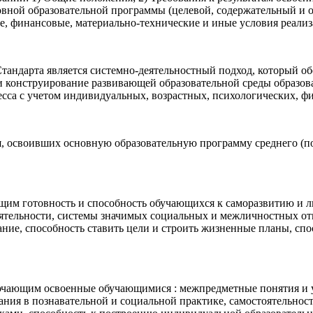
новной образовательной программы (целевой, содержательный и 
е, финансовые, материально-технические и иные условия реали
тандарта является системно-деятельностный подход, который о
 конструирование развивающей образовательной среды образов
есса с учетом индивидуальных, возрастных, психологических, ф
я, освоивших основную образовательную программу среднего (п
щим готовность и способность обучающихся к саморазвитию и 
еятельности, системы значимых социальных и межличностных о
ание, способность ставить цели и строить жизненные планы, сп
ючающим освоенные обучающимися : межпредметные понятия и у
ания в познавательной и социальной практике, самостоятельнос