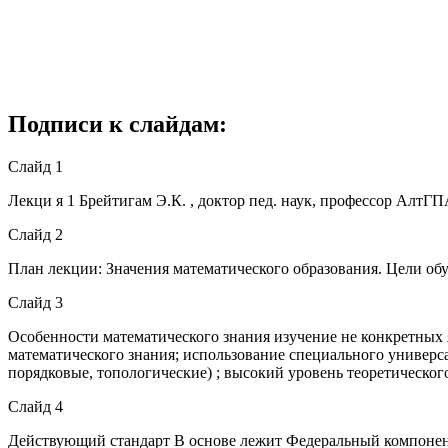
Подписи к слайдам:
Слайд 1
Лекци я 1 Брейтигам Э.К. , доктор пед. наук, профессор Алт
Слайд 2
План лекции: Значения математического образования. Цели о
Слайд 3
Особенности математического знания изучение не конкретных я
математического знания; использование специального универса
порядковые, топологические) ; высокий уровень теоретическог
Слайд 4
Действующий стандарт В основе лежит Федеральный компонент г