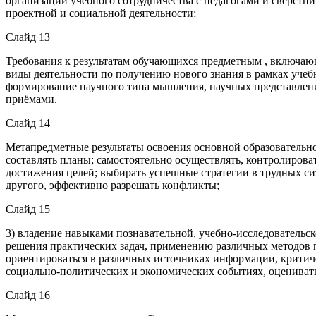
организации учебного сотрудничества с педагогами и сверстн
проектной и социальной деятельности;
Слайд 13
Требования к результатам обучающихся предметным , включаю
виды деятельности по получению нового знания в рамках учеб
формирование научного типа мышления, научных представлени
приёмами.
Слайд 14
Метапредметные результаты освоения основной образовательно
составлять планы; самостоятельно осуществлять, контролирова
достижения целей; выбирать успешные стратегии в трудных си
другого, эффективно разрешать конфликты;
Слайд 15
3) владение навыками познавательной, учебно-исследовательск
решения практических задач, применению различных методов п
ориентироваться в различных источниках информации, критич
социально-политических и экономических событиях, оценивать
Слайд 16