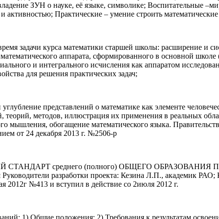
ладение ЗУН о науке, её языке, символике; Воспитательные –ми
 активностью; Практические – умение строить математические 
время задачи курса математики старшей школы: расширение и с
математического аппарата, сформированного в основной школе 
ального и интегрального исчисления как аппаратом исследован
ойства для решения практических задач;
углубление представлений о математике как элементе человечес
, теорий, методов, иллюстрация их применения в реальных обла
ого мышления, обогащение математического языка. Правительст
ем от 24 декабря 2013 г. №2506-р
АРТ среднего (полного) ОБЩЕГО ОБРАЗОВАНИЯ Проект ст
 Руководители разработки проекта: Кезина Л.П., академик РАО
 2012г №413 и вступил в действие со 2июля 2012 г.
ний: 1) Общие положения; 2) Требования к результатам освоен