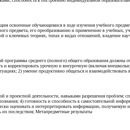
иками, способность к построению индивидуальной образовательн
щим освоенные обучающимися в ходе изучения учебного предмет
ного предмета, его преобразованию и применению в учебных, у
й о ключевых теориях, типах и видах отношений, владение на
й программы среднего (полного) общего образования должны отр
ть и корректировать урочную и внеурочную (включая внешкольну
туациях; 2) умение продуктивно общаться и взаимодействовать 
ой и проектной деятельности, навыками разрешения проблем; сп
ознания; 4) готовность и способность к самостоятельной инфо
ески оценивать и интерпретировать информацию, получаемую из
 их последствия; Метапредметные результаты