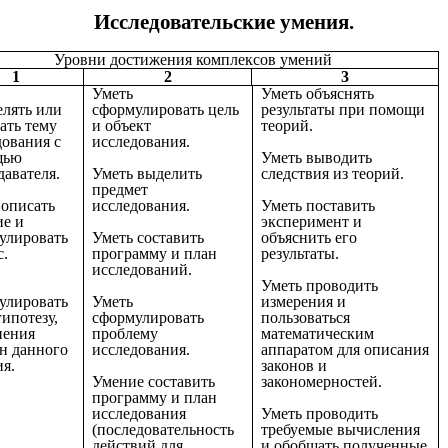
Исследовательские умения.
Уровни достижения комплексов умений
1
2
3
Уметь
Уметь объяснять
елять или
сформулировать цель
результаты при помощи
ать тему
и объект
теорий.
дования с
исследования.
щью
Уметь выводить
давателя.
Уметь выделить
следствия из теорий.
предмет
 описать
исследования.
Уметь поставить
ие и
эксперимент и
улировать
Уметь составить
объяснить его
с.
программу и план
результаты.
исследований.
Уметь проводить
улировать
Уметь
измерения и
ипотезу,
сформулировать
пользоваться
нения
проблему
математическим
н данного
исследования.
аппаратом для описания
ия.
законов и
Умение составить
закономерностей.
программу и план
исследования
Уметь проводить
(последовательность
требуемые вычисления
действий для
и обобщать полученные