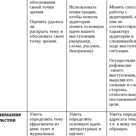
обоснования
своей точки
Использовать
Менять спос
зрения.
иллюстрации,
работы с
чтобы помочь
аудиторией, 
Оценить удалось
аудитории
они не
ли
понять основную
соответству
раскрыть тему и
идею вашего
характеру
обосновать свою
выступления
аудитории и
точку зрения.
(например,
сложившейся
схема, рисунок,
ходе выступ
диаграмма)
ситуации.
Осуществлят
рефлексию
своего
выступления
выделяя его
сильные и сл
стороны,
относительн
поставленно
цели.
нимание
Уметь
Уметь
Уметь опред
екстов
определить тему
определять
адресата текс
(фрагменты
из
основную идею
т.е. к кому т
книг, газет и
литературных и
обращен.
журнальных
научно-