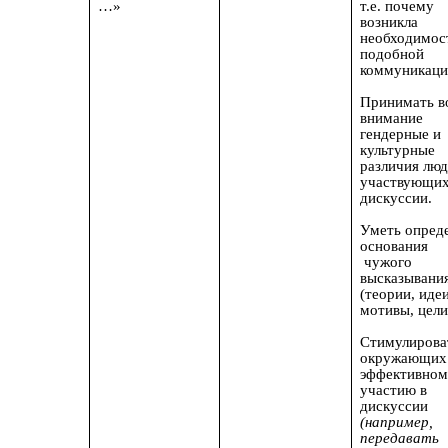
…»
т.е. почему
возникла
необходимос
подобной
коммуникаци
Принимать в
внимание
гендерные и
культурные
различия люд
участвующих
дискуссии.
Уметь опред
основания
чужого
высказывани
(теории, идеи
мотивы, цели
Стимулирова
окружающих
эффективно
участию в
дискуссии
(например,
передавать