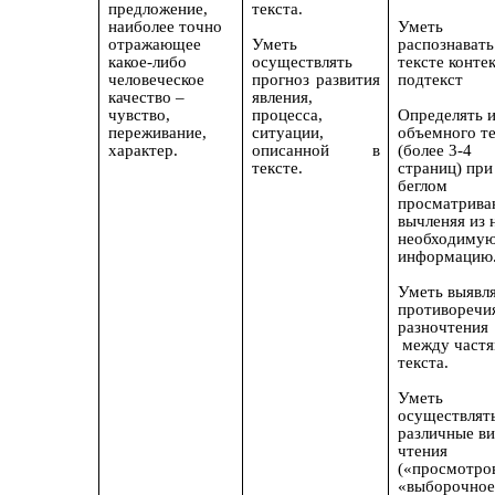
предложение,
текста.
наиболее точно
Уметь
отражающее
Уметь
распознавать
какое-либо
осуществлять
тексте контек
человеческое
прогноз развития
подтекст
качество –
явления,
чувство,
процесса,
Определять 
переживание,
ситуации,
объемного те
характер.
описанной в
(более 3-4
тексте.
страниц) при
беглом
просматрива
вычленяя из 
необходиму
информацию
Уметь выявл
противоречи
разночтения
между част
текста.
Уметь
осуществлят
различные в
чтения
(«просмотро
«выборочное