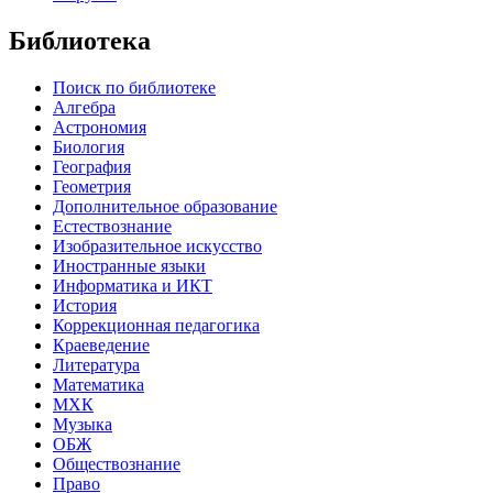
Библиотека
Поиск по библиотеке
Алгебра
Астрономия
Биология
География
Геометрия
Дополнительное образование
Естествознание
Изобразительное искусство
Иностранные языки
Информатика и ИКТ
История
Коррекционная педагогика
Краеведение
Литература
Математика
МХК
Музыка
ОБЖ
Обществознание
Право