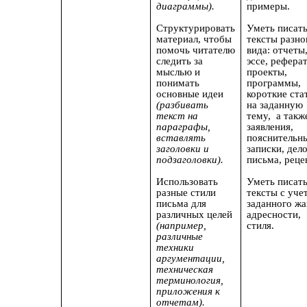
диаграммы).
примеры.
Структурировать
Уметь п
исат
материал, чтобы
тексты разно
помочь читателю
вида: отчеты
следить за
эссе, рефера
мыслью и
проекты,
понимать
программы,
основные идеи
короткие ста
(разбивать
на заданную
текст на
тему, а такж
параграфы,
заявления,
вставлять
пояснительн
заголовки и
записки, дел
подзаголовки).
письма, реце
Использовать
Уметь писат
разные стили
тексты с уче
письма для
заданного жа
различных целей
адресности,
(например,
стиля.
различные
техники
аргументации,
техническая
терминология,
приложения к
отчетам).