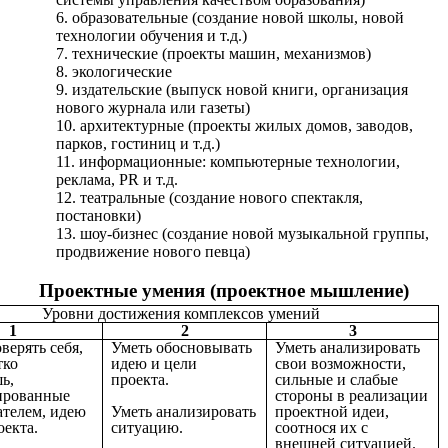
образовательные (создание новой школы, новой
технологии обучения и т.д.)
технические (проекты машин, механизмов)
экологические
издательские (выпуск новой книги, организация
нового журнала или газеты)
архитектурные (проекты жилых домов, заводов,
парков, гостиниц и т.д.)
информационные: компьютерные технологии,
реклама, PR и т.д.
театральные (создание нового спектакля,
постановки)
шоу-бизнес (создание новой музыкальной группы,
продвижение нового певца)
Проектные умения (проектное мышление)
Уровни достижения комплексов умений
1
2
3
верять себя,
Уметь обосновывать
Уметь анализировать
тко
идею и цели
свои возможности,
ь,
проекта.
сильные и слабые
ированные
стороны в реализации
ателем, идею
Уметь анализировать
проектной идеи,
оекта.
ситуацию.
соотнося их с
внешней ситуацией.