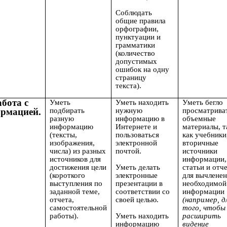
Соблюдать
общие правила
орфографии,
пунктуации и
грамматики
(количество
допустимых
ошибок на одну
страницу
текста).
абота с
Уметь
Уметь находить
Уметь бегло
рмацией.
подбирать
нужную
просматрива
разную
информацию в
объемные
информацию
Интернете и
материалы, т
(тексты,
пользоваться
как учебники
изображения,
электронной
вторичные
числа) из разных
почтой.
источники
источников для
информации,
достижения цели
Уметь делать
статьи и отч
(короткого
электронные
для вычлене
выступления по
презентации в
необходимой
заданной теме,
соответствии со
информации
отчета,
своей целью.
(например, д
самостоятельной
того, чтобы
работы).
Уметь находить
расширить
информацию
видение