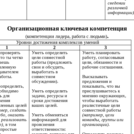
сведении
различной
информации)
Организационная ключевая компетенция
.
(компетенции лидера, работа с людьми)
Уровни достижения комплексов умений
1
2
3
 проверять
Уметь о
пределить
Уметь планировать
что ты четко
цели совместной
работу, согласовывая
аешь
работы (предложить
цели, обязанности и
вленную
свои и обсудить,
рабочие соглашения.
давателем
выработать в
аботы.
совместном
Высказывать
обсуждении).
предложения и
определить,
показывать, что вы
еобходимо
Уметь определить
прислушиваетесь к
ь для
задачи, ресурсы и
мнению окружающих,
жения
сроки достижения
чтобы выработать
вленных целей
ваших целей.
реалистичные цели
имер, создать
совместной работы
ибо, оказать
Уметь обменяться
(например, цели
, реализовать
информацией для
команды, группы или
т),
в том
прояснения
организации).
простые
ответственности: