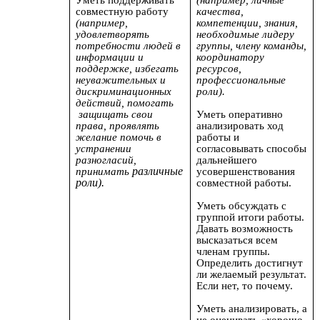
Уметь поддерживать
(например, личные
совместную работу
качества,
(например,
компетенции, знания,
удовлетворять
необходимые лидеру
потребности людей в
группы, члену команды,
информации и
координатору
поддержке, избегать
ресурсов,
неуважительных и
профессиональные
дискриминационных
роли).
действий, помогать
защищать свои
Уметь оперативно
права, проявлять
анализировать ход
желание помочь в
работы и
устранении
согласовывать способы
разногласий,
дальнейшего
различные
принимать
усовершенствования
роли).
совместной работы.
Уметь
обсуждать с
группой итоги работы.
Давать возможность
высказаться всем
членам группы.
Определить достигнут
ли желаемый результат.
Если нет, то почему.
Уметь анализировать, а