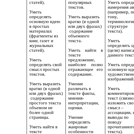
статей).
популярных
Уметь опред
текстов.
намерения а
Уметь
(например, п
определять
Уметь выразить
тону,
основную идею
кратко (в одной
терминологи
в простых
или двух фразах)
структуре
материалах
содержание
текста)
.
(фрагменты
из
объемного
книг, газет и
текста.
Уметь
журнальных
определить ц
статей).
Уметь найти в
(цели) напис
тексте
данного текс
Уметь
предложение,
о
пределять свой
наиболее полно
Уметь опред
смысл простых
отражающее его
основную ид
текстов.
содержание.
художествен
изображений
Уметь выразить
Умение
кратко (в одной
различать в
Уметь
или двух фразах)
тексте
факты,
комментиров
содержание
мнения-
текст (связно
простого текста
интерпретации,
изложить сво
объемом не
оценки.
смысл –
более одной
ассоциации, 
страницы.
Умение
выводы по
определять
поводу
Уметь найти в
жанровые
прочитанног
тексте
особенности
текста).