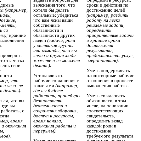
;
задавать вопросы для
Определить ресурсы,
одимые
выяснения того, что
сроки и действия по
сы
(например,
хотели бы делать
достижению целей
иалы,
остальные; убедиться,
(например, разбить
дование,
что вам ясны ваши
работу на легко
ументы,
собственные
решаемые задачи,
ь со
обязанности и
определить
ны);
крайние
обязанности других
приоритетные задачи
 выполнения
людей
(задачи, роли
и крайние сроки
ы.
участников группы
достижения
или команды, что вы
результата,
 проверять
лично и другие люди
предоставления услуг,
что ты четко
можете и не можете
мероприятия).
аешь свои
делать).
е
Уметь поддерживать
нности
Устанавливать
плодотворные рабочие
имер, что
рабочие соглашения с
отношения в процессе
н и чего не
коллегами
(например,
выполнения работы.
н делать).
где вы будете
работать, процедуры
Уметь согласовать
ься, что вы
безопасности
обязанности, в том
, где вы
деятельности и
числе, на основании
 работать, с
сохранения здоровья,
соответствующих
когда
доступ к ресурсам,
свидетельств,
мер, время
время начала,
определить вклад
 и окончания
окончания работы и
каждой роли в
ы,
перерывы).
достижение
вов).
требуемого результата