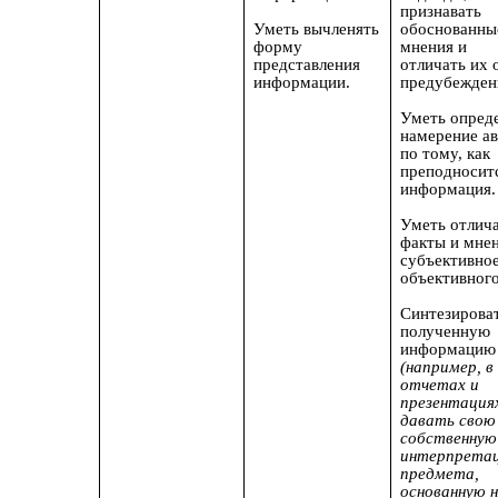
признавать
Уметь вычленять
обоснованны
форму
мнения и
представления
отличать их 
информации.
предубежден
Уметь
опред
намерение а
по тому, как
преподносит
информация.
Уметь отлич
факты и мнен
субъективное
объективного
Синтезирова
полученную
информацию
(например, в
отчетах и
презентация
давать свою
собственную
интерпрета
предмета,
основанную 