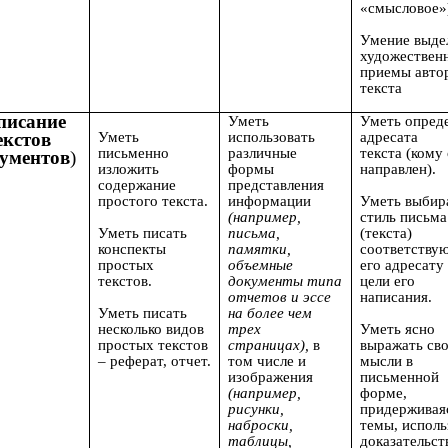
«смысловое»
Умение выде
художествен
приемы авто
текста
писание
Уметь
Уметь о
пред
екстов
Уметь
использовать
адресата
письменно
различные
текста
(кому
кументов
)
изложить
формы
направлен).
содержание
представления
простого текста.
информации
Уметь в
ыбир
(например,
стиль письма
Уметь писать
письма,
(текста)
конспекты
памятки,
соответству
простых
объемные
его адресату
текстов.
документы типа
цели его
отчетов и эссе
написания.
Уметь писать
на более чем
несколько видов
трех
Уметь я
сно
простых текстов
страницах),
в
выражать св
– реферат, отчет.
том числе и
мысли в
изображения
письменной
(например,
форме,
рисунки,
придерживая
наброски,
темы, исполь
таблицы,
доказательст