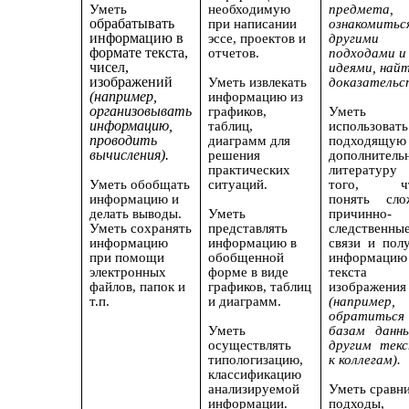
Уметь
необходимую
предмета,
обрабатывать
при написании
ознакомитьс
информацию в
эссе, проектов и
другими
формате текста,
отчетов.
подходами и
чисел,
идеями, най
изображений
Уметь извлекать
доказательс
(например,
информацию из
организовывать
графиков,
Уметь
информацию,
таблиц,
использовать
проводить
диаграмм для
подходящую
вычисления).
решения
дополнитель
практических
литературу
Уметь обобщать
ситуаций.
того, чт
информацию и
понять сло
делать выводы.
Уметь
причинно-
Уметь сохранять
представлять
следственны
информацию
информацию в
связи и пол
при помощи
обобщенной
информаци
электронных
форме в виде
текста 
файлов, папок и
графиков, таблиц
изображения
т.п.
и диаграмм.
(например,
обратить
Уметь
базам данны
осуществлять
другим текс
типологизацию,
к коллегам).
классификацию
анализируемой
Уметь сравн
информации.
подходы,