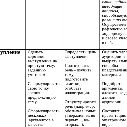
слово, задав
наводящие
вопросы,
способству
развитию те
Осуществлят
рефлексию в
хода дискусс
и своего уча
в ней.
упление
Сделать
Определять цель
Оценить хар
короткое
выступления.
аудитории и
выступление на
выбрать язык
простую тему,
Подготовить
способы
заданную
речь -
изучить
представлен
учителем.
тему,
материала.
подготовить
Сформулировать
заметки,
Подобрать
свою точку
отобрать
аргументы,
зрения на
иллюстрации.
адекватные д
предложенную
данной
тему.
Структурировать
аудитории.
речь (например,
Сформулировать
обозначая новые
Составить
несколько
утверждения: во-
презентацию
аргументов в
первых..., во-
электронном
качестве
вторых...).
виде.