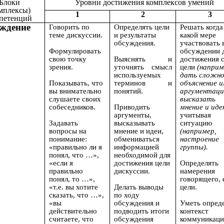
Блоки
Уровни достижения комплексов умений
мплексы)
1
2
3
петенций
ждение
Говорить по
Определять цели
Решать когда
теме дискуссии.
и результаты
какой мере
обсуждения.
участвовать 
Формулировать
обсуждении 
свою точку
Выяснять и
достижения 
зрения.
уточнять смысл
цели
(наприм
используемых
дать сложн
Показывать, что
терминов и
объяснение и
.
вы внимательно
понятий
аргументаци
слушаете своих
высказать
собеседников.
Приводить
мнение и иде
аргументы,
учитывая
Задавать
высказывать
ситуацию
вопросы на
мнение и идеи,
(например,
понимание:
обмениваться
настроение
«правильно ли я
информацией
группы).
понял, что …»,
необходимой для
«если я
достижения цели
Определять
правильно
дискуссии.
намерения
понял, то …»,
говорящего, 
«т.е. вы хотите
Делать выводы
цели.
сказать, что …»,
по ходу
«вы
обсуждения и
Уметь опред
действительно
подводить итоги
контекст
считаете, что
обсуждения
коммуникаци