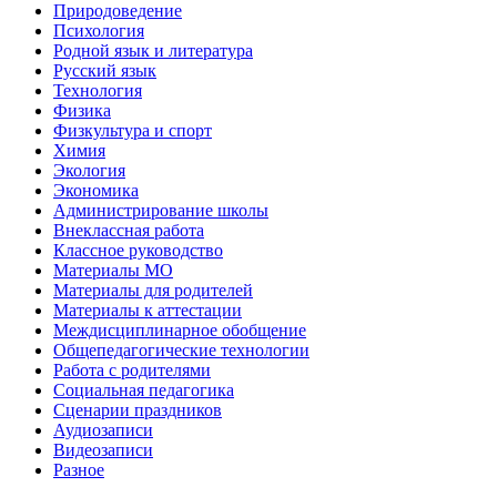
Природоведение
Психология
Родной язык и литература
Русский язык
Технология
Физика
Физкультура и спорт
Химия
Экология
Экономика
Администрирование школы
Внеклассная работа
Классное руководство
Материалы МО
Материалы для родителей
Материалы к аттестации
Междисциплинарное обобщение
Общепедагогические технологии
Работа с родителями
Социальная педагогика
Сценарии праздников
Аудиозаписи
Видеозаписи
Разное