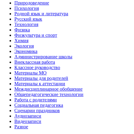
Природоведение
Психология
Родной язык и литература
Русский язык
Технология
Физика
Физкультура и спорт
Химия
Экология
Экономика
Администрирование школы
Внеклассная работа
Классное руководство
Материалы МО
Материалы для родителей
Материалы к аттестации
Междисциплинарное обобщение
Общепедагогические технологии
Работа с родителями
Социальная педагогика
Сценарии праздников
Аудиозаписи
Видеозаписи
Разное