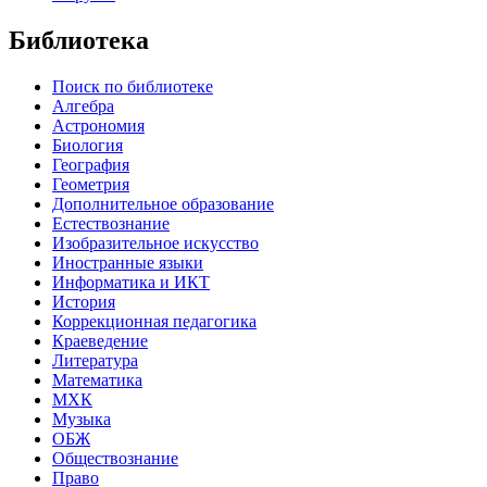
Библиотека
Поиск по библиотеке
Алгебра
Астрономия
Биология
География
Геометрия
Дополнительное образование
Естествознание
Изобразительное искусство
Иностранные языки
Информатика и ИКТ
История
Коррекционная педагогика
Краеведение
Литература
Математика
МХК
Музыка
ОБЖ
Обществознание
Право