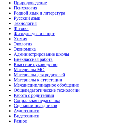
Природоведение
Психология
Родной язык и литература
Русский язык
Технология
Физика
Физкультура и спорт
Химия
Экология
Экономика
Администрирование школы
Внеклассная работа
Классное руководство
Материалы МО
Материалы для родителей
Материалы к аттестации
Междисциплинарное обобщение
Общепедагогические технологии
Работа с родителями
Социальная педагогика
Сценарии праздников
Аудиозаписи
Видеозаписи
Разное