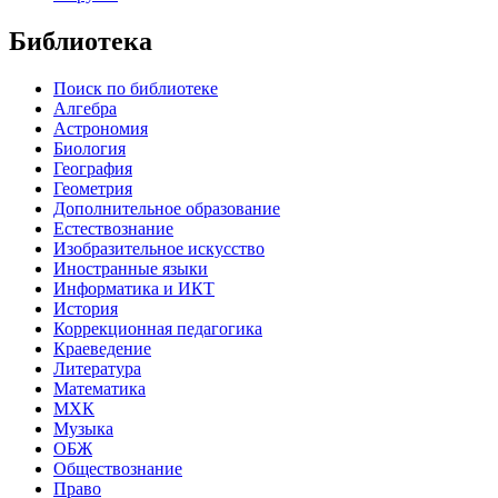
Библиотека
Поиск по библиотеке
Алгебра
Астрономия
Биология
География
Геометрия
Дополнительное образование
Естествознание
Изобразительное искусство
Иностранные языки
Информатика и ИКТ
История
Коррекционная педагогика
Краеведение
Литература
Математика
МХК
Музыка
ОБЖ
Обществознание
Право