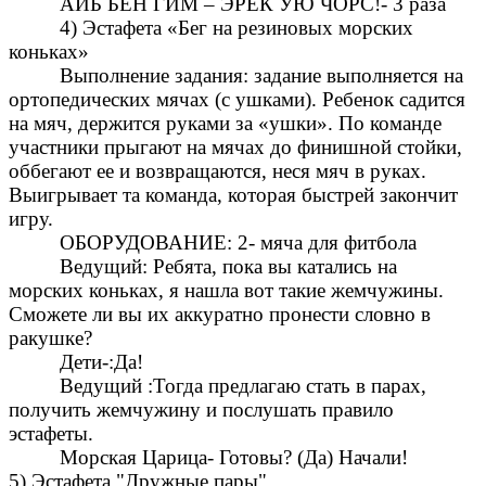
АЙБ БЕН ГИМ – ЭРЕК УЮ ЧОРС!- 3 раза
4) Эстафета «Бег на резиновых морских
коньках»
Выполнение задания: задание выполняется на
ортопедических мячах (с ушками). Ребенок садится
на мяч, держится руками за «ушки». По команде
участники прыгают на мячах до финишной стойки,
оббегают ее и возвращаются, неся мяч в руках.
Выигрывает та команда, которая быстрей закончит
игру.
ОБОРУДОВАНИЕ: 2- мяча для фитбола
Ведущий: Ребята, пока вы катались на
морских коньках, я нашла вот такие жемчужины.
Сможете ли вы их аккуратно пронести словно в
ракушке?
Дети-:Да!
Ведущий :Тогда предлагаю стать в парах,
получить жемчужину и послушать правило
эстафеты.
Морская Царица- Готовы? (Да) Начали!
5) Эстафета "Дружные пары".