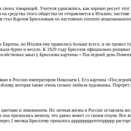
х своих товарищей. Учителя удивлялись, как хорошо рисует это
а средства этого общества он отправляется в Италию, настояв 
лов стал Карлом Брюлловым по настоянию пппппп апаипаиаиапп
вропы, но Италия ему нравилась больше всего, и он провел тут
кала бурно и весело. К 1829 году Брюллов официально разорвал
пособствовал заказ у Брюллова картины « Последний день Помп
ван в Россию императором Николаем I. Его картина «Последни
ойлову, которая также очень сильно любила художника. Портр
с цветами и ликованием. Но личная жизнь в России оставляла ж
 она призналась жениху, что давно живет со своим отцом. Все ж
через 2 месяца Брюллову пришлось рррррррррппппррррр расторгн