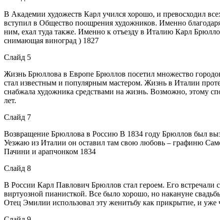
В Академии художеств Карл учился хорошо, и превосходил все
вступил в Общество поощрения художников. Именно благодаря н
ним, ехал туда также. Именно к отъезду в Италию Карл Брюл
снимающая виноград ) 1827
Слайд 5
Жизнь Брюллова в Европе Брюллов посетил множество городов Е
стал известным и популярным мастером. Жизнь в Италии проте
снабжала художника средствами на жизнь. Возможно, этому с
лет.
Слайд 7
Возвращение Брюллова в Россию В 1834 году Брюллов был выз
Уезжаю из Италии он оставил там свою любовь – графиню Сам
Пачини и арапчонком 1834
Слайд 8
В России Карл Павлович Брюллов стал героем. Его встречали 
виртуозной пианисткой. Все было хорошо, но накануне свадьбы
Отец Эмилии использовал эту женитьбу как прикрытие, и уже 
Слайд 9