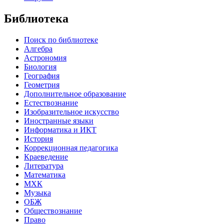
Библиотека
Поиск по библиотеке
Алгебра
Астрономия
Биология
География
Геометрия
Дополнительное образование
Естествознание
Изобразительное искусство
Иностранные языки
Информатика и ИКТ
История
Коррекционная педагогика
Краеведение
Литература
Математика
МХК
Музыка
ОБЖ
Обществознание
Право