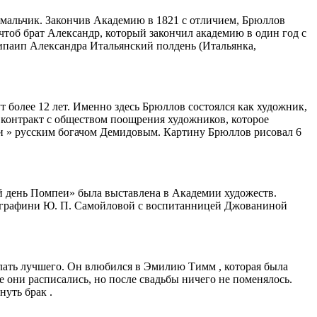
т мальчик. Закончив Академию в 1821 с отличием, Брюллов
чтоб брат Александр, который закончил академию в один год с
ипаип Александра Итальянский полдень (Итальянка,
 более 12 лет. Именно здесь Брюллов состоялся как художник,
 контракт с обществом поощрения художников, которое
еи » русским богачом Демидовым. Картину Брюллов рисовал 6
й день Помпеи» была выставлена в Академии художеств.
ет графини Ю. П. Самойловой с воспитанницей Джованиной
елать лучшего. Он влюбился в Эмилию Тимм , которая была
е они расписались, но после свадьбы ничего не поменялось.
уть брак .