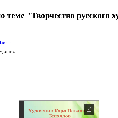
по теме "Творчество русского 
йловна
художника