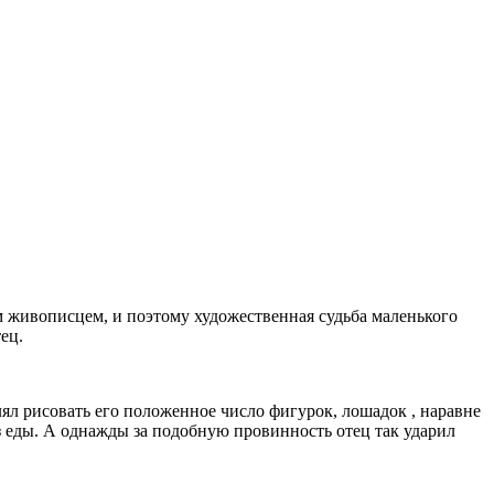
м живописцем, и поэтому художественная судьба маленького
ец.
влял рисовать его положенное число фигурок, лошадок , наравне
ез еды. А однажды за подобную провинность отец так ударил