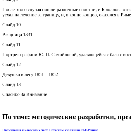
После этого случая пошли различные сплетни, и Брюллова отвер
уехал на лечение за границу, и, в конце концов, оказался в Рим
Слайд 10
Всадница 1831
Слайд 11
Портрет графини Ю. П. Самойловой, удаляющейся с бала с во
Слайд 12
Девушка в лесу 1851—1852
Слайд 13
Спасибо За Внимание
По теме: методические разработки, пр
Презентация к классному часу о русском художнике И.Е.Репине