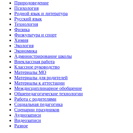
Природоведение
Психология
Родной язык и литература
Русский язык
Технология
Физика
Физкультура и спорт
Химия
Экология
Экономика
Администрирование школы
Внеклассная работа
Классное руководство
Материалы МО
Материалы для родителей
Материалы к аттестации
Междисциплинарное обобщение
Общепедагогические технологии
Работа с родителями
Социальная педагогика
Сценарии праздников
Аудиозаписи
Видеозаписи
Разное