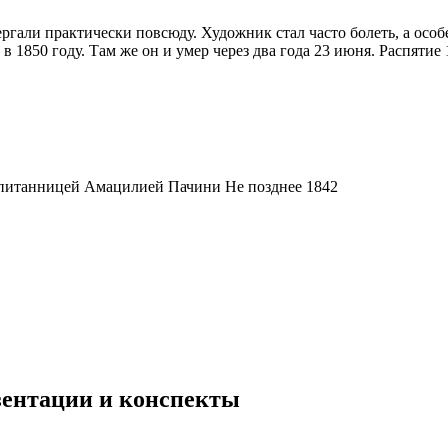
гали практически повсюду. Художник стал часто болеть, а особе
е в 1850 году. Там же он и умер через два года 23 июня. Распятие
спитанницей Амацилией Пачини Не позднее 1842
езентации и конспекты