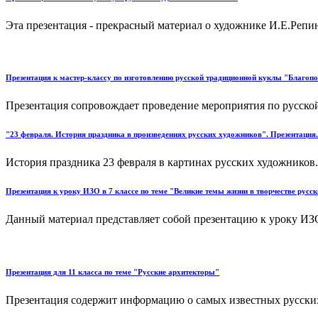
Эта презентация - прекрасный материал о художнике И.Е.Репине 
Презентация к мастер-классу по изготовлению русской традиционной куклы "Благоп
Презентация сопровождает проведение мероприятия по русской
"23 февраля. История праздника в произведениях русских художников". Презентация.
История праздника 23 февраля в картинах русских художников..
Презентация к уроку ИЗО в 7 классе по теме "Великие темы жизни в творчестве рус
Данный материал представляет собой презентацию к уроку ИЗО
Презентация для 11 класса по теме "Русские архитекторы"
Презентация содержит информацию о самых известных русских 