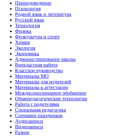
Природоведение
Психология
Родной язык и литература
Русский язык
Технология
Физика
Физкультура и спорт
Химия
Экология
Экономика
Администрирование школы
Внеклассная работа
Классное руководство
Материалы МО
Материалы для родителей
Материалы к аттестации
Междисциплинарное обобщение
Общепедагогические технологии
Работа с родителями
Социальная педагогика
Сценарии праздников
Аудиозаписи
Видеозаписи
Разное