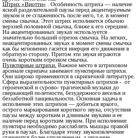
Штрих «Виотти»
. Особенность штриха — наличие
ясной разделительной паузы перед акцентируемым
звуком и ее сглаженность после него, т.е. в момент
смены смычка. Этот штрих исполняется обычно
верхней половиной смычка, ближе к его середине.
На акцентированных звуках используется
значительно больший отрезок смычка. На легких,
неакцентированных звуках в момент смены смычка
как бы мгновенно гасится инерция его движения в
обратную сторону. Притом эти звуки играются
очень коротким отрезком смычка.
Пунктирные штрихи.
Важное место в штриховом
арсенале скрипача занимают пунктирные штрихи.
Они широко применяются в скрипичной литературе.
Сфера выразительности пунктирных штрихов - от
героической и сурово- трагической музыки до
сверкающей полетности, безудержного веселья и
беззаботной танцевальности. Основная задача в
исполнение этих штрихов — добиться яркого,
острого маркирования короткого звука, отсутствия
паузы между коротким и длинным звуками и ее
наличие перед коротким звуком. При исполнении
пунктира необходимо расслаблять мышцы правой
руки в паузах. Благодаря этому звукоизвлечение
становится более управляемым, а звучание