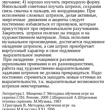
звучание; 4) хорошо изучить переходную форму.
Ямпольский советовал изучать штрихи, сохраняя
связь смычка и пальцев, их координацию. При
исполнении сложных штрихов, делая активные,
энергичные движения и акценты следует
постепенно избавляться от призвуков, которые
присутствуют при первоначальном разучивании.
Закреплять штрихи полезно на этюдах и на
художественном материале. Лишь исполняя
музыкальное произведение, достигается подлинное
овладение штрихом, а сам штрих приобретает
виртуозный характер и свое подлинное
выразительное значение.
При овладении учащимися различными
шриховыми приемами и их разновидностями,
работа над художественно-выразительными
задачами штрихов не должна прекращаться. Надо
постоянно стремиться находить новые оттенки их
выразительности, т.к. выразительные возможности
штрихов неисчерпаемы.
Литература:1. Мищенко Г. Методика обучения игре на
скрипке.СПб. Реноме, 2009 2.Ширинский А.Штриховая
техника скрипача .М.Музыка, 1983
3.Григорьев В. Методика обучения игре на
скрипке.М.Классика XXI, 2006