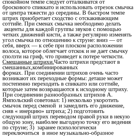
спокойном темпе следует отталкиватся от
броскового спиккато и использовать отрезок смычка
от центра тяжести до середины. В быстром темпе
штрих приобретает сходство с отскакивающим
соттийе. При сменах смычка необходимо делать
акценты для каждой группы звуков с помощью
четких движений кисти, а также регулярно изменять
угол смычка по отношению к струне: вниз — от
себя, вверх — к себе при плоском расположении
волоса, которое облегчает отскок и не дает смычку
сползти на гриф, что приведет к потере четкости.
Смешанные штрихи.
Часто штрихи предстают в
смешанных,комбинированных
формах. При соединении штрихов очень часто
возникают их переходные формы: деташе может
постепенно переходить в спиккато или соттийе,
которые затем возвращаются к исходному штриху.
При соединении разнообразных штрихов А.
Ямпольский советовал: 1) несколько укоротить
смычок перед сменой и замедлить его движение,
сняв « инерцию» штриха; 2) подготовить
следующий штрих переводом правой руки в некую
общую зону, наиболее выгодную точку его ведения
по струне; 3) заранее психологически
переключиться в иное музыкально-образное