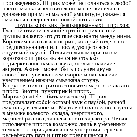
произведениях. Штрих может исполняться в любой
части смычка исключительно за счет кистевого
движения при минимальной амплитуде движения
смычка и совершенно спокойного локтя.
Группа коротких (маркированных) штрихов:
Главной отличительной чертой штрихов этой
группы является отсутствие связности между ними.
Коротким называеися штрих, который отделен от
предшествующего или последующего ясно
ощутимой паузой. Отличительным признаком
короткого штриха является не столько
подчеркивание начала звука, сколько наличие
акцента. Акцент может быть получен двумя
способами: увеличением скорости смычка или
увеличением нажима смычкана струну.
К группе этих штрихов относятся мартле, стаккато,
штрих Виотти, пунктирный штрих.
Мартле
(martele – бить молотком). Штрих
представляет собой острый звук с паузой, равной
ему по длительности. Мартле обычно используется
в музыке волевого склада, энергичного,
маршеобразного, танцевального характера. Четкое
исполнение штриха возможно лишь в умеренных
темпах. т.к. при дальнейшем ускорении теряется
рельефность пауз и штрих превращается в