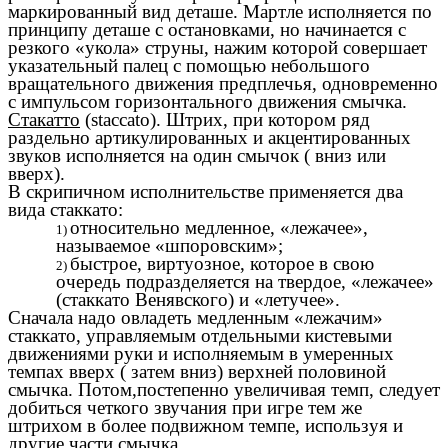
маркированный вид деташе. Мартле исполняется по
принципу деташе с остановками, но начинается с
резкого «укола» струны, нажим которой совершает
указательный палец с помощью небольшого
вращательного движения предплечья, одновременно
с импульсом горизонтального движения смычка.
Стакатто
(staccato). Штрих, при котором ряд
раздельно артикулированных и акцентированных
звуков исполняется на один смычок ( вниз или
вверх).
В скрипичном исполнительстве применяется два
вида стаккато:
относительно медленное, «лежачее»,
называемое «шпоровским»;
быстрое, виртуозное, которое в свою
очередь подразделяется на твердое, «лежачее»
(стаккато Венявского) и «летучее».
Сначала надо овладеть медленным «лежачим»
стаккато, управляемым отдельными кистевыми
движениями руки и исполняемым в умеренных
темпах вверх ( затем вниз) верхней половиной
смычка. Потом,постепенно увеличивая темп, следует
добиться четкого звучания при игре тем же
штрихом в более подвижном темпе, используя и
другие части смычка.