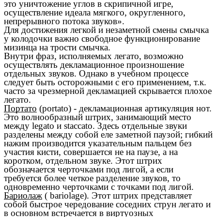
это уничтожение углов в скрипичной игре,
осуществление идеала мягкого, округленного,
непрерывного потока звуков».
Для достижения легкой и незаметной смены смычка
у колодочки важно свободное функционирование
мизинца на трости смычка.
Внутри фраз, исполняемых легато, возможно
осуществлять декламационное произношение
отдельных звуков. Однако в учебном процессе
следует быть осторожными с его применением, т.к.
часто за чрезмерной декламацией скрывается плохое
легато.
Портато
(portato) - декламационная артикуляция нот.
Это волнообразный штрих, занимающий место
между legato и staccato. Здесь отдельные звуки
разделены между собой еле заметной паузой; гибкий
нажим производится указательным пальцем без
участия кисти, совершается не на паузе, а на
коротком, отдельном звуке. Этот штрих
обозначается черточками под лигой, а если
требуется более четкое разделение звуков, то
одновременно черточками с точками под лигой.
Бариолаж
( bariolage). Этот штрих представляет
собой быстрое чередование соседних струн легато и
в основном встречается в виртуозных