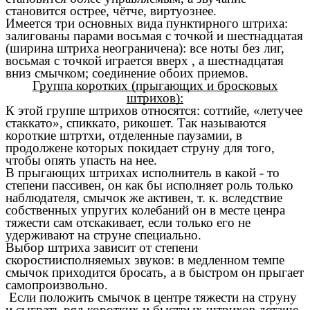
становится острее, чётче, виртуознее.
Имеется три основных вида пунктирного штриха:
залигованы парами восьмая с точкой и шестнадцатая
(ширина штриха неограничена): все ноты без лиг,
восьмая с точкой играется вверх , а шестнадцатая
вниз смычком; соединение обоих приемов.
Группа коротких (прыгающих и бросковых
штрихов):
К этой группе штрихов относятся: соттийе, «летучее
стаккато», спиккато, рикошет. Так называются
короткие штртхи, отделенные паузамии, в
продолжене которых покидает струну для того,
чтобы опять упасть на нее.
В прыгающих штрихах исполнитель в какой - то
степени пассивен, он как бы исполняет роль только
наблюдателя, смычок же активен, т. к. вследствие
собственных упругих колебаний он в месте ценра
тяжести сам отскакивает, если только его не
удерживают на струне специально.
Выбор штриха зависит от степени
скоростиисполняемых звуков: в медленном темпе
смычок приходится бросать, а в быстром он прыгает
самопроизвольно.
Если положить смычок в центре тяжести на струну
и сыграть ряд коротких и быстрых штрихов деташе,