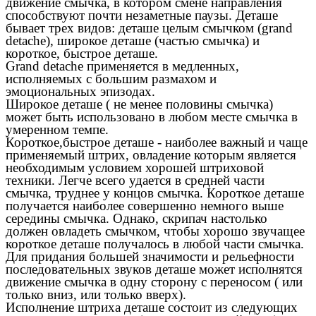
движение смычка, в котором смене направления
способствуют почти незаметные паузы. Деташе
бывает трех видов: деташе целым смычком (grand
detache), широкое деташе (частью смычка) и
короткое, быстрое деташе.
Grand detache применяется в медленных,
исполняемых с большим размахом и
эмоциональных эпизодах.
Широкое деташе ( не менее половины смычка)
может быть использовано в любом месте смычка в
умеренном темпе.
Короткое,быстрое деташе - наиболее важный и чаще
применяемый штрих, овладение которым является
необходимым условием хорошей штриховой
техники. Легче всего удается в средней части
смычка, труднее у концов смычка. Короткое деташе
получается наиболее совершенно немного выше
середины смычка. Однако, скрипач настолько
должен овладеть смычком, чтобы хорошо звучащее
короткое деташе получалось в любой части смычка.
Для придания большей значимости и рельефности
последовательных звуков деташе может исполнятся
движение смычка в одну сторону с переносом ( или
только вниз, или только вверх).
Исполнение штриха деташе состоит из следующих