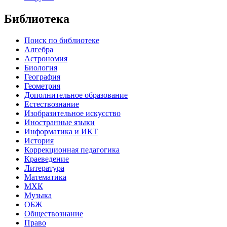
Библиотека
Поиск по библиотеке
Алгебра
Астрономия
Биология
География
Геометрия
Дополнительное образование
Естествознание
Изобразительное искусство
Иностранные языки
Информатика и ИКТ
История
Коррекционная педагогика
Краеведение
Литература
Математика
МХК
Музыка
ОБЖ
Обществознание
Право