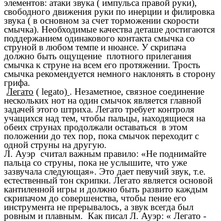
элементов: атаки звука ( импульса правой руки),
свободного движения руки по инерции и филировка
звука ( в основном за счет торможении скорости
смычка). Необходимые качества деташе достигаются
поддержанием одинакового контакта смычка со
струной в любом темпе и нюансе. У скрипача
должно быть ощущение плотного прилегания
смычка к струне на всем его протяжении. Трость
смычка рекомендуется немного наклонять в сторону
грифа.
Легато
( legato)
. Незаметное, связное соединение
нескольких нот на один смычок является главной
задачей этого штриха. Легато требует контроля
учащихся над тем, чтобы пальцы, находящиеся на
обеих струнах продолжали оставаться в этом
положении до тех пор, пока смычок переходит с
одной струны на другую.
Л. Ауэр считал важным правило: «Не поднимайте
пальца со струны, пока не услышите, что уже
зазвучала следующая». Это дает певучий звук, т.е.
естественный тон скрипки. Легато является основой
кантиленной игры и должно быть развито каждым
скрипачом до совершенства, чтобы пение его
инструмента не прерывалось, а звук всегда был
ровным и плавным. Как писал Л. Ауэр: « Легато -