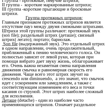
I группа - протяжные, певучие штрихи;
II группа - короткие маркированные штрихи;
III группа -короткие прыгающие и бросковые
штрихи.
Группа протяжных штрихов:
Главным признаком протяжных штрихов является
отсутствие пауз между двумя смежными штрихами.
Штрихи этой группы различают: протяжный звук
(son file); раздельный штрих (деташе); связный
штрих( легато); портато; бариолаж.
Son file
(выдержанный звук). Это отдельный штрих
в одном направлении, очень продолжительный,
приближенный к пению человеческого голоса. Он
полностью зависит от левой руки, которая при
помощи вибрато дает звуку жизнь, облагораживает
его. Очень важна незаметная смена направления
движения смычка и равномерная скорость его
движения. Чаще всего этот штрих звучит на
crescendo или diminuendo, а это значит, что смычок
идет с ускорением или замедлением, а также с
соответствующим изменением его веса и точки
касания со струной. Этот штрих наиболее сложный
для исполнения.
Деташе
(detache) - один из наиболее часто
применяющихся штрихов. Означает раздельное