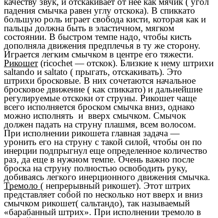
качеству звук, и отскакивает от нее как мячик ( угол
падения смычка равен углу отскока). В спиккато
большую роль играет свобода кисти, которая как и
пальцы должна быть в эластичном, мягком
состоянии. В быстром темпе надо, чтобы кисть
дополняла движения предплечья в ту же сторону.
Играется легким смычком в центре его тяжести.
Рикошет
(ricochet — отскок). Близкие к нему штрихи
saltando и saltato ( прыгать, отскакивать). Это
штрихи бросковые. В них сочетаются начальное
бросковое движение ( как спиккато) и дальнейшие
регулируемые отскоки от струны. Рикошет чаще
всего исполняется броском смычка вниз, однако
можно исполнять и вверх смычком. Смычок
должен падать на струну плашмя, всем волосом.
При исполнении рикошета главная задача —
уронить его на струну с такой силой, чтобы он по
инерции подпрыгнул еще определенное количество
раз, да еще в нужном темпе. Очень важно после
броска на струну полностью освободить руку,
добиваясь легкого инерционного движения смычка.
Тремоло
( непрерывный рикошет). Этот штрих
представляет собой по несколько нот вверх и вниз
смычком рикошет( сальтандо), так называемый
«барабанный штрих». При исполнении тремоло в