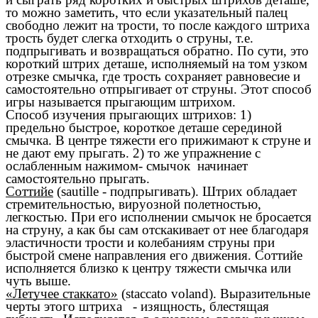
то можно заметить, что если указательный палец
свободно лежит на трости, то после каждого штриха
трость будет слегка отходить о струны, т.е.
подпрыгивать и возвращаться обратно. По сути, это
короткий штрих деташе, исполняемый на том узком
отрезке смычка, где трость сохраняет равновесие и
самостоятельно отпрыгивает от струны. Этот способ
игры называется прыгающим штрихом.
Способ изучения прыгающих штрихов: 1)
предельно быстрое, короткое деташе серединой
смычка. В центре тяжести его прижимают к струне и
не дают ему прыгать. 2) то же упражнение с
ослабленным нажимом- смычок начинает
самостоятельно прыгать.
Соттийе
(sautille - подпрыгивать). Штрих обладает
стремительностью, вируозной полетностью,
легкостью. При его исполнении смычок не бросается
на струну, а как бы сам отскакивает от нее благодаря
эластичности трости и колебаниям струны при
быстрой смене направления его движения. Соттийе
исполняется близко к центру тяжести смычка или
чуть выше.
«Летучее стаккато»
(staccato voland). Выразительные
черты этого штриха - изящность, блестящая