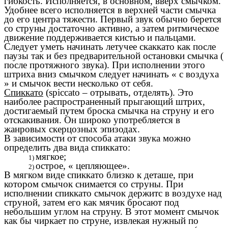
гибкость. Исполняется, в основном, вверх смычком.
Удобнее всего исполняется в верхней части смычка
до его центра тяжести. Первый звук обычно берется
со струны достаточно активно, а затем ритмическое
движение поддерживается кистью и пальцами.
Следует уметь начинать летучее скаккато как после
паузы так и без предварительной остановки смычка (
после протяжного звука). При исполнении этого
штриха вниз смычком следует начинать « с воздуха
» и смычок вести несколько от себя.
Спиккато
(spiccato – отрывать, отделять). Это
наиболее распространенный прыгающий штрих,
достигаемый путем броска смычка на струну и его
отскакивания. Он широко употребляется в
жанровых скерцозных эпизодах.
В зависимости от способа атаки звука можно
определить два вида спиккато:
мягкое;
острое, « цепляющее».
В мягком виде спиккато близко к деташе, при
котором смычок снимается со струны. При
исполнении спиккато смычок держитс в воздухе над
струной, затем его как мячик бросают под
небольшим углом на струну. В этот момент смычок
как бы чиркает по струне, извлекая нужный по