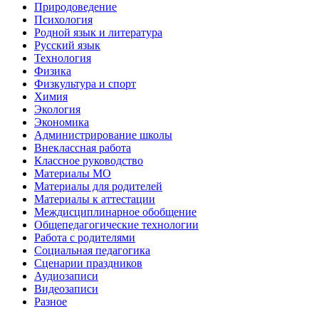
Природоведение
Психология
Родной язык и литература
Русский язык
Технология
Физика
Физкультура и спорт
Химия
Экология
Экономика
Администрирование школы
Внеклассная работа
Классное руководство
Материалы МО
Материалы для родителей
Материалы к аттестации
Междисциплинарное обобщение
Общепедагогические технологии
Работа с родителями
Социальная педагогика
Сценарии праздников
Аудиозаписи
Видеозаписи
Разное