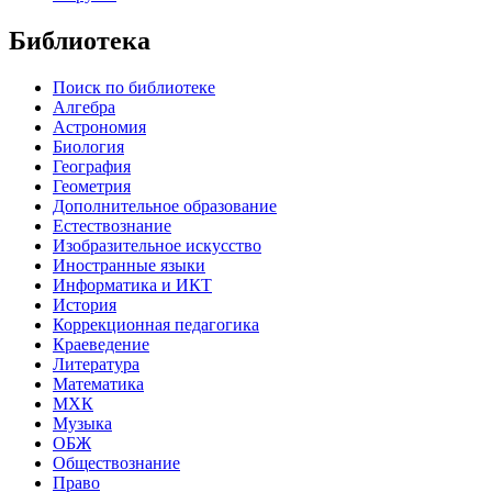
Библиотека
Поиск по библиотеке
Алгебра
Астрономия
Биология
География
Геометрия
Дополнительное образование
Естествознание
Изобразительное искусство
Иностранные языки
Информатика и ИКТ
История
Коррекционная педагогика
Краеведение
Литература
Математика
МХК
Музыка
ОБЖ
Обществознание
Право