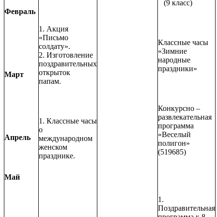
(9 класс)
Февраль
1. Акция
«Письмо
Классные часы
солдату».
«Зимние
2. Изготовление
народные
поздравительных
праздники»
открыток
Март
папам.
Конкурсно –
развлекательная
1. Классные часы
программа
о
«Веселый
Апрель
международном
полигон»
женском
(519685)
празднике.
Май
1.
Поздравительная
программа к 8