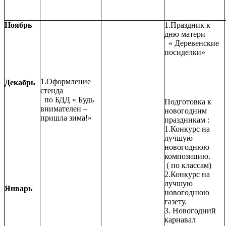
Ноябрь
1.Праздник к
дню матери
« Деревенские
посиделки»
1.Оформление
Декабрь
стенда
по БДД « Будь
Подготовка к
внимателен –
новогодним
пришла зима!»
праздникам :
1.Конкурс на
лучшую
новогоднюю
композицию.
( по классам)
2.Конкурс на
лучшую
Январь
новогоднюю
газету.
3. Новогодний
карнавал