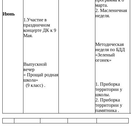
марта.
2. Масленичная
Июнь
неделя.
1.Участие в
праздничном
концерте ДК к 9
Мая.
Методическая
неделя по БДД
«Зеленый
огонек»
Выпускной
вечер
« Прощай родная
школа»
1. Приборка
(9 класс) .
территории у
школы.
2. Приборка
территории у
памятника .