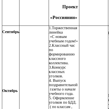
Проект
«Россиянин»
1.Торжественная
Сентябрь
линейка
«С новым
учебным годом!»
2.Классный час
по
формированию
классного
коллектива.
3.Конкурс
классных
уголков.
4. Выпуск
поздравительной
газеты о начале
Октябрь
учебного года.
5. Оформление
уголков по БДД.
( по классам ,