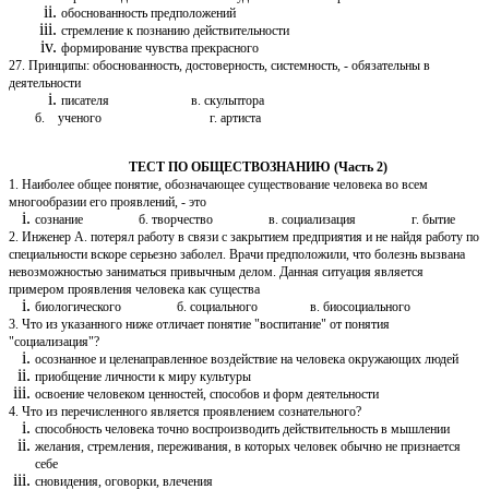
обоснованность предположений
стремление к познанию действительности
формирование чувства прекрасного
27. Принципы: обоснованность, достоверность, системность, - обязательны в
деятельности
писателя в. скульптора
б. ученого г. артиста
ТЕСТ ПО ОБЩЕСТВОЗНАНИЮ (Часть 2)
1. Наиболее общее понятие, обозначающее существование человека во всем
многообразии его проявлений, - это
сознание б. творчество в. социализация г. бытие
2. Инженер А. потерял работу в связи с закрытием предприятия и не найдя работу по
специальности вскоре серьезно заболел. Врачи предположили, что болезнь вызвана
невозможностью заниматься привычным делом. Данная ситуация является
примером проявления человека как существа
биологического б. социального в. биосоциального
3. Что из указанного ниже отличает понятие "воспитание" от понятия
"социализация"?
осознанное и целенаправленное воздействие на человека окружающих людей
приобщение личности к миру культуры
освоение человеком ценностей, способов и форм деятельности
4. Что из перечисленного является проявлением сознательного?
способность человека точно воспроизводить действительность в мышлении
желания, стремления, переживания, в которых человек обычно не признается
себе
сновидения, оговорки, влечения