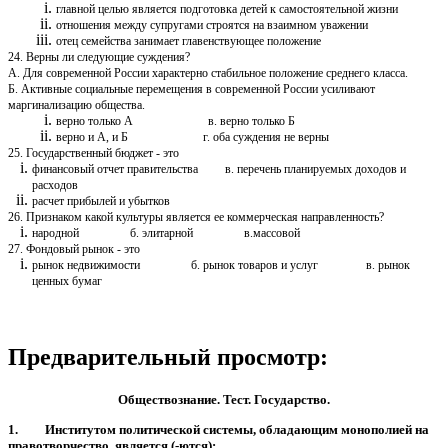
главной целью является подготовка детей к самостоятельной жизни
отношения между супругами строятся на взаимном уважении
отец семейства занимает главенствующее положение
24. Верны ли следующие суждения?
А. Для современной России характерно стабильное положение среднего класса.
Б. Активные социальные перемещения в современной России усиливают
маргинализацию общества.
верно только А в. верно только Б
верно и А, и Б г. оба суждения не верны
25. Государственный бюджет - это
финансовый отчет правительства в. перечень планируемых доходов и
расходов
расчет прибылей и убытков
26. Признаком какой культуры является ее коммерческая направленность?
народной б. элитарной в.массовой
27. Фондовый рынок - это
рынок недвижимости б. рынок товаров и услуг в. рынок
ценных бумаг
Предварительный просмотр:
Обществознание. Тест. Государство.
1. Институтом политической системы, обладающим монополией на
правотворчество, является (-ются):