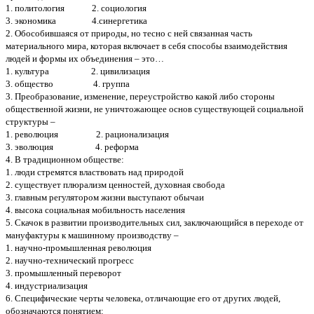
1. политология 2. социология
3. экономика 4.синергетика
2. Обособившаяся от природы, но тесно с ней связанная часть
материального мира, которая включает в себя способы взаимодействия
людей и формы их объединения – это…
1. культура 2. цивилизация
3. общество 4. группа
3. Преобразование, изменение, переустройство какой либо стороны
общественной жизни, не уничтожающее основ существующей социальной
структуры –
1. революция 2. рационализация
3. эволюция 4. реформа
4. В традиционном обществе:
1. люди стремятся властвовать над природой
2. существует плюрализм ценностей, духовная свобода
3. главным регулятором жизни выступают обычаи
4. высока социальная мобильность населения
5. Скачок в развитии производительных сил, заключающийся в переходе от
мануфактуры к машинному производству –
1. научно-промышленная революция
2. научно-технический прогресс
3. промышленный переворот
4. индустриализация
6. Специфические черты человека, отличающие его от других людей,
обозначаются понятием: