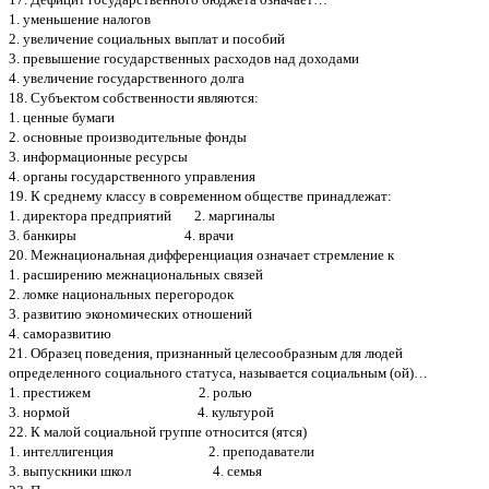
1. уменьшение налогов
2. увеличение социальных выплат и пособий
3. превышение государственных расходов над доходами
4. увеличение государственного долга
18. Субъектом собственности являются:
1. ценные бумаги
2. основные производительные фонды
3. информационные ресурсы
4. органы государственного управления
19. К среднему классу в современном обществе принадлежат:
1. директора предприятий 2. маргиналы
3. банкиры 4. врачи
20. Межнациональная дифференциация означает стремление к
1. расширению межнациональных связей
2. ломке национальных перегородок
3. развитию экономических отношений
4. саморазвитию
21. Образец поведения, признанный целесообразным для людей
определенного социального статуса, называется социальным (ой)…
1. престижем 2. ролью
3. нормой 4. культурой
22. К малой социальной группе относится (ятся)
1. интеллигенция 2. преподаватели
3. выпускники школ 4. семья