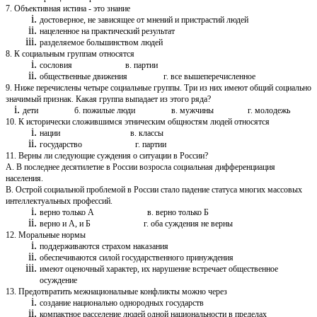
7. Объективная истина - это знание
достоверное, не зависящее от мнений и пристрастий людей
нацеленное на практический результат
разделяемое большинством людей
8. К социальным группам относятся
сословия в. партии
общественные движения г. все вышеперечисленное
9. Ниже перечислены четыре социальные группы. Три из них имеют общий социально
значимый признак. Какая группа выпадает из этого ряда?
дети б. пожилые люди в. мужчины г. молодежь
10. К исторически сложившимся этническим общностям людей относятся
нации в. классы
государство г. партии
11. Верны ли следующие суждения о ситуации в России?
A. В последнее десятилетие в России возросла социальная дифференциация
населения.
B. Острой социальной проблемой в России стало падение статуса многих массовых
интеллектуальных профессий.
верно только А в. верно только Б
верно и А, и Б г. оба суждения не верны
12. Моральные нормы
поддерживаются страхом наказания
обеспечиваются силой государственного принуждения
имеют оценочный характер, их нарушение встречает общественное
осуждение
13. Предотвратить межнациональные конфликты можно через
создание национально однородных государств
компактное расселение людей одной национальности в пределах