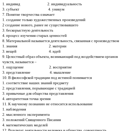
1. индивид 2. индивидуальность
3. субъект 4. уникум
7. Понятие творчества означает
1. создание только художественных произведений
2 создание нового, ранее не существовавшего
3. бескорыстную деятельность
4. процесс изучения старых ценностей
8. Материальной называется деятельность, связанная с производством
1. знания 2. материи
3. вещей 4. идей
9. Целостный образ объекта, возникающий под воздействием органов
чувств, называется –
1. ощущение 2. восприятие
3. представление 4. мышление
10. В философской традиции под истиной понимается
1. соответствие наших знаний предмету
2. представления, порывающие с традицией
3. привычные для общества представления
4. авторитетная точка зрения
11. К научному познанию не относится использование
1. наблюдения
2. мысленного эксперимента
3. положений Священного Писания
4. математических моделей
12. Результат деятельности человека и общества, совокупность