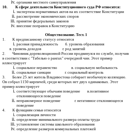
органами местного самоуправления
10. К сфере деятельности Конституционного суда РФ относится:
экспертиза нормативных актов на их соответствие Конституции
рассмотрение экономических споров
принятие федеральных законов
внесение поправок в Конституцию
Обществознание. Тест. 1
1. К предписанному статусу относится
расовая принадлежность б. уровень образования
в. уровень доходов г. род занятий
2. Чиновник дореволюционной России продвинулся по службе, получив
в соответствии с "Табелью о рангах" очередной чин. Этот пример
иллюстрирует
социальное неравенство в. социальную мобильность
социальные санкции г. социальный контроль
3. Более 25 лет житель Владивостока собирает необычную коллекцию.
Он собрал 1150 кирпичей, среди которых нет двух одинаковых. Этот
пример иллюстрирует
соответствующее обычаям поведение в.позитивное
отклоняющееся поведение
неправомерное поведение г. негативное отклоняющееся
поведение
4. К функциям семьи относится
социализация личности
определение минимального размера оплаты труда
установление системы школьного образования
определение размеров коммунальных платежей