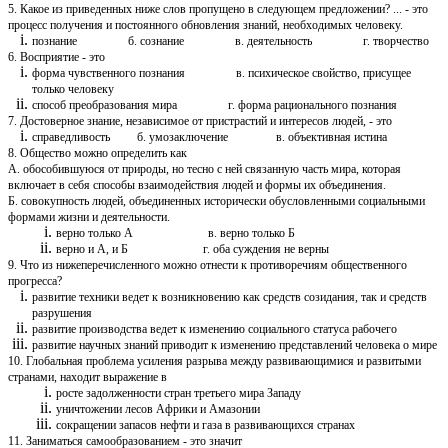
5. Какое из приведенных ниже слов пропущено в следующем предложении? ... - это
процесс получения и постоянного обновления знаний, необходимых человеку.
познание б. сознание в. деятельность г. творчество
6. Восприятие - это
форма чувственного познания в. психическое свойство, присущее
только человеку
способ преобразования мира г. форма рационального познания
7. Достоверное знание, независимое от пристрастий и интересов людей, - это
справедливость б. умозаключение в. объективная истина
8. Общество можно определить как
А. обособившуюся от природы, но тесно с ней связанную часть мира, которая
включает в себя способы взаимодействия людей и формы их объединения.
Б. совокупность людей, объединенных исторически обусловленными социальными
формами жизни и деятельности.
верно только А в. верно только Б
верно и А, и Б г. оба суждения не верны
9. Что из нижеперечисленного можно отнести к противоречиям общественного
прогресса?
развитие техники ведет к возникновению как средств созидания, так и средств
разрушения
развитие производства ведет к изменению социального статуса рабочего
развитие научных знаний приводит к изменению представлений человека о мире
10. Глобальная проблема усиления разрыва между развивающимися и развитыми
странами, находит выражение в
росте задолженности стран третьего мира Западу
уничтожении лесов Африки и Амазонии
сокращении запасов нефти и газа в развивающихся странах
11. Заниматься самообразованием - это значит