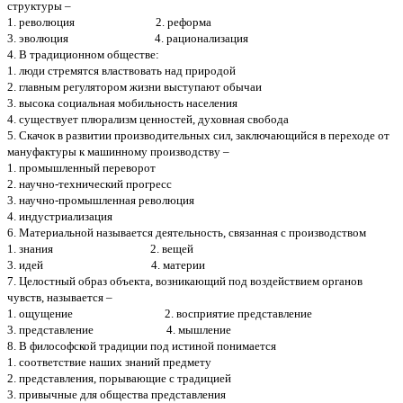
структуры –
1. революция 2. реформа
3. эволюция 4. рационализация
4. В традиционном обществе:
1. люди стремятся властвовать над природой
2. главным регулятором жизни выступают обычаи
3. высока социальная мобильность населения
4. существует плюрализм ценностей, духовная свобода
5. Скачок в развитии производительных сил, заключающийся в переходе от
мануфактуры к машинному производству –
1. промышленный переворот
2. научно-технический прогресс
3. научно-промышленная революция
4. индустриализация
6. Материальной называется деятельность, связанная с производством
1. знания 2. вещей
3. идей 4. материи
7. Целостный образ объекта, возникающий под воздействием органов
чувств, называется –
1. ощущение 2. восприятие представление
3. представление 4. мышление
8. В философской традиции под истиной понимается
1. соответствие наших знаний предмету
2. представления, порывающие с традицией
3. привычные для общества представления