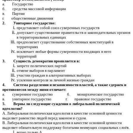
а. Государство
б. средства массовой информации
в. Партии
г. общественные движения
2. Унитарное государство:
представляет собой союз суверенных государств
допускает существование правительств и законодательных органов
в территориальных единицах
предполагает существование собственных конституций в
территориях
исключает любые формы суверенности входящих в него
территорий
3. Сущность демократии проявляется в:
запрете политических партий
отмене выборов в парламент
участии граждан в альтернативных выборах
усилении контроля за личной жизнью граждан
4. Система разделения и независимости властей, а также сдержек и
противовесов между ними отличает:
а. суверенное государство б. монархическое государство
в. унитарное государство г. правовое государство
5. Верны ли следующие суждения о либеральной политической
идеологии?
А. Либеральная политическая идеология в качестве основной ценности
выделяет равенство людей перед законом и судом.
В. Либеральная политическая идеология в качестве основной ценности
выделяет обязательную поддержку богатыми неимущих социальных слоёв.
верно только А