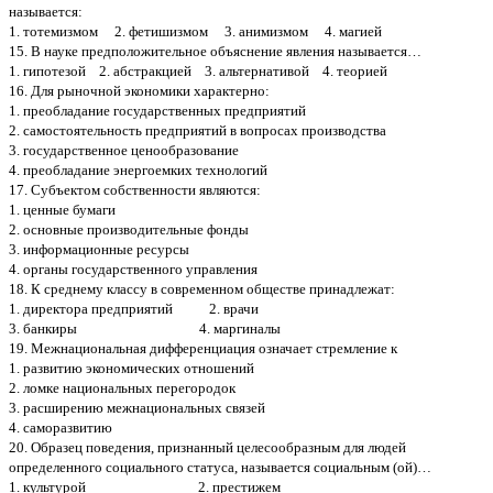
называется:
1. тотемизмом 2. фетишизмом 3. анимизмом 4. магией
15. В науке предположительное объяснение явления называется…
1. гипотезой 2. абстракцией 3. альтернативой 4. теорией
16. Для рыночной экономики характерно:
1. преобладание государственных предприятий
2. самостоятельность предприятий в вопросах производства
3. государственное ценообразование
4. преобладание энергоемких технологий
17. Субъектом собственности являются:
1. ценные бумаги
2. основные производительные фонды
3. информационные ресурсы
4. органы государственного управления
18. К среднему классу в современном обществе принадлежат:
1. директора предприятий 2. врачи
3. банкиры 4. маргиналы
19. Межнациональная дифференциация означает стремление к
1. развитию экономических отношений
2. ломке национальных перегородок
3. расширению межнациональных связей
4. саморазвитию
20. Образец поведения, признанный целесообразным для людей
определенного социального статуса, называется социальным (ой)…
1. культурой 2. престижем