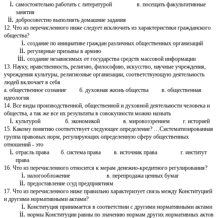
самостоятельно работать с литературой в. посещать факультативные
занятия
добросовестно выполнять домашние задания
12. Что из перечисленного ниже следует исключить из характеристики гражданского
общества?
создание по инициативе граждан различных общественных организаций
регулярные призывы в армию
создание независимых от государства средств массовой информации
13. Науку, нравственность, религию, философию, искусство, научные учреждения,
учреждения культуры, религиозные организации, соответствующую деятельность
людей включает в себя
а. общественное сознание б. духовная жизнь общества в. общественная
идеология
14. Все виды производственной, общественной и духовной деятельности человека и
общества, а так же все их результаты в совокупности можно назвать
культурой б. экономикой в. мировоззрением г. историей
15. Какому понятию соответствует следующее определение? …Систематизированная
группа правовых норм, регулирующих определенную сферу общественных
отношений - это
отрасль права б. система права в. источник права г. институт
права
16. Что из перечисленного относится к мерам денежно-кредитного регулирования?
налогообложение в. перепродажа ценных бумаг
предоставление ссуд предприятиям
17. Что из перечисленного ниже правильно характеризует связь между Конституцией
и другими нормативными актами?
Конституция принимается в соответствии с другими нормативными актами
нормы Конституции равны по значению нормам других нормативных актов