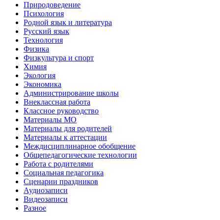
Природоведение
Психология
Родной язык и литература
Русский язык
Технология
Физика
Физкультура и спорт
Химия
Экология
Экономика
Администрирование школы
Внеклассная работа
Классное руководство
Материалы МО
Материалы для родителей
Материалы к аттестации
Междисциплинарное обобщение
Общепедагогические технологии
Работа с родителями
Социальная педагогика
Сценарии праздников
Аудиозаписи
Видеозаписи
Разное