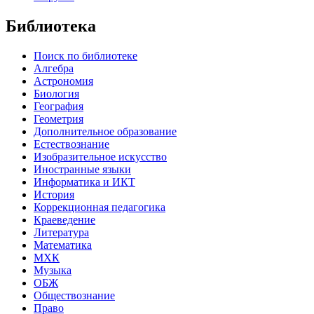
Библиотека
Поиск по библиотеке
Алгебра
Астрономия
Биология
География
Геометрия
Дополнительное образование
Естествознание
Изобразительное искусство
Иностранные языки
Информатика и ИКТ
История
Коррекционная педагогика
Краеведение
Литература
Математика
МХК
Музыка
ОБЖ
Обществознание
Право