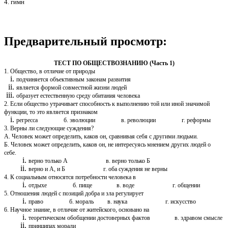
4. гимн
Предварительный просмотр:
ТЕСТ ПО ОБЩЕСТВОЗНАНИЮ (Часть 1)
1. Общество, в отличие от природы
подчиняется объективным законам развития
является формой совместной жизни людей
образует естественную среду обитания человека
2. Если общество утрачивает способность к выполнению той или иной значимой
функции, то это является признаком
регресса б. эволюции в. революции г. реформы
3. Верны ли следующие суждения?
А. Человек может определить, каков он, сравнивая себя с другими людьми.
Б. Человек может определить, каков он, не интересуясь мнением других людей о
себе.
верно только А в. верно только Б
верно и А, и Б г. оба суждения не верны
4. К социальным относятся потребности человека в
отдыхе б. пище в. воде г. общении
5. Отношения людей с позиций добра и зла регулирует
право б. мораль в. наука г. искусство
6. Научное знание, в отличие от житейского, основано на
теоретическом обобщении достоверных фактов в. здравом смысле
принципах морали