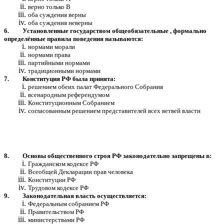
верно только В
оба суждения верны
оба суждения неверны
6. Установленные государством общеобязательные , формально
определённые правила поведения называются:
нормами морали
нормами права
партийными нормами
традиционными нормами
7. Конституция РФ была принята:
решением обеих палат Федерального Собрания
всенародным референдумом
Конституционным Собранием
согласованным решением представителей всех ветвей власти
8. Основы общественного строя РФ законодательно запрещены в:
Гражданском кодексе РФ
Всеобщей Декларации прав человека
Конституции РФ
Трудовом кодексе РФ
9. Законодательная власть осуществляется:
Федеральным собранием РФ
Правительством РФ
министерствами РФ