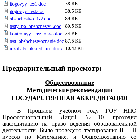
38 КБ
itogovyy_tes1.doc
38.5 КБ
itogovyy_test.doc
89 КБ
obshchestvo_1-2.doc
80.5 КБ
testy_po_obshchestvu.doc
34 КБ
kontrolnyy_srez_obvo.doc
87.5 КБ
test_obshchestvoznanie.doc
10.42 КБ
rezultaty_akkreditacii.docx
Предварительный просмотр:
Обществознание
Методические рекомендации
ГОСУДАРСТВЕННАЯ АККРЕДИТАЦИЯ
В Прошлом учебном году ГОУ НПО
Профессиональный Лицей №10 проходил
аккредитацию на право ведения образовательной
деятельности. Было проведено тестирование II – III
курсов по Математике, и Обществознанию со