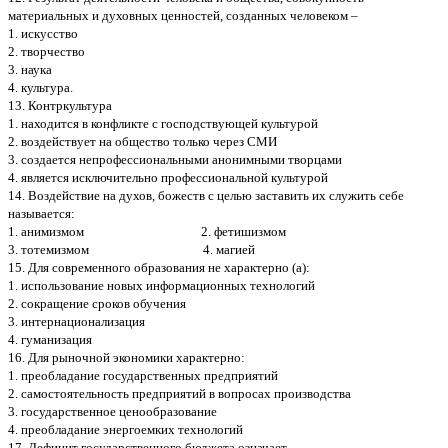
материальных и духовных ценностей, созданных человеком –
1. искусство
2. творчество
3. наука
4. культура.
13. Контркультура
1. находится в конфликте с господствующей культурой
2. воздействует на общество только через СМИ
3. создается непрофессиональными анонимными творцами
4. является исключительно профессиональной культурой
14. Воздействие на духов, божеств с целью заставить их служить себе
называется:
1. анимизмом 2. фетишизмом
3. тотемизмом 4. магией
15. Для современного образования не характерно (а):
1. использование новых информационных технологий
2. сокращение сроков обучения
3. интернационализация
4. гуманизация
16. Для рыночной экономики характерно:
1. преобладание государственных предприятий
2. самостоятельность предприятий в вопросах производства
3. государственное ценообразование
4. преобладание энергоемких технологий
17. Дефицит государственного бюджета означает…