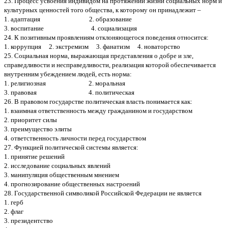
23. Процесс усвоения индивидом на протяжении жизни социальных норм и
культурных ценностей того общества, к которому он принадлежит –
1. адаптация 2. образование
3. воспитание 4. социализация
24. К позитивным проявлениям отклоняющегося поведения относится:
1. коррупция 2. экстремизм 3. фанатизм 4. новаторство
25. Социальная норма, выражающая представления о добре и зле,
справедливости и несправедливости, реализация которой обеспечивается
внутренним убеждением людей, есть норма:
1. религиозная 2. моральная
3. правовая 4. политическая
26. В правовом государстве политическая власть понимается как:
1. взаимная ответственность между гражданином и государством
2. приоритет силы
3. преимущество элиты
4. ответственность личности перед государством
27. Функцией политической системы является:
1. принятие решений
2. исследование социальных явлений
3. манипуляция общественным мнением
4. прогнозирование общественных настроений
28. Государственной символикой Российской Федерации не является
1. герб
2. флаг
3. президентство