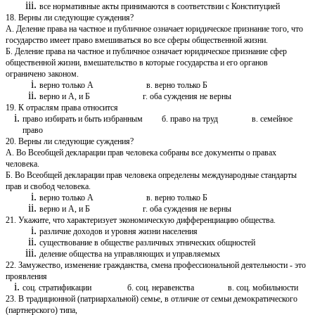
все нормативные акты принимаются в соответствии с Конституцией
18. Верны ли следующие суждения?
А. Деление права на частное и публичное означает юридическое признание того, что
государство имеет право вмешиваться во все сферы общественной жизни.
Б. Деление права на частное и публичное означает юридическое признание сфер
общественной жизни, вмешательство в которые государства и его органов
ограничено законом.
верно только А в. верно только Б
верно и А, и Б г. оба суждения не верны
19. К отраслям права относится
право избирать и быть избранным б. право на труд в. семейное
право
20. Верны ли следующие суждения?
А. Во Всеобщей декларации прав человека собраны все документы о правах
человека.
Б. Во Всеобщей декларации прав человека определены международные стандарты
прав и свобод человека.
верно только А в. верно только Б
верно и А, и Б г. оба суждения не верны
21. Укажите, что характеризует экономическую дифференциацию общества.
различие доходов и уровня жизни населения
существование в обществе различных этнических общностей
деление общества на управляющих и управляемых
22. Замужество, изменение гражданства, смена профессиональной деятельности - это
проявления
соц. стратификации б. соц. неравенства в. соц. мобильности
23. В традиционной (патриархальной) семье, в отличие от семьи демократического
(партнерского) типа,