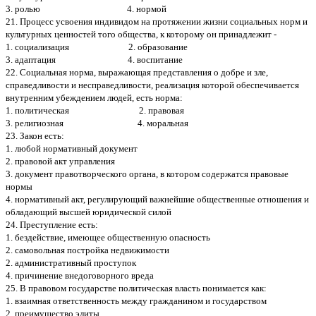
3. ролью 4. нормой
21. Процесс усвоения индивидом на протяжении жизни социальных норм и
культурных ценностей того общества, к которому он принадлежит -
1. социализация 2. образование
3. адаптация 4. воспитание
22. Социальная норма, выражающая представления о добре и зле,
справедливости и несправедливости, реализация которой обеспечивается
внутренним убеждением людей, есть норма:
1. политическая 2. правовая
3. религиозная 4. моральная
23. Закон есть:
1. любой нормативный документ
2. правовой акт управления
3. документ правотворческого органа, в котором содержатся правовые
нормы
4. нормативный акт, регулирующий важнейшие общественные отношения и
обладающий высшей юридической силой
24. Преступление есть:
1. бездействие, имеющее общественную опасность
2. самовольная постройка недвижимости
2. административный проступок
4. причинение внедоговорного вреда
25. В правовом государстве политическая власть понимается как:
1. взаимная ответственность между гражданином и государством
2. преимущество элиты