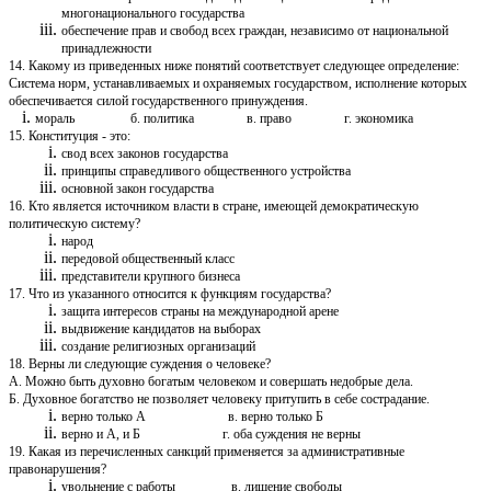
многонационального государства
обеспечение прав и свобод всех граждан, независимо от национальной
принадлежности
14. Какому из приведенных ниже понятий соответствует следующее определение:
Система норм, устанавливаемых и охраняемых государством, исполнение которых
обеспечивается силой государственного принуждения.
мораль б. политика в. право г. экономика
15. Конституция - это:
свод всех законов государства
принципы справедливого общественного устройства
основной закон государства
16. Кто является источником власти в стране, имеющей демократическую
политическую систему?
народ
передовой общественный класс
представители крупного бизнеса
17. Что из указанного относится к функциям государства?
защита интересов страны на международной арене
выдвижение кандидатов на выборах
создание религиозных организаций
18. Верны ли следующие суждения о человеке?
А. Можно быть духовно богатым человеком и совершать недобрые дела.
Б. Духовное богатство не позволяет человеку притупить в себе сострадание.
верно только А в. верно только Б
верно и А, и Б г. оба суждения не верны
19. Какая из перечисленных санкций применяется за административные
правонарушения?
увольнение с работы в. лишение свободы