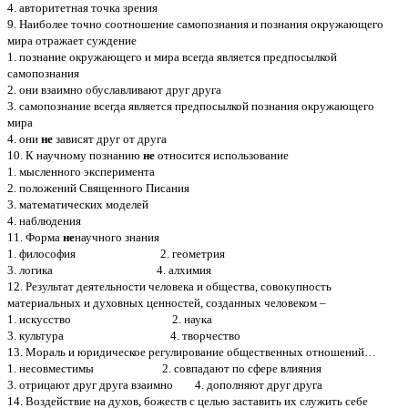
4. авторитетная точка зрения
9. Наиболее точно соотношение самопознания и познания окружающего
мира отражает суждение
1. познание окружающего и мира всегда является предпосылкой
самопознания
2. они взаимно обуславливают друг друга
3. самопознание всегда является предпосылкой познания окружающего
мира
4. они
не
зависят друг от друга
10. К научному познанию
не
относится использование
1. мысленного эксперимента
2. положений Священного Писания
3. математических моделей
4. наблюдения
11. Форма
не
научного знания
1. философия 2. геометрия
3. логика 4. алхимия
12. Результат деятельности человека и общества, совокупность
материальных и духовных ценностей, созданных человеком –
1. искусство 2. наука
3. культура 4. творчество
13. Мораль и юридическое регулирование общественных отношений…
1. несовместимы 2. совпадают по сфере влияния
3. отрицают друг друга взаимно 4. дополняют друг друга
14. Воздействие на духов, божеств с целью заставить их служить себе