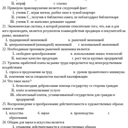
штраф г. ссылка
20. Примером правонарушения является следующий факт:
ученик Г., играя мячом, разбил окно в чужой квартире
ученик С., получив в библиотеке книги, не поблагодарил библиотекаря
ученик Е. не выполнил домашнее задание
21. Экономическая система, в которой решение относительно того, что, как и для
кого производить, является результатом взаимодействия продавцов и покупателей на
рынке, называется
традиционной экономикой в. рыночной экономикой
централизованной (командной) экономикой г. колониальной экономикой
22. Необходимым признаком рыночной экономики является
свободное ценообразование в. использование новых технологий
высокое качество продукции г. рост числа крупных предприятий
23. Уровень заработной платы на рынке труда определяется под непосредственным
воздействием
спроса и предложения на труд в. уровня прожиточного минимума
изменения числа специалистов высокой квалификации
24. Что такое налог?
безвозмездная добровольная помощь государству со стороны граждан
плата за коммунальные услуги
обязательный платеж, устанавливаемый государством для граждан и
предприятий
25. Воспроизведение и преобразование действительности в художественных образах
лежит в основе
искусства б. науки в. производства г.
образования
26. Общим для науки и искусства является
отражение действительности в художественных образах