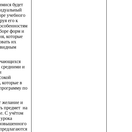
имися будет
видуальный
оре учебного
руя его к
особенностям
ыборе форм и
ия, которые
овать их
ивидным
учающихся
о средними и
и
сокой
 которые в
 программу по
 желание и
ть предмет на
е. С учётом
 урока
 повышенного
 предлагаются