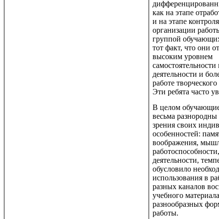
дифференцированн
как на этапе отрабо
и на этапе контроля
организации работы
группой обучающих
тот факт, что они 
высоким уровнем
самостоятельности 
деятельности и бол
работе творческого 
Эти ребята часто ув
В целом обучающие
весьма разнородны 
зрения своих инди
особенностей: памя
воображения, мышл
работоспособности,
деятельности, темп
обусловило необхо
использования в ра
разных каналов во
учебного материала
разнообразных фор
работы.