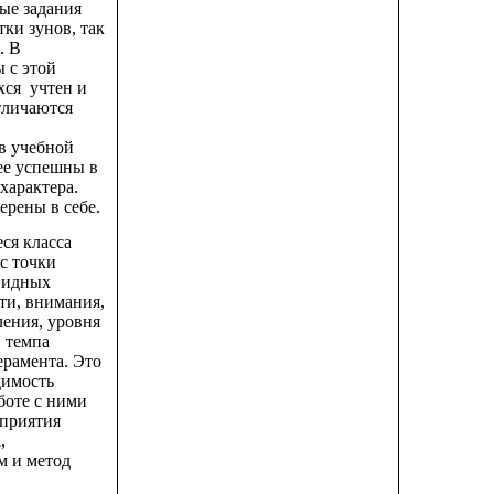
ые задания
тки зунов, так
. В
 с этой
ся учтен и
отличаются
в учебной
ее успешны в
характера.
ерены в себе.
ся класса
с точки
видных
ти, внимания,
ения, уровня
 темпа
ерамента. Это
димость
боте с ними
сприятия
,
м и метод