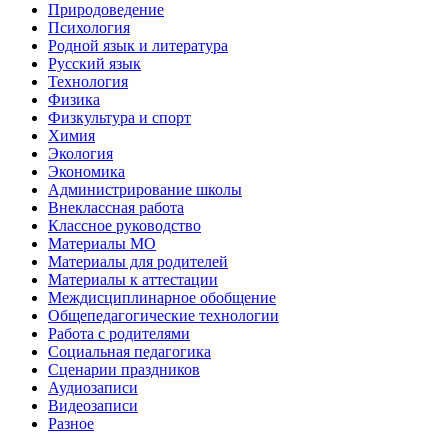
Природоведение
Психология
Родной язык и литература
Русский язык
Технология
Физика
Физкультура и спорт
Химия
Экология
Экономика
Администрирование школы
Внеклассная работа
Классное руководство
Материалы МО
Материалы для родителей
Материалы к аттестации
Междисциплинарное обобщение
Общепедагогические технологии
Работа с родителями
Социальная педагогика
Сценарии праздников
Аудиозаписи
Видеозаписи
Разное