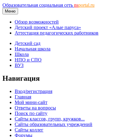
Образовательная социальная сеть
ns
portal.ru
Меню
Обзор возможностей
Детский проект «Алые паруса»
Аттестация педагогических работников
Детский сад
Начальная школа
Школа
НПО и СПО
ВУЗ
Навигация
Вход/регистрация
Главная
Мой мини-сайт
Ответы на вопросы
Поиск по сайту
Сайты классов, групп, кружков...
Сайты образовательных учреждений
Сайты коллег
Форумы