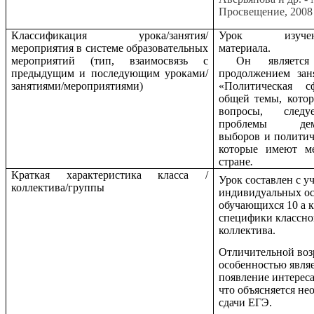
Просвещение, 2008
Классификация урока/занятия/
Урок изучен
мероприятия в системе образовательных
материала.
мероприятий (тип, взаимосвязь с
Он является
предыдущим и последующим уроками/
продолжением зан
занятиями/мероприятиями)
«Политическая с
общей темы, котор
вопросы, следу
проблемы демо
выборов и политич
которые имеют м
стране
.
Краткая характеристика класса /
Урок составлен с у
коллектива/группы
индивидуальных о
обучающихся 10 а к
специфики классно
коллектива.
Отличительной воз
особенностью явля
появление интереса
что объясняется н
сдачи ЕГЭ.