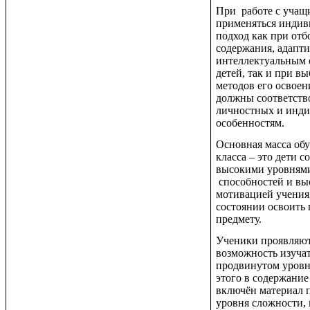
При работе с учащ
применяться инди
подход как при отб
содержания, адапти
интеллектуальным 
детей, так и при в
методов его освоен
должны соответств
личностных и инд
особенностям.
Основная масса об
класса – это дети с
высокими уровням
способностей и вы
мотивацией учения,
состоянии освоить
предмету.
Ученики проявляют
возможность изуча
продвинутом уровн
этого в содержание
включён материал
уровня сложности,