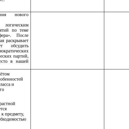
ия нового
 логическим
ятий по теме
фера». После
ая раскрывает
ет обсудить
кратических
еских партий,
есто в нашей
чётом
собенностей
ласса и
го
растной
ется
 к предмету,
еобходимостью