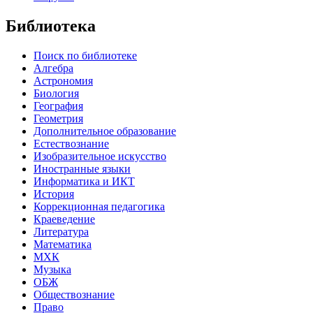
Библиотека
Поиск по библиотеке
Алгебра
Астрономия
Биология
География
Геометрия
Дополнительное образование
Естествознание
Изобразительное искусство
Иностранные языки
Информатика и ИКТ
История
Коррекционная педагогика
Краеведение
Литература
Математика
МХК
Музыка
ОБЖ
Обществознание
Право