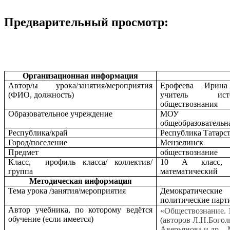
Предварительный просмотр:
Организационная информация
Автор/ы урока/занятия/мероприятия
Ерофеева Ирина 
(ФИО, должность)
учитель и
обществознания
Образовательное учреждение
МОУ «С
общеобразовательн
Республика/край
Республика Татарс
Город/поселение
Мензелинск
Предмет
обществознание
Класс, профиль класса/ коллектив/
10 А класс, е
группа
математический
Методическая информация
Тема урока /занятия/мероприятия
Демократическ
политические парт
Автор учебника, по которому ведётся
«Обществознание. 
обучение (если имеется)
(авторов Л.Н.Бого
Аверьянова и др. - 