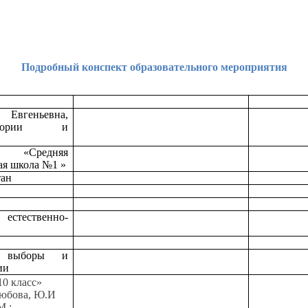
Подробный конспект образовательного мероприятия
Евгеньевна,
стории и
редняя
ая школа №1 »
тан
стественно-
ие выборы и
ии
10 класс»
любова, Ю.И
М.: