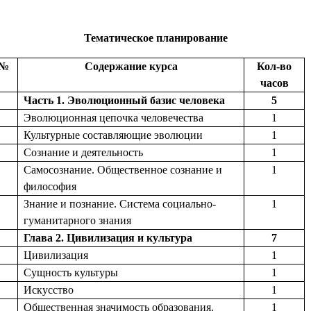
Тематическое планирование
№
Содержание курса
Кол-во
часов
Часть 1. Эволюционный базис человека
5
1
Эволюционная цепочка человечества
1
2
Культурные составляющие эволюции
1
3
Сознание и деятельность
1
4
Самосознание. Общественное сознание и
1
философия
5
Знание и познание. Система социально-
1
гуманитарного знания
Глава 2. Цивилизация и культура
7
6
Цивилизация
1
7
Сущность культуры
1
8
Искусство
1
9
Общественная значимость образования.
1