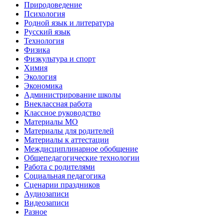
Природоведение
Психология
Родной язык и литература
Русский язык
Технология
Физика
Физкультура и спорт
Химия
Экология
Экономика
Администрирование школы
Внеклассная работа
Классное руководство
Материалы МО
Материалы для родителей
Материалы к аттестации
Междисциплинарное обобщение
Общепедагогические технологии
Работа с родителями
Социальная педагогика
Сценарии праздников
Аудиозаписи
Видеозаписи
Разное