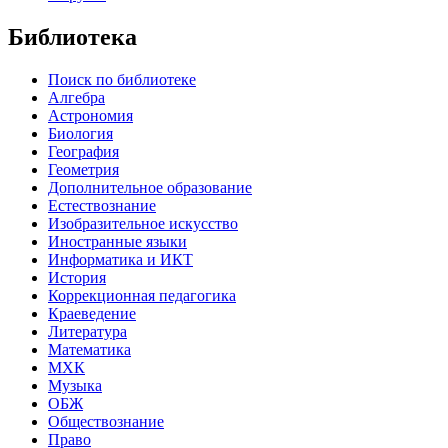
Библиотека
Поиск по библиотеке
Алгебра
Астрономия
Биология
География
Геометрия
Дополнительное образование
Естествознание
Изобразительное искусство
Иностранные языки
Информатика и ИКТ
История
Коррекционная педагогика
Краеведение
Литература
Математика
МХК
Музыка
ОБЖ
Обществознание
Право