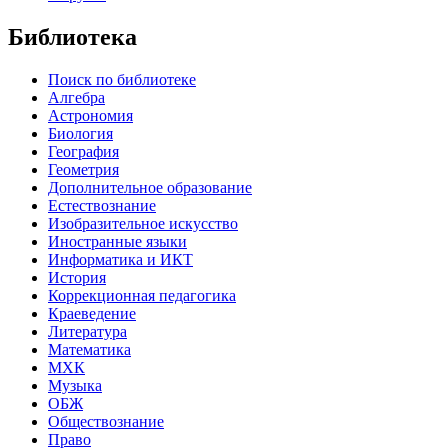
Библиотека
Поиск по библиотеке
Алгебра
Астрономия
Биология
География
Геометрия
Дополнительное образование
Естествознание
Изобразительное искусство
Иностранные языки
Информатика и ИКТ
История
Коррекционная педагогика
Краеведение
Литература
Математика
МХК
Музыка
ОБЖ
Обществознание
Право