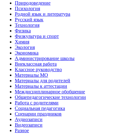
Природоведение
Психология
Родной язык и литература
Русский язык
Технология
Физика
Физкультура и спорт
Химия
Экология
Экономика
Администрирование школы
Внеклассная работа
Классное руководство
Материалы МО
Материалы для родителей
Материалы к аттестации
Междисциплинарное обобщение
Общепедагогические технологии
Работа с родителями
Социальная педагогика
Сценарии праздников
Аудиозаписи
Видеозаписи
Разное