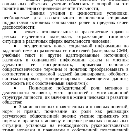
социальных объектах; умение объяснять с опорой на эти
понятия явления социальной действительности;
Знания, умения и ценностные установки,
необходимые для сознательного выполнения старшими
подростками основных социальных ролей в пределах своей
дееспособности;
решать познавательные и практические задачи в
рамках изученного материала, отражающие типичные
ситуации в различных сферах деятельности человека;
осуществлять поиск социальной информации по
заданной теме из различных ее носителей (материалы СМИ,
учебный текст и другие адаптированные источники);
различать в социальной информации факты и мнения;
адекватно ее воспринимать, применяя основные
обществоведческие термины и понятия; преобразовывать в
соответствии с решаемой задачей (анализировать, обобщать,
систематизировать, конкретизировать имеющиеся данные,
соотносить их с собственными знаниями);
Понимание побудительной роли мотивов в
деятельности человека, места ценностей в мотивационной
структуре личности, их значения в жизни человека и развитии
общества;
Знание основных нравственных и правовых понятий,
норм и правил, понимание их роли как решающих
регуляторов общественной жизни; умение применять эти
нормы и правила к анализу и оценке реальных социальных
ситуаций; установка на необходимость руководствоваться
этими нормами и правилами в собственной повседневной