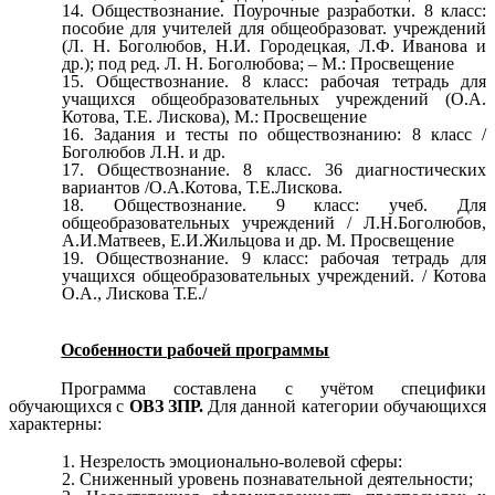
Обществознание. Поурочные разработки. 8 класс:
пособие для учителей для общеобразоват. учреждений
(Л. Н. Боголюбов, Н.И. Городецкая, Л.Ф. Иванова и
др.); под ред. Л. Н. Боголюбова; – М.: Просвещение
Обществознание. 8 класс: рабочая тетрадь для
учащихся общеобразовательных учреждений (О.А.
Котова, Т.Е. Лискова), М.: Просвещение
Задания и тесты по обществознанию: 8 класс /
Боголюбов Л.Н. и др.
Обществознание. 8 класс. 36 диагностических
вариантов /О.А.Котова, Т.Е.Лискова.
Обществознание. 9 класс: учеб. Для
общеобразовательных учреждений / Л.Н.Боголюбов,
А.И.Матвеев, Е.И.Жильцова и др. М. Просвещение
Обществознание. 9 класс: рабочая тетрадь для
учащихся общеобразовательных учреждений. / Котова
О.А., Лискова Т.Е./
Особенности рабочей программы
Программа составлена с учётом специфики
обучающихся с
ОВЗ ЗПР.
Для данной категории обучающихся
характерны:
Незрелость эмоционально-волевой сферы:
Сниженный уровень познавательной деятельности;