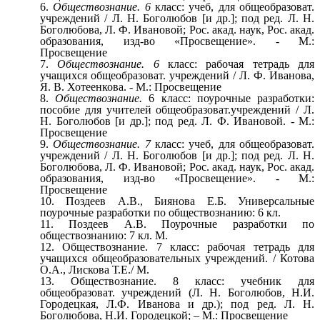
Обществознание. 6
класс: учеб, для общеобразоват.
учреждений / Л. Н. Боголюбов [и др.]; под ред. Л. Н.
Боголюбова, Л. Ф. Ивановой; Рос. акад. наук, Рос. акад.
образования, изд-во «Просвещение». - М.:
Просвещение
Обществознание. 6
класс: рабочая тетрадь для
учащихся общеобразоват. учреждений / Л. Ф. Иванова,
Я. В. Хотеенкова. - М.: Просвещение
Обществознание.
6 класс: поурочные разработки:
пособие для учителей общеобразоват.учреждений / Л.
Н. Боголюбов [и др.]; под ред. Л. Ф. Ивановой. - М.:
Просвещение
Обществознание. 7
класс: учеб, для общеобразоват.
учреждений / Л. Н. Боголюбов [и др.]; под ред. Л. Н.
Боголюбова, Л. Ф. Ивановой; Рос. акад. наук, Рос. акад.
образования, изд-во «Просвещение». - М.:
Просвещение
Поздеев А.В., Биянова Е.Б. Универсальные
поурочные разработки по обществознанию: 6 кл.
Поздеев А.В. Поурочные разработки по
обществознанию: 7 кл. М.
Обществознание. 7 класс: рабочая тетрадь для
учащихся общеобразовательных учреждений. / Котова
О.А., Лискова Т.Е./ М.
Обществознание. 8 класс: учебник для
общеобразоват. учреждений (Л. Н. Боголюбов, Н.И.
Городецкая, Л.Ф. Иванова и др.); под ред. Л. Н.
Боголюбова, Н.И. Городецкой; – М.: Просвещение