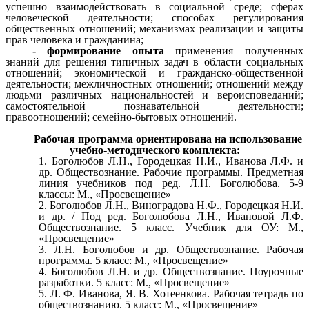
успешно взаимодействовать в социальной среде; сферах
человеческой деятельности; способах регулирования
общественных отношений; механизмах реализации и защиты
прав человека и гражданина;
- формирование опыта
применения
полученных
знаний для решения типичных задач в области социальных
отношений; экономической и гражданско-общественной
деятельности; межличностных отношений; отношений между
людьми различных национальностей и вероисповеданий;
самостоятельной познавательной деятельности;
правоотношений; семейно-бытовых отношений.
Рабочая программа ориентирована на использование
учебно-методического комплекта:
Боголюбов Л.Н., Городецкая Н.И., Иванова Л.Ф. и
др. Обществознание. Рабочие программы. Предметная
линия учебников под ред. Л.Н. Боголюбова. 5-9
классы: М., «Просвещение»
Боголюбов Л.Н., Виноградова Н.Ф., Городецкая Н.И.
и др. / Под ред. Боголюбова Л.Н., Ивановой Л.Ф.
Обществознание. 5 класс. Учебник для ОУ: М.,
«Просвещение»
Л.Н. Боголюбов и др. Обществознание. Рабочая
программа. 5 класс: М., «Просвещение»
Боголюбов Л.Н. и др. Обществознание. Поурочные
разработки. 5 класс: М., «Просвещение»
Л. Ф. Иванова, Я. В. Хотеенкова. Рабочая тетрадь по
обществознанию. 5 класс: М., «Просвещение»