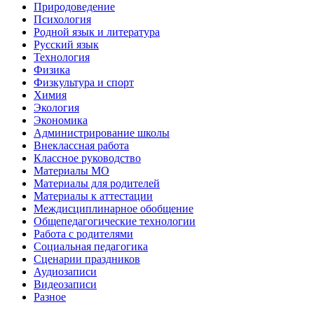
Природоведение
Психология
Родной язык и литература
Русский язык
Технология
Физика
Физкультура и спорт
Химия
Экология
Экономика
Администрирование школы
Внеклассная работа
Классное руководство
Материалы МО
Материалы для родителей
Материалы к аттестации
Междисциплинарное обобщение
Общепедагогические технологии
Работа с родителями
Социальная педагогика
Сценарии праздников
Аудиозаписи
Видеозаписи
Разное