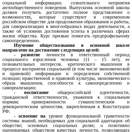
социальной информации; сознательного неприятия
антиобщественного поведения. Выпускник основной школы
должен получить достаточно полное представление о
возможностях, которые существуют в современном
российском обществе для продолжения образования и работы,
для самореализации в многообразных видах деятельности, а
также об условиях достижения успеха в различных сферах
жизни общества. Курс призван помогать предпрофильному
самоопределению.
Изучение обществознания в основной школе
направлено на достижение следующих целей:
- развитие
личности в ответственный период
социального взросления человека (11 – 15 лет), ее
познавательных интересов, критического мышления в
процессе восприятия социальной (в том числе экономической
и правовой) информации и определения собственной
позиции; нравственной и правовой культуры, экономического
образа мышления, способности к самоопределению и
самореализации;
- воспитание
общероссийской идентичности,
гражданской ответственности, уважения к социальным
нормам; приверженности гуманистическим и
демократическим ценностям, закрепленным в Конституции
РФ;
- освоение на
уровне функциональной грамотности
системы знаний, необходимых для социальной адаптации: об
обществе; основных социальных ролях; о позитивно
оцениваемых обществом качествах личности, позволяющих