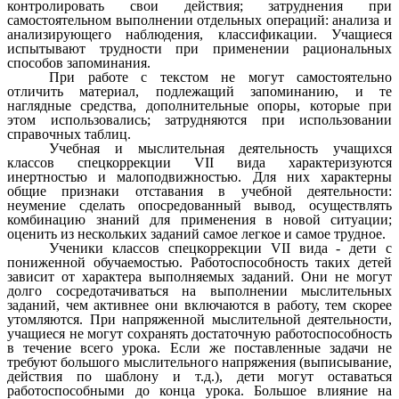
контролировать свои действия; затруднения при
самостоятельном выполнении отдельных операций: анализа и
анализирующего наблюдения, классификации. Учащиеся
испытывают трудности при применении рациональных
способов запоминания.
При работе с текстом не могут самостоятельно
отличить материал, подлежащий запоминанию, и те
наглядные средства, дополнительные опоры, которые при
этом использовались; затрудняются при использовании
справочных таблиц.
Учебная и мыслительная деятельность учащихся
классов спецкоррекции VII вида характеризуются
инертностью и малоподвижностью. Для них характерны
общие признаки отставания в учебной деятельности:
неумение сделать опосредованный вывод, осуществлять
комбинацию знаний для применения в новой ситуации;
оценить из нескольких заданий самое легкое и самое трудное.
Ученики классов спецкоррекции VII вида - дети с
пониженной обучаемостью. Работоспособность таких детей
зависит от характера выполняемых заданий. Они не могут
долго сосредотачиваться на выполнении мыслительных
заданий, чем активнее они включаются в работу, тем скорее
утомляются. При напряженной мыслительной деятельности,
учащиеся не могут сохранять достаточную работоспособность
в течение всего урока. Если же поставленные задачи не
требуют большого мыслительного напряжения (выписывание,
действия по шаблону и т.д.), дети могут оставаться
работоспособными до конца урока. Большое влияние на