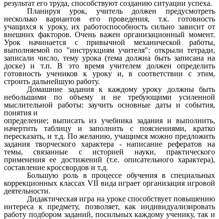
результат его труда, способствуют созданию ситуации успеха.
Планируя урок, учитель должен предусмотреть
несколько вариантов его проведения, т.к. готовность
учащихся к уроку, их работоспособность сильно зависит от
внешних факторов. Очень важен организационный момент.
Урок начинается с привычной механической работы,
выполняемой по "инструкциям учителя": открыли тетради,
записали число, тему урока (тема должна быть записана на
доске) и т.п. В это время учителем должен определить
готовность учеников к уроку и, в соответствии с этим,
строить дальнейшую работу.
Домашние задания к каждому уроку должны быть
небольшими по объему и не требующими усиленной
мыслительной работы: заучить основные даты и события,
понятия и
определение; выписать из учебника задания и выполнить,
начертить таблицу и заполнить с пояснениями, кратко
пересказать, и т.д. По желанию, учащимся можно предложить
задания творческого характера - написание рефератов на
темы, связанные с историей науки, практического
применения ее достижений (т.е. описательного характера),
составление кроссвордов и т.д.
Большую роль в процессе обучения в специальных
коррекционных классах VII вида играет организация игровой
деятельности.
Дидактическая игра на уроке способствует повышению
интереса к предмету, позволяет, как индивидуализировать
работу подбором заданий, посильных каждому ученику, так и