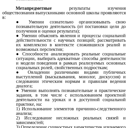
Метапредметные
результаты изучения
обществознания выпускниками основной школы проявляются
в:
Умении сознательно организовывать свою
познавательную деятельность (от постановки цели до
получения и оценки результата);
Умении объяснять явления и процессы социальной
действительности с научных позиций; рассматривать
их комплексно в контексте сложившихся реалий и
возможных перспектив;
Способности анализировать реальные социальные
ситуации, выбирать адекватные способы деятельности
и модели поведения в рамках реализуемых основных
социальных ролей, свойственных подросткам;
Овладении различными видами публичных
выступлений (высказывания, монолог, дискуссия) и
следовании этическим нормам и правилам ведения
диалога;
Умении выполнять познавательные и практические
задания, в том числе с использованием проектной
деятельности на уроках и в доступной социальной
практике, на:
Использование элементов причинно-следственного
анализа;
Исследование несложных реальных связей и
зависимостей;
Определение сущностных характеристик изучаемого