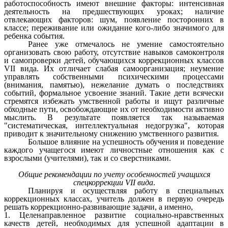
работоспособность имеют внешние факторы: интенсивная
деятельность на предшествующих уроках; наличие
отвлекающих факторов: шум, появление посторонних в
классе; переживание или ожидание кого-либо значимого для
ребенка события.
Ранее уже отмечалось не умение самостоятельно
организовать свою работу, отсутствие навыков самоконтроля
и самопроверки детей, обучающихся коррекционных классов
VII вида. Их отличает слабая самоорганизация; неумение
управлять собственными психическими процессами
(внимания, памятью), нежелание думать о последствиях
событий, формальное усвоение знаний. Такие дети всячески
стремятся избежать умственной работы и ищут различные
обходные пути, освобождающие их от необходимости активно
мыслить. В результате появляется так называемая
"систематическая, интеллектуальная недогрузка", которая
приводит к значительному снижению умственного развития.
Большое влияние на успешность обучения и поведение
каждого учащегося имеют личностные отношения как с
взрослыми (учителями), так и со сверстниками.
Общие рекомендации по учету особенностей учащихся
спецкоррекции VII вида
.
Планируя и осуществляя работу в специальных
коррекционных классах, учитель должен в первую очередь
решать коррекционно-развивающие задачи, а именно,
1. Целенаправленное развитие социально-нравственных
качеств детей, необходимых для успешной адаптации в