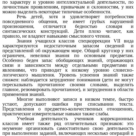
по характеру и уровню интеллектуальной деятельности, по
личностным проявлениям, привычкам и склонностям, у них
можно выделить некоторые типичные особенности.
Речь детей, хотя и удовлетворяет потребностям
повседневного общения, не имеет грубых нарушений
произношения, отличается бедностью словаря и
синтаксических конструкций. Дети плохо читают, как
правило, не владеют навыками смыслового чтения.
Знания учащихся классов спецкоррекции VII вида
характеризуются недостаточным запасом сведений и
представлений об окружающем мире. Общий кругозор у них
ограничен, невелики знания по основным предметам.
Особенно беден запас обобщающих знаний, отражающих
связи и зависимости между отдельными предметами и
явлениями, что приводит к низкому уровню словесно-
логического мышления. Уровень усвоения знаний также
снижен: наблюдается затруднение понимания (дети не могут
пересказывать прочитанное своими словами, выделить
главное, резюмировать прочитанное), и затруднения в области
применения знаний.
Многие выполняют записи в низком темпе, быстро
устают, допускают ошибки при списывании текста.
Представления о предметно-количественных отношениях,
практические измерительные навыки также слабы.
Учебная деятельность учеников коррекционных
классов имеет также ряд отличительных признаков: это
неумение организовать самостоятельно свою деятельность
при выполнении заданий, включающих несколько операций и