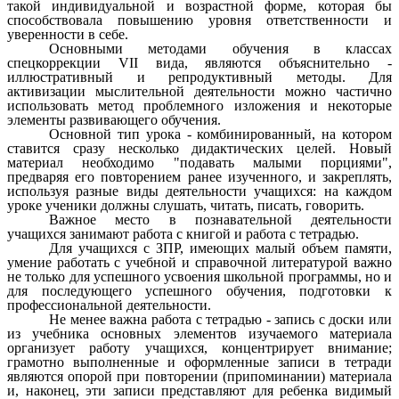
такой индивидуальной и возрастной форме, которая бы
способствовала повышению уровня ответственности и
уверенности в себе.
Основными методами обучения в классах
спецкоррекции VII вида, являются объяснительно -
иллюстративный и репродуктивный методы. Для
активизации мыслительной деятельности можно частично
использовать метод проблемного изложения и некоторые
элементы развивающего обучения.
Основной тип урока - комбинированный, на котором
ставится сразу несколько дидактических целей. Новый
материал необходимо "подавать малыми порциями",
предваряя его повторением ранее изученного, и закреплять,
используя разные виды деятельности учащихся: на каждом
уроке ученики должны слушать, читать, писать, говорить.
Важное место в познавательной деятельности
учащихся занимают работа с книгой и работа с тетрадью.
Для учащихся с ЗПР, имеющих малый объем памяти,
умение работать с учебной и справочной литературой важно
не только для успешного усвоения школьной программы, но и
для последующего успешного обучения, подготовки к
профессиональной деятельности.
Не менее важна работа с тетрадью - запись с доски или
из учебника основных элементов изучаемого материала
организует работу учащихся, концентрирует внимание;
грамотно выполненные и оформленные записи в тетради
являются опорой при повторении (припоминании) материала
и, наконец, эти записи представляют для ребенка видимый