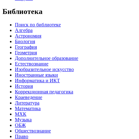
Библиотека
Поиск по библиотеке
Алгебра
Астрономия
Биология
География
Геометрия
Дополнительное образование
Естествознание
Изобразительное искусство
Иностранные языки
Информатика и ИКТ
История
Коррекционная педагогика
Краеведение
Литература
Математика
МХК
Музыка
ОБЖ
Обществознание
Право