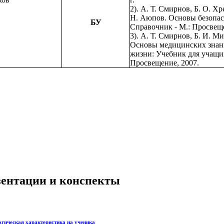
2). А. Т. Смирнов, Б. О. Хр
Н. Аюпов. Основы безопас
БУ
Справочник - М.: Просвеще
3). А. Т. Смирнов, Б. И. 
Основы медицинских знани
жизни: Учебник для учащихс
Просвещение, 2007.
езентации и конспекты
огическая характеристика на ученика