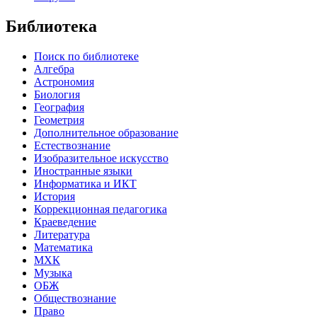
Библиотека
Поиск по библиотеке
Алгебра
Астрономия
Биология
География
Геометрия
Дополнительное образование
Естествознание
Изобразительное искусство
Иностранные языки
Информатика и ИКТ
История
Коррекционная педагогика
Краеведение
Литература
Математика
МХК
Музыка
ОБЖ
Обществознание
Право