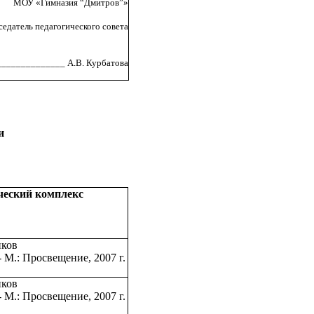
МОУ «Гимназия “Дмитров”»
едатель педагогического совета
______________ А.В. Курбатова
и
ческий комплекс
иков
 М.: Просвещение, 2007 г.
иков
 М.: Просвещение, 2007 г.