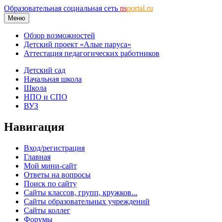
Образовательная социальная сеть
ns
portal.ru
Меню
Обзор возможностей
Детский проект «Алые паруса»
Аттестация педагогических работников
Детский сад
Начальная школа
Школа
НПО и СПО
ВУЗ
Навигация
Вход/регистрация
Главная
Мой мини-сайт
Ответы на вопросы
Поиск по сайту
Сайты классов, групп, кружков...
Сайты образовательных учреждений
Сайты коллег
Форумы