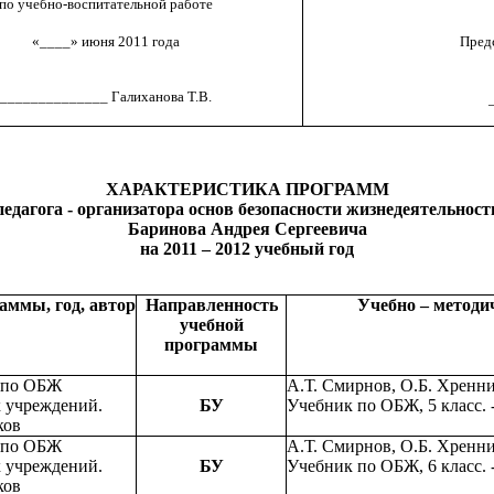
по учебно-воспитательной работе
«____» июня 2011 года
Предс
______________ Галиханова Т.В.
ХАРАКТЕРИСТИКА ПРОГРАММ
педагога - организатора основ безопасности жизнедеятельност
Баринова Андрея Сергеевича
на 2011 – 2012 учебный год
аммы, год, автор
Направленность
Учебно – методи
учебной
программы
 по ОБЖ
А.Т. Смирнов, О.Б. Хренн
х учреждений.
БУ
Учебник по ОБЖ, 5 класс. -
ков
 по ОБЖ
А.Т. Смирнов, О.Б. Хренн
х учреждений.
БУ
Учебник по ОБЖ, 6 класс. -
ков