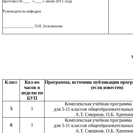
протокол № ___ «____» июня 2011 года
Руководитель кафедры
_______________ О.Н. Золоманова
Класс
Кол-во
Программа, источник публикации прогр
часов в
(если известен)
неделю по
БУП
Комплексная учебная программа
5
1
для 5-11 классов общеобразовательны
А.Т. Смирнов, О.Б. Хренни
Комплексная учебная программа
6
1
для 5-11 классов общеобразовательны
А.Т. Смирнов, О.Б. Хренни