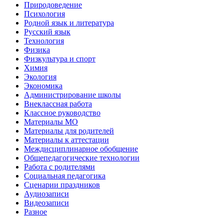
Природоведение
Психология
Родной язык и литература
Русский язык
Технология
Физика
Физкультура и спорт
Химия
Экология
Экономика
Администрирование школы
Внеклассная работа
Классное руководство
Материалы МО
Материалы для родителей
Материалы к аттестации
Междисциплинарное обобщение
Общепедагогические технологии
Работа с родителями
Социальная педагогика
Сценарии праздников
Аудиозаписи
Видеозаписи
Разное