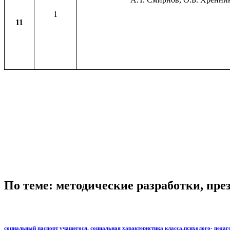
1
11
По теме: методические разработки, пр
социальный паспорт учащегося, социальная характеристика класса,психолого- педаг