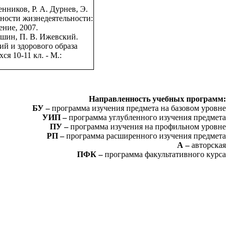
енников, Р. А. Дурнев, Э.
ности жизнедеятельности:
ние, 2007.
Мишин, П. В. Ижевский.
й и здорового образа
я 10-11 кл. - М.:
Направленность учебных программ:
БУ –
программа изучения предмета на базовом уровне
УИП –
программа углубленного изучения предмета
ПУ –
программа изучения на профильном уровне
РП –
программа расширенного изучения предмета
А –
авторская
ПФК –
программа факультативного курса