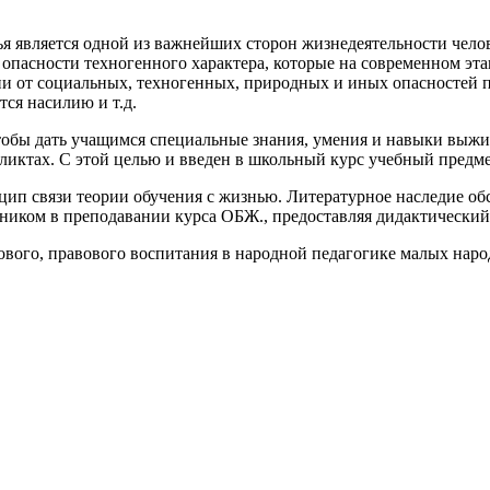
ья является одной из важнейших сторон жизнедеятельности чело
пасности техногенного характера, которые на современном эта
ии от социальных, техногенных, природных и иных опасностей п
ся насилию и т.д.
 чтобы дать учащимся специальные знания, умения и навыки выжи
ликтах. С этой целью и введен в школьный курс учебный предм
ип связи теории обучения с жизнью. Литературное наследие обс
ком в преподавании курса ОБЖ., предоставляя дидактический 
удового, правового воспитания в народной педагогике малых нар