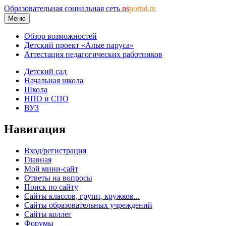
Образовательная социальная сеть
ns
portal.ru
Меню
Обзор возможностей
Детский проект «Алые паруса»
Аттестация педагогических работников
Детский сад
Начальная школа
Школа
НПО и СПО
ВУЗ
Навигация
Вход/регистрация
Главная
Мой мини-сайт
Ответы на вопросы
Поиск по сайту
Сайты классов, групп, кружков...
Сайты образовательных учреждений
Сайты коллег
Форумы