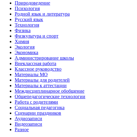
Природоведение
Психология
Родной язык и литература
Русский язык
Технология
Физика
Физкультура и спорт
Химия
Экология
Экономика
Администрирование школы
Внеклассная работа
Классное руководство
Материалы МО
Материалы для родителей
Материалы к аттестации
Междисциплинарное обобщение
Общепедагогические технологии
Работа с родителями
Социальная педагогика
Сценарии праздников
Аудиозаписи
Видеозаписи
Разное