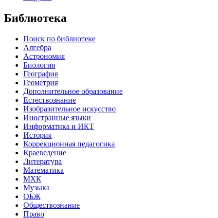
Библиотека
Поиск по библиотеке
Алгебра
Астрономия
Биология
География
Геометрия
Дополнительное образование
Естествознание
Изобразительное искусство
Иностранные языки
Информатика и ИКТ
История
Коррекционная педагогика
Краеведение
Литература
Математика
МХК
Музыка
ОБЖ
Обществознание
Право