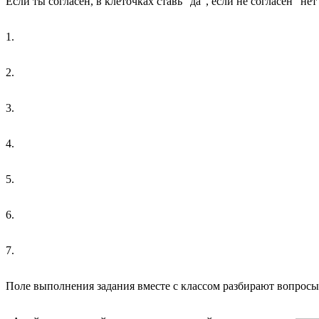
Если ты согласен, в клеточках ставь “да”, если не согласен “нет
1.
2.
3.
4.
5.
6.
7.
Поле выполнения задания вместе с классом разбирают вопросы