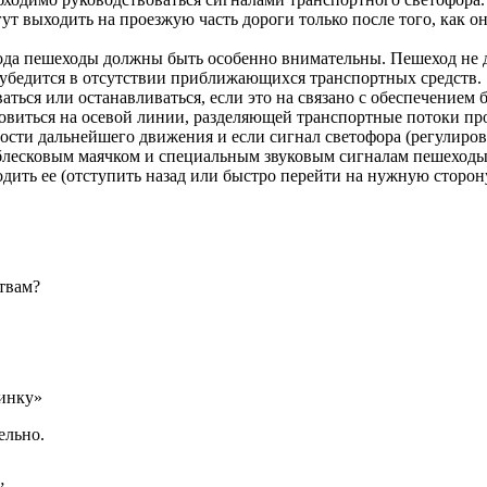
т выходить на проезжую часть дороги только после того, как 
ода пешеходы должны быть особенно внимательны. Пешеход не д
 убедится в отсутствии приближающихся транспортных средств.
ься или останавливаться, если это на связано с обеспечением 
овиться на осевой линии, разделяющей транспортные потоки пр
сти дальнейшего движения и если сигнал светофора (регулиров
сковым маячком и специальным звуковым сигналам пешеходы об
одить ее (отступить назад или быстро перейти на нужную сторон
твам?
минку»
ельно.