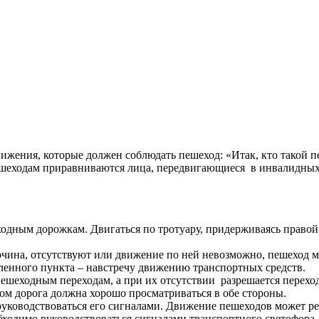
ижения, которые должен соблюдать пешеход: «Итак, кто такой п
пешеходам приравниваются лица, передвигающиеся в инвалидных 
одным дорожкам. Двигаться по тротуару, придерживаясь правой
очина, отсутствуют или движение по ней невозможно, пешеход м
еленного пункта – навстречу движению транспортных средств.
ешеходным переходам, а при их отсутствии разрешается переход
том дорога должна хорошо просматриваться в обе стороны.
руководствоваться его сигналами. Движение пешеходов может р
бходимо руководствоваться сигналами транспортного светофора.