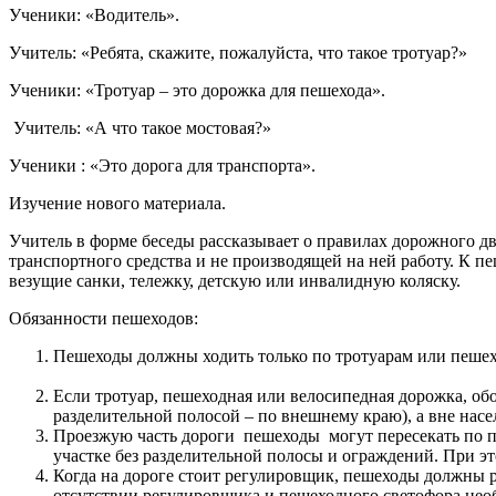
Ученики: «Водитель».
Учитель: «Ребята, скажите, пожалуйста, что такое тротуар?»
Ученики: «Тротуар – это дорожка для пешехода».
Учитель: «А что такое мостовая?»
Ученики : «Это дорога для транспорта».
Изучение нового материала.
Учитель в форме беседы рассказывает о правилах дорожного дв
транспортного средства и не производящей на ней работу. К 
везущие санки, тележку, детскую или инвалидную коляску.
Обязанности пешеходов:
Пешеходы должны ходить только по тротуарам или пешех
Если тротуар, пешеходная или велосипедная дорожка, об
разделительной полосой – по внешнему краю), а вне нас
Проезжую часть дороги пешеходы могут пересекать по п
участке без разделительной полосы и ограждений. При э
Когда на дороге стоит регулировщик, пешеходы должны 
отсутствии регулировщика и пешеходного светофора нео