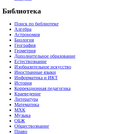
Библиотека
Поиск по библиотеке
Алгебра
Астрономия
Биология
География
Геометрия
Дополнительное образование
Естествознание
Изобразительное искусство
Иностранные языки
Информатика и ИКТ
История
Коррекционная педагогика
Краеведение
Литература
Математика
МХК
Музыка
ОБЖ
Обществознание
Право