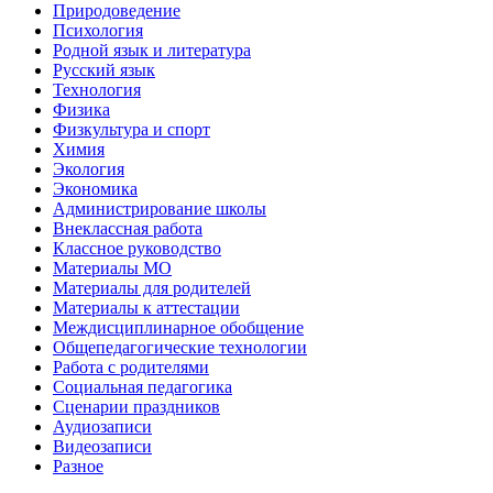
Природоведение
Психология
Родной язык и литература
Русский язык
Технология
Физика
Физкультура и спорт
Химия
Экология
Экономика
Администрирование школы
Внеклассная работа
Классное руководство
Материалы МО
Материалы для родителей
Материалы к аттестации
Междисциплинарное обобщение
Общепедагогические технологии
Работа с родителями
Социальная педагогика
Сценарии праздников
Аудиозаписи
Видеозаписи
Разное