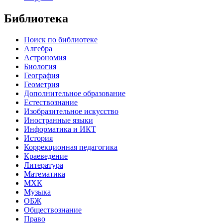
Библиотека
Поиск по библиотеке
Алгебра
Астрономия
Биология
География
Геометрия
Дополнительное образование
Естествознание
Изобразительное искусство
Иностранные языки
Информатика и ИКТ
История
Коррекционная педагогика
Краеведение
Литература
Математика
МХК
Музыка
ОБЖ
Обществознание
Право