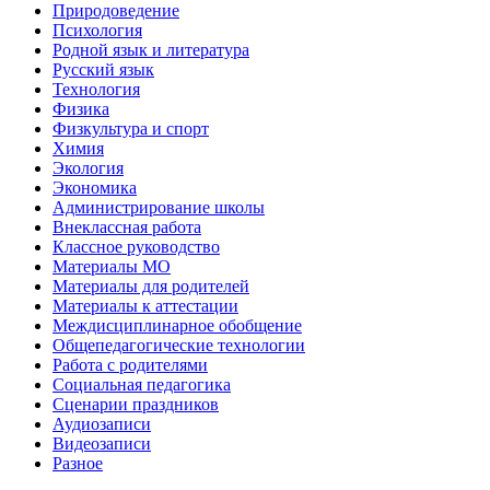
Природоведение
Психология
Родной язык и литература
Русский язык
Технология
Физика
Физкультура и спорт
Химия
Экология
Экономика
Администрирование школы
Внеклассная работа
Классное руководство
Материалы МО
Материалы для родителей
Материалы к аттестации
Междисциплинарное обобщение
Общепедагогические технологии
Работа с родителями
Социальная педагогика
Сценарии праздников
Аудиозаписи
Видеозаписи
Разное