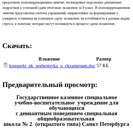
предложено психокоррекционное занятие, посвященное подготовке девиантных
подростков к успешной сдаче итоговых экзаменов за 9 класс. В психокоррекционном
занятии представлена система упражнений, направленных на
формирование у
учащихся установки на успешную сдачу экзаменов, на устойчивость к разным видам
стресса, к помехам, которые могут возникнуть в процессе сдачи экзаменов.
Скачать:
Вложение
Размер
57 КБ
konspekt_pk_podgotovka_u_ekzamenam.doc
Предварительный просмотр:
Государственное казенное специальное
учебно-воспитательное учреждение для
обучающихся
с девиантным поведением специальная
общеобразовательная
школа № 2 (открытого типа) Санкт Петербурга