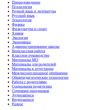
Природоведение
Психология
Родной язык и литература
Русский язык
Технология
Физика
Физкультура и спорт
Химия
Экология
Экономика
Администрирование школы
Внеклассная работа
Классное руководство
Материалы МО
Материалы для родителей
Материалы к аттестации
Междисциплинарное обобщение
Общепедагогические технологии
Работа с родителями
Социальная педагогика
Сценарии праздников
Аудиозаписи
Видеозаписи
Разное