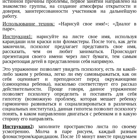
истинной причины проблемы, первое занятии направлено на
знакомство группы, на создание атмосферы открытости и
доверия, заинтересованности участников на дальнейшую
работу.
Использование техник:
«Нарисуй свое имя!»; «Диалог в
паре».
Инструкция1:
нарисуйте на листе свое имя, используя
карандаши или краски или фломастеры. После того, как дети
закончили, психолог предлагает представить свое имя,
рассказать, чем он любит заниматься. Происходит
презентация своего имени через лист бумаги, тем самым
раскрепощая детей в представлении себя напрямую.
Это упражнение позволяет увидеть психологу, есть ли какой-
либо зажим у ребенка, легко ли ему самовыражаться, как он
себя оценивает и преподносит перед окружающими
(самооценка ребенка), насколько соответствует его рассказ
действительности. Проще говоря, данное упражнение
позволяет психологу определить и поставить для себя
гипотезу (возможную проблему, которая мешает ребенку
гармонично развиваться и социализироваться в различных
социальных институтах), данная гипотеза позволит психологу
понять, в каком направлении двигаться с ребенком и в какую
сторону его направлять.
Инструкция2
:
заполните пространство листа по своему
усмотрению. Молча в паре рисуем, каждый разным
фломастером/карандашом. После 10 минут вместе придумаем