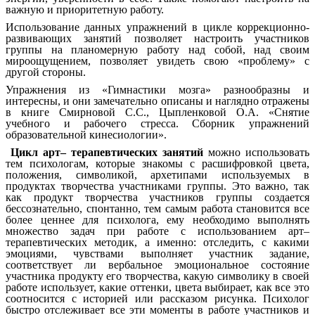
важную и приоритетную работу.
Использование данных упражнений в цикле коррекционно-
развивающих занятий позволяет настроить участников
группы на планомерную работу над собой, над своим
мироощущением, позволяет увидеть свою «проблему» с
другой стороны.
Упражнения из «Гимнастики мозга» разнообразны и
интересны, и они замечательно описаны и наглядно отражены
в книге Смирновой С.С., Цыпленковой О.А. «Снятие
учебного и рабочего стресса. Сборник упражнений
образовательной кинесиологии».
Цикл арт– терапевтических занятий
можно использовать
тем психологам, которые знакомы с расшифровкой цвета,
положения, символикой, архетипами используемых в
продуктах творчества участниками группы. Это важно, так
как продукт творчества участников группы создается
бессознательно, спонтанно, тем самым работа становится все
более ценнее для психолога, ему необходимо выполнять
множество задач при работе с использованием арт–
терапевтических методик, а именно: отследить, с какими
эмоциями, чувствами выполняет участник задание,
соответствует ли вербальное эмоциональное состояние
участника продукту его творчества, какую символику в своей
работе использует, какие оттенки, цвета выбирает, как все это
соотносится с историей или рассказом рисунка. Психолог
быстро отслеживает все эти моменты в работе участников и