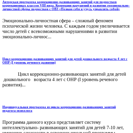
Авторская программа коррекционно-развивающих занятий для подростков
коррекционных классов VIII вида. Коррекция нарушений в развитии эмоционально-
личностной сферы подростков с ОВЗ «Познаю себя и учусь управлять собой»
Эмоционально-личностная сфера – сложный феномен
психической жизни человека. С каждым годом увеличивается
число детей с всевозможными нарушениями в развитии
эмоционально-личнос...
Цикл коррекционно-развивающих занятий для детей дошкольного возраста 4 лет с
ОНР (I уровень речевого развития)
Цикл коррекционно-развивающих занятий для детей
дошкольного возраста 4 лет с ОНР (I уровень речевого
развития)...
Индивидуальная программа из цикла коррекционно-развивающих занятий
педагога-психолога
Программа данного курса представляет систему
интеллектуально- развивающих занятий для детей 7-10 лет,
имеющих сложности в освоении школьной программы....