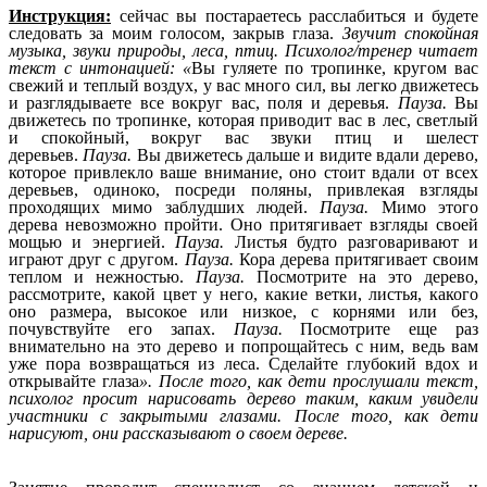
Инструкция:
сейчас вы постараетесь расслабиться и будете
следовать за моим голосом, закрыв глаза.
Звучит спокойная
музыка, звуки природы, леса, птиц. Психолог/тренер читает
текст с интонацией: «
Вы гуляете по тропинке, кругом вас
свежий и теплый воздух, у вас много сил, вы легко движетесь
и разглядываете все вокруг вас, поля и деревья.
Пауза.
Вы
движетесь по тропинке, которая приводит вас в лес, светлый
и спокойный, вокруг вас звуки птиц и шелест
деревьев.
Пауза.
Вы движетесь дальше и видите вдали дерево,
которое привлекло ваше внимание, оно стоит вдали от всех
деревьев, одиноко, посреди поляны, привлекая взгляды
проходящих мимо заблудших людей.
Пауза.
Мимо этого
дерева невозможно пройти. Оно притягивает взгляды своей
мощью и энергией.
Пауза.
Листья будто разговаривают и
играют друг с другом.
Пауза.
Кора дерева притягивает своим
теплом и нежностью.
Пауза.
Посмотрите на это дерево,
рассмотрите, какой цвет у него, какие ветки, листья, какого
оно размера, высокое или низкое, с корнями или без,
почувствуйте его запах.
Пауза.
Посмотрите еще раз
внимательно на это дерево и попрощайтесь с ним, ведь вам
уже пора возвращаться из леса. Сделайте глубокий вдох и
открывайте глаза
». После того, как дети прослушали текст,
психолог просит нарисовать дерево таким, каким увидели
участники с закрытыми глазами. После того, как дети
нарисуют, они рассказывают о своем дереве.