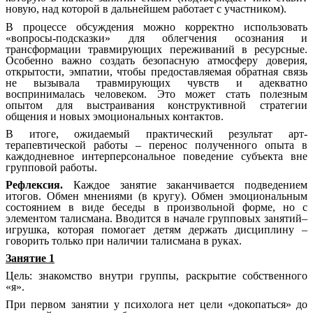
новую, над которой в дальнейшем работает с участником).
В процессе обсуждения можно корректно использовать
«вопросы-подсказки» для облегчения осознания и
трансформации травмирующих переживаний в ресурсные.
Особенно важно создать безопасную атмосферу доверия,
открытости, эмпатии, чтобы предоставляемая обратная связь
не вызывала травмирующих чувств и адекватно
воспринималась человеком. Это может стать полезным
опытом для выстраивания конструктивной стратегии
общения и новых эмоциональных контактов.
В итоге, ожидаемый практический результат арт-
терапевтической работы – перенос полученного опыта в
каждодневное интерперсональное поведение субъекта вне
групповой работы.
Рефлексия.
Каждое занятие заканчивается подведением
итогов. Обмен мнениями (в кругу). Обмен эмоциональным
состоянием в виде беседы в произвольной форме, но с
элементом талисмана. Вводится в начале групповых занятий–
игрушка, которая помогает детям держать дисциплину –
говорить только при наличии талисмана в руках.
Занятие 1
Цель: знакомство внутри группы, раскрытие собственного
«я».
При первом занятии у психолога нет цели «докопаться» до