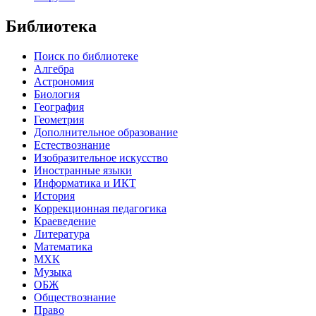
Библиотека
Поиск по библиотеке
Алгебра
Астрономия
Биология
География
Геометрия
Дополнительное образование
Естествознание
Изобразительное искусство
Иностранные языки
Информатика и ИКТ
История
Коррекционная педагогика
Краеведение
Литература
Математика
МХК
Музыка
ОБЖ
Обществознание
Право