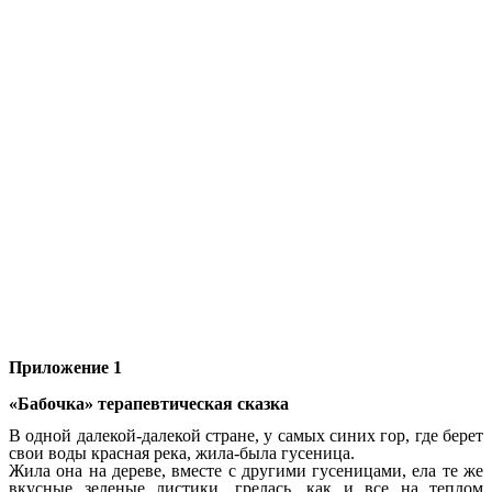
Приложение 1
«Бабочка» терапевтическая сказка
В одной далекой-далекой стране, у самых синих гор, где берет
свои воды красная река, жила-была гусеница.
Жила она на дереве, вместе с другими гусеницами, ела те же
вкусные зеленые листики, грелась, как и все на теплом