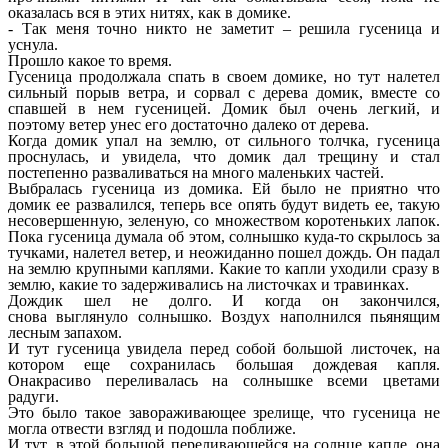
оказалась вся в этих нитях, как в домике.
- Так меня точно никто не заметит – решила гусеница и
уснула.
Прошло какое то время.
Гусеница продолжала спать в своем домике, но тут налетел
сильный порыв ветра, и сорвал с дерева домик, вместе со
спавшей в нем гусеницей. Домик был очень легкий, и
поэтому ветер унес его достаточно далеко от дерева.
Когда домик упал на землю, от сильного толчка, гусеница
проснулась, и увидела, что домик дал трещину и стал
постепенно разваливаться на много маленьких частей.
Выбралась гусеница из домика. Ей было не приятно что
домик ее развалился, теперь все опять будут видеть ее, такую
несовершенную, зеленую, со множеством коротеньких лапок.
Пока гусеница думала об этом, солнышко куда-то скрылось за
тучками, налетел ветер, и неожиданно пошел дождь. Он падал
на землю крупными каплями. Какие то капли уходили сразу в
землю, какие то задерживались на листочках и травинках.
Дождик шел не долго. И когда он закончился,
снова выглянуло солнышко. Воздух наполнился пьянящим
лесным запахом.
И тут гусеница увидела перед собой большой листочек, на
котором еще сохранилась большая дождевая капля.
Онакрасиво переливалась на солнышке всеми цветами
радуги.
Это было такое завораживающее зрелище, что гусеница не
могла отвести взгляд и подошла поближе.
И тут, в этой большой переливающейся на солнце капле, она