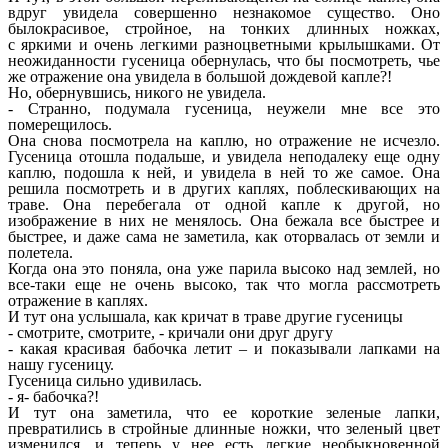
вдруг увидела совершенно незнакомое существо. Оно
былокрасивое, стройное, на тонких длинных ножках,
с яркими и очень легкими разноцветными крылышками. От
неожиданности гусеница обернулась, что бы посмотреть, чье
же отражение она увидела в большой дождевой капле?!
Но, обернувшись, никого не увидела.
- Странно, подумала гусеница, неужели мне все это
померещилось.
Она снова посмотрела на каплю, но отражение не исчезло.
Гусеница отошла подальше, и увидела неподалеку еще одну
каплю, подошла к ней, и увидела в ней то же самое. Она
решила посмотреть и в других каплях, поблескивающих на
траве. Она перебегала от одной капле к другой, но
изображение в них не менялось. Она бежала все быстрее и
быстрее, и даже сама не заметила, как оторвалась от земли и
полетела.
Когда она это поняла, она уже парила высоко над землей, но
все-таки еще не очень высоко, так что могла рассмотреть
отражение в каплях.
И тут она услышала, как кричат в траве другие гусеницы
- смотрите, смотрите, - кричали они друг другу
- какая красивая бабочка летит – и показывали лапками на
нашу гусеницу.
Гусеница сильно удивилась.
- я- бабочка?!
И тут она заметила, что ее короткие зеленые лапки,
превратились в стройные длинные ножки, что зеленый цвет
изменился, и теперь у нее есть легкие необыкновенной