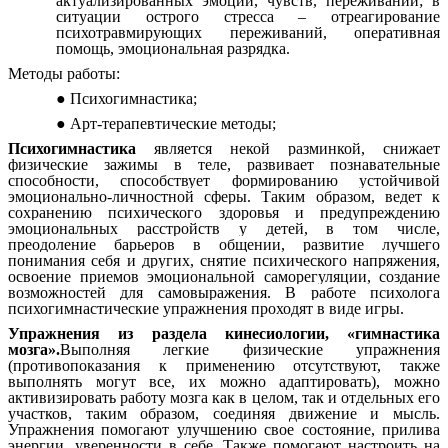
актуализированных эмоций, чувств, переживаний; в
ситуации острого стресса – отреагирование
психотравмирующих переживаний, оперативная
помощь, эмоциональная разрядка.
Методы работы:
Психогимнастика;
Арт-терапевтические методы;
Психогимнастика
является некой разминкой, снижает
физические зажимы в теле, развивает познавательные
способности, способствует формированию устойчивой
эмоционально-личностной сферы. Таким образом, ведет к
сохранению психического здоровья и предупреждению
эмоциональных расстройств у детей, в том числе,
преодоление барьеров в общении, развитие лучшего
понимания себя и других, снятие психического напряжения,
освоение приемов эмоциональной саморегуляции, создание
возможностей для самовыражения. В работе психолога
психогимнастические упражнения проходят в виде игры.
Упражнения из раздела кинесиологии, «гимнастика
мозга».
Выполняя легкие физические упражнения
(противопоказания к применению отсутствуют, также
выполнять могут все, их можно адаптировать), можно
активизировать работу мозга как в целом, так и отдельных его
участков, таким образом, соединяя движение и мысль.
Упражнения помогают улучшению свое состояние, прилива
энергии, уверенности в себе. Также помогают настроить на