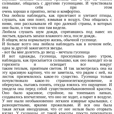
солнышке, общалась с другими гусеницами. И чувствовала
она себя при этом
очень хорошо и приятно, легко и комфортно.
Она любила наблюдать, как прилетают и улетают птицы,
слушать, как они поют, взмывая в воздух. Она общалась с
ними, они рассказывали ей про далекий страны, в которых
они были, о том что они там видели.
Любила слушать шум дождя, спрятавшись под навес их
листьев, вдыхать запахи влажного леса, после дождя..
В общем, вела нормальную жизнь, обычной гусенице.
И больше всего она любила наблюдать как в ночном небе,
одна за другой зажигаются звезды.
- вот бы мне долететь до звезд – мечтала гусеница
И вот однажды, гусеница, проснувшись рано утром,
наблюдала, как просыпается солнышко, как оно выходит из-за
горизонта и освещает все вокруг
таким теплым, приятным светом. И так засмотрелась она на
эту красивую картину, что не заметила, что рядом с ней, на
листок приземлилось какое-то существо. Гусеница только
почувствовало какое-то странноелегкоедуновение, и
обернулась, пытаясь понять, откуда взялось это ощущение. И
увидела она перед собой существонеобыкновенной красоты.
Оно было красивое, стройное, на тоненьких лапках,
создавалось впечатление, что оно не ходит, а парит в воздухе.
У нее ныли необыкновенно легкиеи изящные крылышки, с
разноцветными, яркими прожилками. И вся она была
такая легкая ивоздушная, что от нее нельзя было оторвать
взгляд. У гусеницы, от такой красоты, просто перехватило