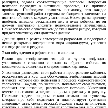
реагирует, задавая соответствующие вопросы. Вопросами
психолог подводит к истинной проблеме, т.е. причине
проблемы. Необходимо помнить психологу, что каждое
занятия групповой работы группы необходимо заканчивать на
позитивной ноте с каждым участником. Несмотря на причину
проблем, психолог раскапывает яму в душе ребенка, но он
должен аккуратно вложить положительные впечатления.
Психолог вместе с участником должен найти ресурс, который
придаст участнику сил двигаться дальше.
Данный цикл в рамках арт-терапии разработан и подобран с
целью раскрытия внутреннего мира индивидуума, усиления
его внутреннего ресурса.
Этап обсуждения и рефлексивного анализа
Важно для изображения эмоций и чувств побуждать
участников к созданию спонтанных образов, избегая, по
возможности, сюжетных и стереотипных картинок.
Участники размещают свои работы в пространстве кабинета,
рассаживаются в круг для обсуждения, вербализации эмоций
и чувств, которые они испытали в процессе художественного
творчества. Каждый, по желанию, показывает свой рисунок,
сообщает его название, рассказывает историю. Участники
вместе с психологом задают вопросы к рассказу и рисунку.
Психолог задает вопросы исключительно по существу,
которые про себя подмечает и диагностирует (учитывая
символику, цвет, сюжет, рассказ), исходит также из гипотезы,
которую в начале занятий ставит (подтверждает или ставит