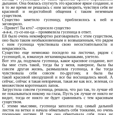
дыхание. Она боялась спугнуть это красивое яркое создание, и
в то же время не решалась с ним заговорить, чувствуя себя не
красивой и недостойной общения с таким неземным
существом.
Существо заметило гусеницу, приблизилось к ней и
заговорило.
- Привет! Ты кто? –спросило существо
-я-я-я.. гу-се-ни-ца – промямлила гусеница в ответ.
Ей было очень некомфортно разговаривать с этим существом,
оно было таким необыкновенным и возвышенным, что рядом
с ним гусеница чувствовала свою несостоятельности и
некрасивость.
Существо еще немножко посидело на листочке, рядом с
гусеницей, и, взмахнув легкимикрылышками, улетело.
Вот это да, подумала гусеница, какое красивое создание, вот
бы мне стать такой, тогда бы у меня, наверное, была бы
совсем другая жизнь, размышляла гусеница, я бы тогда
чувствовала себя совсем по-другому, я была бы
такой красивой ивоздушной и все бы восхищались мной. А
сейчас, сейчас я такая невзрачная, такая же как все, зеленая, со
множеством коротеньких лапок.
Загрустила совсем гусеница, решила, что раз так, то лучше ей
не показываться никому на глаза, Пусть уж лучше ее никто не
видит, тогда ее никто не будет сравнивать с тем красивым
существом.
С этими мыслями, гусеница заползла под самый дальний
листок на ветки и начала обматывать себя тонкими, но очень
прочными нитями. И так она обматывала себя, пока не