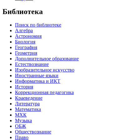
Библиотека
Поиск по библиотеке
Алгебра
Астрономия
Биология
География
Геометрия
Дополнительное образование
Естествознание
Изобразительное искусство
Иностранные языки
Информатика и ИКТ
История
Коррекционная педагогика
Краеведение
Литература
Математика
МХК
Музыка
ОБЖ
Обществознание
Право