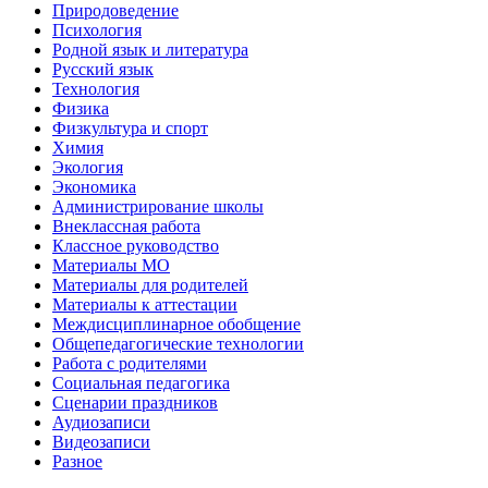
Природоведение
Психология
Родной язык и литература
Русский язык
Технология
Физика
Физкультура и спорт
Химия
Экология
Экономика
Администрирование школы
Внеклассная работа
Классное руководство
Материалы МО
Материалы для родителей
Материалы к аттестации
Междисциплинарное обобщение
Общепедагогические технологии
Работа с родителями
Социальная педагогика
Сценарии праздников
Аудиозаписи
Видеозаписи
Разное