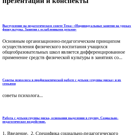
презентации и конспекты
Выступление на педагогическом совете Тема: «Индивидуальные занятия на уроках
физкультуры. Занятия с ослабленными детьми»
Основным организационно-педагогическим принципом
осуществления физического воспитания учащихся
общеобразовательных школ является дифференцированное
применение средств физической культуры в занятиях со...
Советы психолога в профилактической работе с детьми «группы риска» и их
семьями
советы психолога...
Работа с детьми группы риска, основания выделения в группу. Социально-
педагогическое воздействие.
1. Введение, 2. Специфика социально-педагогического