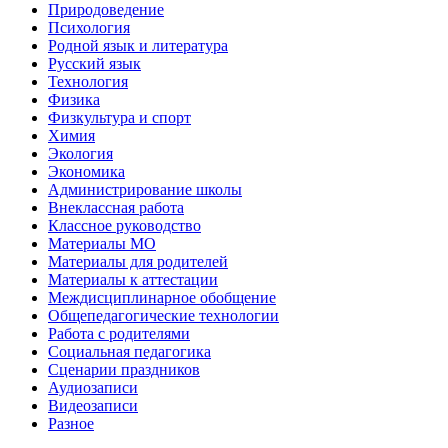
Природоведение
Психология
Родной язык и литература
Русский язык
Технология
Физика
Физкультура и спорт
Химия
Экология
Экономика
Администрирование школы
Внеклассная работа
Классное руководство
Материалы МО
Материалы для родителей
Материалы к аттестации
Междисциплинарное обобщение
Общепедагогические технологии
Работа с родителями
Социальная педагогика
Сценарии праздников
Аудиозаписи
Видеозаписи
Разное