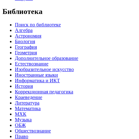
Библиотека
Поиск по библиотеке
Алгебра
Астрономия
Биология
География
Геометрия
Дополнительное образование
Естествознание
Изобразительное искусство
Иностранные языки
Информатика и ИКТ
История
Коррекционная педагогика
Краеведение
Литература
Математика
МХК
Музыка
ОБЖ
Обществознание
Право