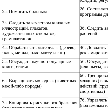
(следить, регу
2б. Составлят
2а. Помогать больным
программы дл
За. Следить за качеством книжных
иллюстраций, плакатов,
3б. Следить з
художественных открыток,
растений
грампластинок
4а. Обрабатывать материалы (дерево,
4б. Доводить 
ткань, металл, пластмассу и т.п.)
рекламировать
5а. Обсуждать научно-популярные
5б. Обсуждат
книги, статьи
(или пьесы, к
6б. Тренирова
6а. Выращивать молодняк (животных
младших) в в
какой-либо породы)
действий (тру
спортивных)
7б. Управлять
7а. Копировать рисунки, изображения
(подъемным и
(или настраивать музыкальные