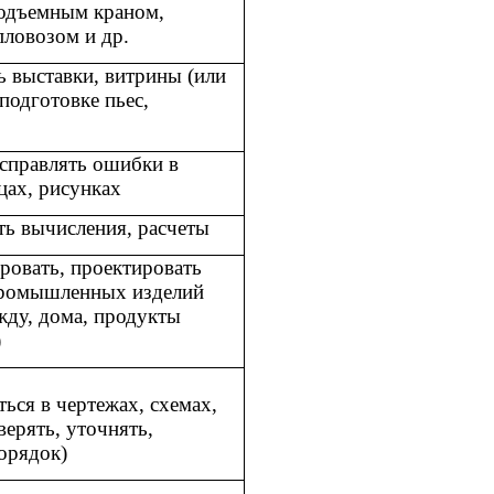
подъемным краном,
пловозом и др.
 выставки, витрины (или
 подготовке пьес,
исправлять ошибки в
ицах, рисунках
ть вычисления, расчеты
ровать, проектировать
ромышленных изделий
жду, дома, продукты
)
ься в чертежах, схемах,
верять, уточнять,
орядок)