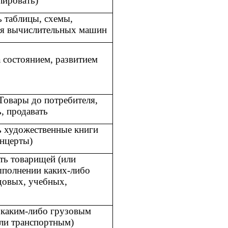
лировать)
ь таблицы, схемы,
я вычислительных машин
а состоянием, развитием
Товары до потребителя,
, продавать
ь художественные книги
онцерты)
ть товарищей (или
ыполнении каких-либо
довых, учебных,
 каким-либо грузовым
ли транспортным)