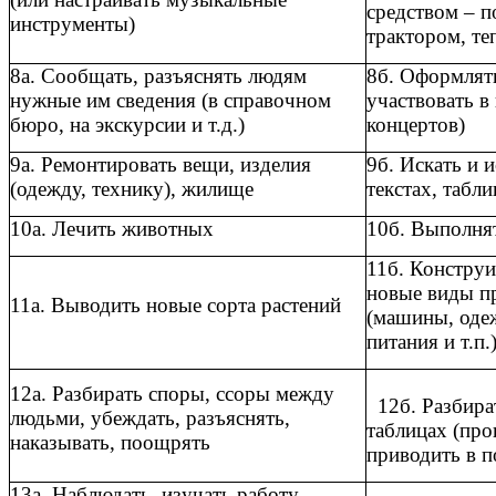
средством – 
инструменты)
трактором, те
8а. Сообщать, разъяснять людям
8б. Оформлять
нужные им сведения (в справочном
участвовать в
бюро, на экскурсии и т.д.)
концертов)
9а. Ремонтировать вещи, изделия
9б. Искать и 
(одежду, технику), жилище
текстах, табл
10а. Лечить животных
10б. Выполня
11б. Конструи
новые виды п
11а. Выводить новые сорта растений
(машины, оде
питания и т.п.
12а. Разбирать споры, ссоры между
12б. Разбират
людьми, убеждать, разъяснять,
таблицах (про
наказывать, поощрять
приводить в п
13а. Наблюдать, изучать работу