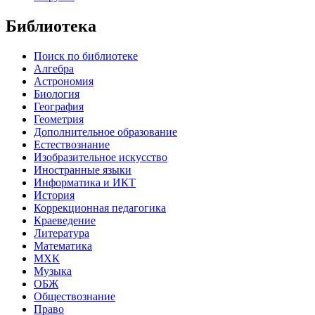
Библиотека
Поиск по библиотеке
Алгебра
Астрономия
Биология
География
Геометрия
Дополнительное образование
Естествознание
Изобразительное искусство
Иностранные языки
Информатика и ИКТ
История
Коррекционная педагогика
Краеведение
Литература
Математика
МХК
Музыка
ОБЖ
Обществознание
Право