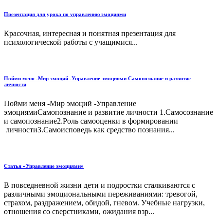
Презентация для урока по управлению эмоциями
Красочная, интересная и понятная презентация для
психологической работы с учащимися...
Пойми меня -Мир эмоций -Управление эмоциями Самопознание и развитие
личности
Пойми меня -Мир эмоций -Управление
эмоциямиСамопознание и развитие личности 1.Самосознание
и самопознание2.Роль самооценки в формировании
личности3.Самоисповедь как средство познания...
Статья «Управление эмоциями»
В повседневной жизни дети и подростки сталкиваются с
различными эмоциональными переживаниями: тревогой,
страхом, раздражением, обидой, гневом. Учебные нагрузки,
отношения со сверстниками, ожидания взр...