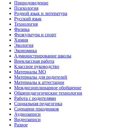
Природоведение
Психология
Родной язык и литература
Русский язык
Технология
Физика
Физкультура и спорт
Химия
Экология
Экономика
Администрирование школы
Внеклассная работа
Классное руководство
Материалы МО
Материалы для родителей
Материалы к аттестации
Междисциплинарное обобщение
Общепедагогические технологии
Работа с родителями
Социальная педагогика
Сценарии праздников
Аудиозаписи
Видеозаписи
Разное