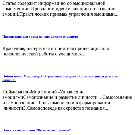
Статья содержит информацию об эмоциональной
компетенции.Признании,идентификации и осознании
эмоций.Практических приемах управления эмоциями....
Презентация для урока по управлению эмоциями
Красочная, интересная и понятная презентация для
психологической работы с учащимися...
Пойми меня -Мир эмоций -Управление эмоциями Самопознание и развитие
личности
Пойми меня -Мир эмоций -Управление
эмоциямиСамопознание и развитие личности 1.Самосознание
и самопознание2.Роль самооценки в формировании
личности3.Самоисповедь как средство познания...
Памятка по эмоциям "Весеннее настроение"