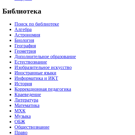
Библиотека
Поиск по библиотеке
Алгебра
Астрономия
Биология
География
Геометрия
Дополнительное образование
Естествознание
Изобразительное искусство
Иностранные языки
Информатика и ИКТ
История
Коррекционная педагогика
Краеведение
Литература
Математика
МХК
Музыка
ОБЖ
Обществознание
Право