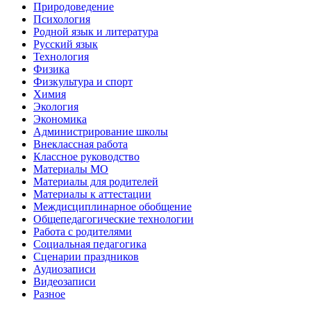
Природоведение
Психология
Родной язык и литература
Русский язык
Технология
Физика
Физкультура и спорт
Химия
Экология
Экономика
Администрирование школы
Внеклассная работа
Классное руководство
Материалы МО
Материалы для родителей
Материалы к аттестации
Междисциплинарное обобщение
Общепедагогические технологии
Работа с родителями
Социальная педагогика
Сценарии праздников
Аудиозаписи
Видеозаписи
Разное