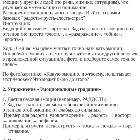
эмоции у других людей (по речи, мимике, ситуациям), что
улучшает коммуникацию и понимание.
Расширение эмоционального словаря: Выйти за рамки
базовых "радость-грусть-злость-страх".
Инструкция:
Ведущий показывает карточки. Задача – назвать эмоцию и её
оттенок (не просто «злость», а «раздражение», «обида»,
«ярость»)
Ход: «Сейчас мы будем учиться точно называть эмоции.
Попробуйте уловить то, что чувствуете вы или другой человек
в предложенной ситуации/на фото, и подберите самое точное
слово».
По фото/картинке: «Какую эмоцию, по-твоему, испытывает
этот человек? Что может было до этого?»
2. Упражнение «Эмоциональные градации»
1. Даётся базовая эмоция (например, РАДОСТЬ).
2. Задача – назвать как можно больше синонимов или
оттенков этой эмоции, от слабых до сильных.
Пример для радости: удовлетворение → радость → восторг
→ ликование → эйфория.
Пример для грусти: лёгкая грусть → тоска → печаль → горе
→ отчаяние.