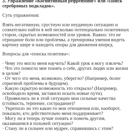
3. Упражнение «Когнитивный рефрейминг» или «Поиск
серебряных подкладок».
Суть упражнения:
Взять негативную, грустную или неудачную ситуацию и
сознательно найти в ней несколько потенциально позитивных
сторон, скрытых возможностей или уроков. Важно: это не
отрицание боли или проблемы, а тренировка умения видеть
картину шире и находить опоры для движения вперед.
Вопросы для «поиска позитива»:
· Чему это могло меня научить? Какой урок я могу извлечь?
· Что это помогло мне понять о себе, других людях или жизни
в целом?
· От чего это меня, возможно, уберегло? (Например, более
серьезной проблемы в будущем).
· Какую скрытую возможность это открыло? (Например,
освободило время, заставило искать новые пути).
· Проявились ли в этой ситуации мои сильные качества
(стойкость, терпение, сострадание)?
· Укрепило ли это какие-то мои отношения или, наоборот,
показало, кто действительно меня поддерживает?
· Могу ли я теперь лучше понять и помочь другим,
оказавшимся в похожей ситуации?
· Стану ли я сильнее или мудрее, справившись с этим?