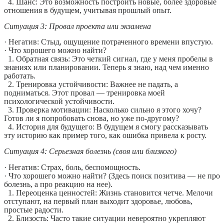
4. Шанс: Это возможность построить новые, более здоровые
отношения в будущем, учитывая прошлый опыт.
Ситуация 3: Провал проекта или экзамена
· Негатив: Стыд, ощущение потраченного времени впустую.
· Что хорошего можно найти?
1. Обратная связь: Это четкий сигнал, где у меня пробелы в
знаниях или планировании. Теперь я знаю, над чем именно
работать.
2. Тренировка устойчивости: Важнее не падать, а
подниматься. Этот провал — тренировка моей
психологической устойчивости.
3. Проверка мотивации: Насколько сильно я этого хочу?
Готов ли я попробовать снова, но уже по-другому?
4. История для будущего: В будущем я смогу рассказывать
эту историю как пример того, как ошибка привела к росту.
Ситуация 4: Серьезная болезнь (своя или близкого)
· Негатив: Страх, боль, беспомощность.
· Что хорошего можно найти? (Здесь поиск позитива — не про
болезнь, а про реакцию на нее).
1. Переоценка ценностей: Жизнь становится четче. Мелочи
отступают, на первый план выходит здоровье, любовь,
простые радости.
2. Близость: Часто такие ситуации невероятно укрепляют