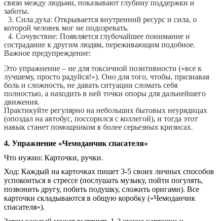
связи между людьми, показывают глубину поддержки и
заботы.
3. Сила духа: Открывается внутренний ресурс и сила, о
которой человек мог не подозревать.
4. Сочувствие: Появляется глубочайшее понимание и
сострадание к другим людям, переживающим подобное.
Важное предупреждение:
Это упражнение – не для токсичной позитивности («все к
лучшему, просто радуйся!»). Оно для того, чтобы, признавая
боль и сложность, не давать ситуации сломать себя
полностью, а находить в ней точки опоры для дальнейшего
движения.
Практикуйте регулярно на небольших бытовых неурядицах
(опоздал на автобус, поссорился с коллегой), и тогда этот
навык станет помощником в более серьезных кризисах.
4. Упражнение «Чемоданчик спасателя»
Что нужно: Карточки, ручки.
Ход: Каждый на карточках пишет 3-5 своих личных способов
успокоиться в стрессе (послушать музыку, пойти погулять,
позвонить другу, побить подушку, сложить оригами). Все
карточки складываются в общую коробку («Чемоданчик
спасателя»).