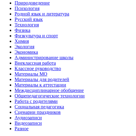
Природоведение
Психология
Родной язык и литература
Русский язык
Технология
Физика
Физкультура и спорт
Химия
Экология
Экономика
Администрирование школы
Внеклассная работа
Классное руководство
Материалы МО
Материалы для родителей
Материалы к аттестации
Междисциплинарное обобщение
Общепедагогические технологии
Работа с родителями
Социальная педагогика
Сценарии праздников
Аудиозаписи
Видеозаписи
Разное