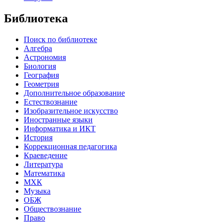
Библиотека
Поиск по библиотеке
Алгебра
Астрономия
Биология
География
Геометрия
Дополнительное образование
Естествознание
Изобразительное искусство
Иностранные языки
Информатика и ИКТ
История
Коррекционная педагогика
Краеведение
Литература
Математика
МХК
Музыка
ОБЖ
Обществознание
Право