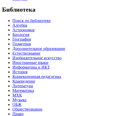
Библиотека
Поиск по библиотеке
Алгебра
Астрономия
Биология
География
Геометрия
Дополнительное образование
Естествознание
Изобразительное искусство
Иностранные языки
Информатика и ИКТ
История
Коррекционная педагогика
Краеведение
Литература
Математика
МХК
Музыка
ОБЖ
Обществознание
Право