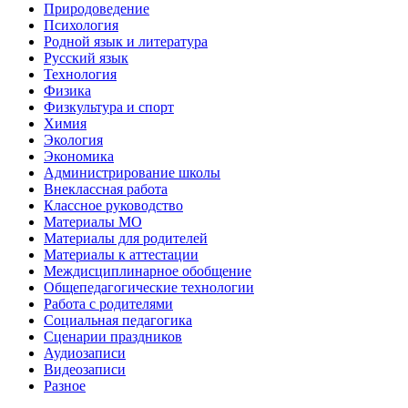
Природоведение
Психология
Родной язык и литература
Русский язык
Технология
Физика
Физкультура и спорт
Химия
Экология
Экономика
Администрирование школы
Внеклассная работа
Классное руководство
Материалы МО
Материалы для родителей
Материалы к аттестации
Междисциплинарное обобщение
Общепедагогические технологии
Работа с родителями
Социальная педагогика
Сценарии праздников
Аудиозаписи
Видеозаписи
Разное