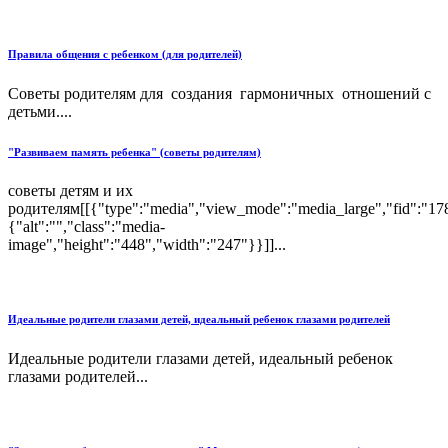
Правила общения с ребенком (для родителей)
Советы родителям для создания гармоничных отношений с
детьми....
"Развиваем память ребенка" (советы родителям)
советы детям и их
родителям[[{"type":"media","view_mode":"media_large","fid":"1784
{"alt":"","class":"media-
image","height":"448","width":"247"}}]]...
Идеальные родители глазами детей, идеальный ребенок глазами родителей
Идеальные родители глазами детей, идеальный ребенок
глазами родителей...