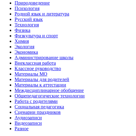
Природоведение
Психология
Родной язык и литература
Русский язык
Технология
Физика
Физкультура и спорт
Химия
Экология
Экономика
Администрирование школы
Внеклассная работа
Классное руководство
Материалы МО
Материалы для родителей
Материалы к аттестации
Междисциплинарное обобщение
Общепедагогические технологии
Работа с родителями
Социальная педагогика
Сценарии праздников
Аудиозаписи
Видеозаписи
Разное