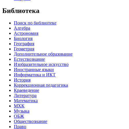
Библиотека
Поиск по библиотеке
Алгебра
Астрономия
Биология
География
Геометрия
Дополнительное образование
Естествознание
Изобразительное искусство
Иностранные языки
Информатика и ИКТ
История
Коррекционная педагогика
Краеведение
Литература
Математика
МХК
Музыка
ОБЖ
Обществознание
Право