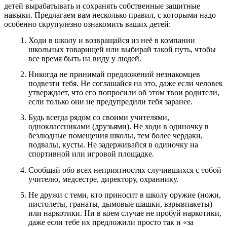
детей вырабатывать и сохранять собственные защитные
навыки. Предлагаем вам несколько правил, с которыми надо
особенно скрупулезно ознакомить ваших детей:
Ходи в школу и возвращайся из неё в компании
школьных товарищей или выбирай такой путь, чтобы
все время быть на виду у людей.
Никогда не принимай предложений незнакомцев
подвезти тебя. Не соглашайся на это, даже если человек
утверждает, что его попросили об этом твои родители,
если только они не предупредили тебя заранее.
Будь всегда рядом со своими учителями,
одноклассниками (друзьями). Не ходи в одиночку в
безлюдные помещения школы, тем более чердаки,
подвалы, кусты. Не задерживайся в одиночку на
спортивной или игровой площадке.
Сообщай обо всех неприятностях случившихся с тобой
учителю, медсестре, директору, охраннику.
Не дружи с теми, кто приносит в школу оружие (ножи,
пистолеты, гранаты, дымовые шашки, взрывпакеты)
или наркотики. Ни в коем случае не пробуй наркотики,
даже если тебе их предложили просто так и «за