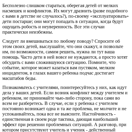
Бесполезно слишком стараться, оберегая детей от мелких
насмешек и конфликтов. Их могут дразнить (разве подобного
с вами в детстве не случалось?), по-своему «эксплуатировать»
дети постарше; они могут попадать в ситуации, когда будут
ощущать робость и неуверенность. Все эти случаи
практически неизбежны.
Следует ли вмешиваться по любому поводу? Спросите об
этом своих детей, выслушайте, что они скажут, и позвольте
им, по возможности, самим решить, нужна ли тут ваша
помощь. Часто дети в ней вовсе не нуждаются, а просто хотят
обсудить с вами сложившуюся ситуацию. Помните, что
событие, которое может казаться вам пустяком, мелким
инцидентом, в глазах вашего ребенка подчас достигает
масштабов беды.
Познакомьтесь с учителями, поинтересуйтесь у них, как идут
дела у ваших детей. Если возник конфликт между учителем и
ребенком, не принимайте чью-либо сторону, пока сами во
всем не разберетесь. В случае, если у ребенка с учителем
постоянно возникает одна и та же проблема, не молчите и не
успокаивайтесь, пока все не выясните. Настойчивость -
единственная в своем роде тактика, дающая наибольший
эффект при решении проблемных ситуаций. А разговор, при
котором присутствуют учитель и ученик - действенный