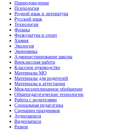
Природоведение
Психология
Родной язык и литература
Русский язык
Технология
Физика
Физкультура и спорт
Химия
Экология
Экономика
Администрирование школы
Внеклассная работа
Классное руководство
Материалы МО
Материалы для родителей
Материалы к аттестации
Междисциплинарное обобщение
Общепедагогические технологии
Работа с родителями
Социальная педагогика
Сценарии праздников
Аудиозаписи
Видеозаписи
Разное