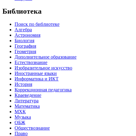
Библиотека
Поиск по библиотеке
Алгебра
Астрономия
Биология
География
Геометрия
Дополнительное образование
Естествознание
Изобразительное искусство
Иностранные языки
Информатика и ИКТ
История
Коррекционная педагогика
Краеведение
Литература
Математика
МХК
Музыка
ОБЖ
Обществознание
Право