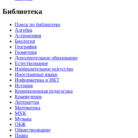
Библиотека
Поиск по библиотеке
Алгебра
Астрономия
Биология
География
Геометрия
Дополнительное образование
Естествознание
Изобразительное искусство
Иностранные языки
Информатика и ИКТ
История
Коррекционная педагогика
Краеведение
Литература
Математика
МХК
Музыка
ОБЖ
Обществознание
Право