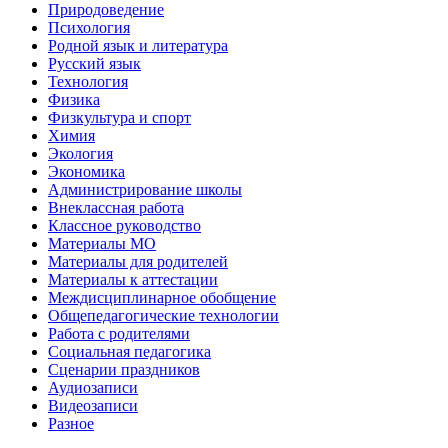
Природоведение
Психология
Родной язык и литература
Русский язык
Технология
Физика
Физкультура и спорт
Химия
Экология
Экономика
Администрирование школы
Внеклассная работа
Классное руководство
Материалы МО
Материалы для родителей
Материалы к аттестации
Междисциплинарное обобщение
Общепедагогические технологии
Работа с родителями
Социальная педагогика
Сценарии праздников
Аудиозаписи
Видеозаписи
Разное