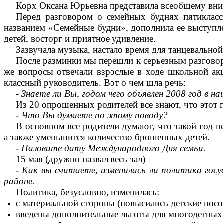
Корх Оксана Юрьевна представила всеобщему вни
Перед разговором о семейных буднях пятикласс
названием «Семейные будни», дополнила ее выступле
детей, восторг и приятное удивление.
Зазвучала музыка, настало время для танцевальной
После разминки мы перешли к серьезным разговора
же вопросы отвечали взрослые в ходе школьной акц
классный руководитель. Вот о чем шла речь:
-
Знаете ли Вы, годом чего объявлен 2008 год в н
Из 20 опрошенных родителей все знают, что этот 
- Что Вы думаете по этому поводу?
В основном все родители думают, что такой год 
а также уменьшится количество брошенных детей.
- Назовите дату Международного Дня семьи.
15 мая (дружно назвал весь зал)
- Как вы считаете, изменилась ли политика гос
районе.
Политика, безусловно, изменилась:
с материальной стороны (повысились детские посо
введены дополнительные льготы для многодетных 