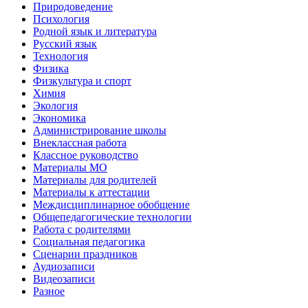
Природоведение
Психология
Родной язык и литература
Русский язык
Технология
Физика
Физкультура и спорт
Химия
Экология
Экономика
Администрирование школы
Внеклассная работа
Классное руководство
Материалы МО
Материалы для родителей
Материалы к аттестации
Междисциплинарное обобщение
Общепедагогические технологии
Работа с родителями
Социальная педагогика
Сценарии праздников
Аудиозаписи
Видеозаписи
Разное