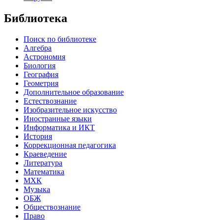
Библиотека
Поиск по библиотеке
Алгебра
Астрономия
Биология
География
Геометрия
Дополнительное образование
Естествознание
Изобразительное искусство
Иностранные языки
Информатика и ИКТ
История
Коррекционная педагогика
Краеведение
Литература
Математика
МХК
Музыка
ОБЖ
Обществознание
Право