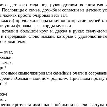
ого детского сада под руководством воспитателя
 Пословицы о семье, дружбе и согласии из детских у
 ложках просто очаровал весь зал.
класса) продолжили праздничное открытие песней о 
аглушил финальные аккорды музыки.
е встали в большой круг и, держа в руках свечу-дом
 и передавали слово мамам, которые с удовольствие
и скромничая.
– очаг,
 семьи.
 зачах,
ри!
 огоньки символизировали семейные очаги и согревали
орение «Семья – мой дом родной». Призывом прозвуча
тье!
.
роже
мле…
го» с результатами школьной акции начали выступать