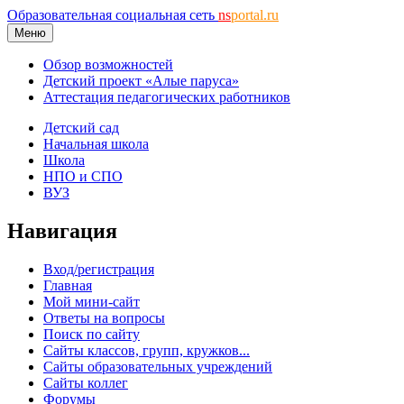
Образовательная социальная сеть
ns
portal.ru
Меню
Обзор возможностей
Детский проект «Алые паруса»
Аттестация педагогических работников
Детский сад
Начальная школа
Школа
НПО и СПО
ВУЗ
Навигация
Вход/регистрация
Главная
Мой мини-сайт
Ответы на вопросы
Поиск по сайту
Сайты классов, групп, кружков...
Сайты образовательных учреждений
Сайты коллег
Форумы