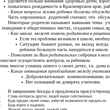
уделяется больше внимания здоровью детей, взрос
повысилась рождаемость в Красноярском крае, рай
- Какие вопросы жизни ребенка должны обсужда
Часть опрошенных родителей считают, что обсуж
Некоторые родители называют важными темы: уч
поведение в общественных местах, создание семьи, 
- Как школа может помочь родителям в решении 
Если эта проблема возникла в школе, необх
Ситуации бывают разные, но выход всегда 
ребенок большую часть находиться в школе.
- Помогают ли Вам родительские собрания в вос
омогают осуществлять контроль за ребенком.
чень многое узнаешь нового о своих детях, т.к. дома 
- Какие отношения преобладают между учителя
Доброжелательные: взаимопонимание, в
Нет оснований не доверять учителям.
В завершение беседы я предложила присутствующи
Ставь интересы других людей выше собственных.
Будь предан своей семье, избегай возможности предать ее.
Будь верен и надежен.
Уважай других людей, уважай себя.