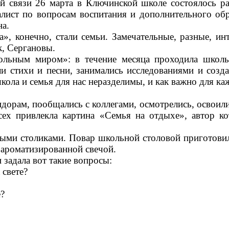
й связи 26 марта в Ключинской школе состоялось ра
алист по вопросам воспитания и дополнительного о
на.
, конечно, стали семьи. Замечательные, разные, инт
, Сергановы.
ольным миром»: в течение месяца проходила школ
ли стихи и песни, занимались исследованиями и соз
кола и семья для нас неразделимы, и как важно для каж
орам, пообщались с коллегами, осмотрелись, освоилис
сех привлекла картина «Семья на отдыхе», автор к
тыми столиками. Повар школьной столовой приготовил
 ароматизированной свечой.
 задала вот такие вопросы:
ете?
е?