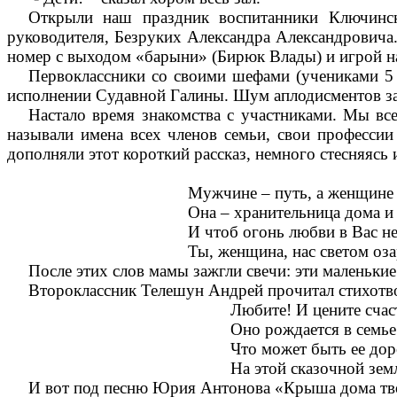
Открыли наш праздник воспитанники Ключинск
руководителя, Безруких Александра Александровича.
номер с выходом «барыни» (Бирюк Влады) и игрой на
Первоклассники со своими шефами (учениками 5 
исполнении Судавной Галины. Шум аплодисментов з
Настало время знакомства с участниками. Мы вс
называли имена всех членов семьи, свои профессии
дополняли этот короткий рассказ, немного стесняясь 
Мужчине – путь, а женщине 
Она – хранительница дома и
И чтоб огонь любви в Вас не
Ты, женщина, нас светом оза
После этих слов мамы зажгли свечи: эти маленькие
Второклассник Телешун Андрей прочитал стихотв
Любите! И цените счас
Оно рождается в семье
Что может быть ее до
На этой сказочной зе
И вот под песню Юрия Антонова «Крыша дома твое