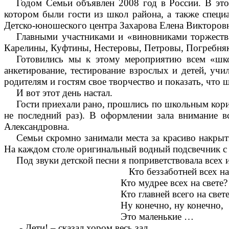
Годом Семьи объявлен 2008 год в России. В это
котором были гости из школ района, а также специ
Детско-юношеского центра Захарова Елена Викторов
Главными участниками и «виновниками торжества»
Карелины, Куфтины, Нестеровы, Петровы, Погребняк
Готовились мы к этому мероприятию всем «шк
анкетирование, тестирование взрослых и детей, учи
родителям и гостям свое творчество и показать, что ш
И вот этот день настал.
Гости приехали рано, прошлись по школьным корид
не последний раз). В оформлении зала внимание в
Александровна.
Семьи скромно занимали места за красиво накры
На каждом столе оригинальный водный подсвечник с
Под звуки детской песни я поприветствовала всех и
Кто беззаботней всех на св
Кто мудрее всех на свете?
Кто главней всего на свет
Ну конечно, ну конечно,
Это маленькие …
- Дети! – сказал хором весь зал.