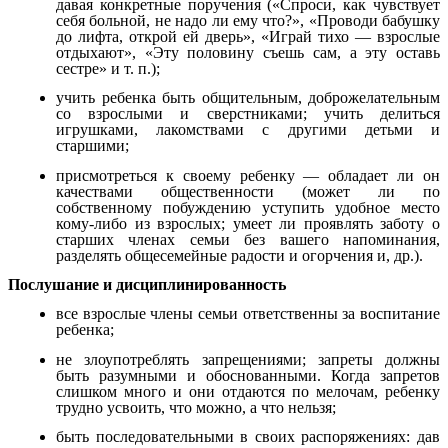
давая конкретные поручения («Спроси, как чувствует
себя больной, не надо ли ему что?», «Проводи бабушку
до лифта, открой ей дверь», «Играй тихо — взрослые
отдыхают», «Эту половину съешь сам, а эту оставь
сестре» и т. п.);
учить ребенка быть общительным, доброжелательным
со взрослыми и сверстниками; учить делиться
игрушками, лакомствами с другими детьми и
старшими;
присмотреться к своему ребенку — обладает ли он
качествами общественности (может ли по
собственному побуждению уступить удобное место
кому-либо из взрослых; умеет ли проявлять заботу о
старших членах семьи без вашего напоминания,
разделять общесемейные радости и огорчения и, др.).
Послушание и дисциплинированность
все взрослые члены семьи ответственны за воспитание
ребенка;
не злоупотреблять запрещениями; запреты должны
быть разумными и обоснованными. Когда запретов
слишком много и они отдаются по мелочам, ребенку
трудно усвоить, что можно, а что нельзя;
быть последовательными в своих распоряжениях: дав