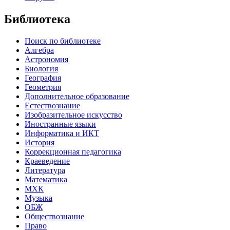
Библиотека
Поиск по библиотеке
Алгебра
Астрономия
Биология
География
Геометрия
Дополнительное образование
Естествознание
Изобразительное искусство
Иностранные языки
Информатика и ИКТ
История
Коррекционная педагогика
Краеведение
Литература
Математика
МХК
Музыка
ОБЖ
Обществознание
Право