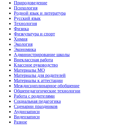
Природоведение
Психология
Родной язык и литература
Русский язык
Технология
Физика
Физкультура и спорт
Химия
Экология
Экономика
Администрирование школы
Внеклассная работа
Классное руководство
Материалы МО
Материалы для родителей
Материалы к аттестации
Междисциплинарное обобщение
Общепедагогические технологии
Работа с родителями
Социальная педагогика
Сценарии праздников
Аудиозаписи
Видеозаписи
Разное