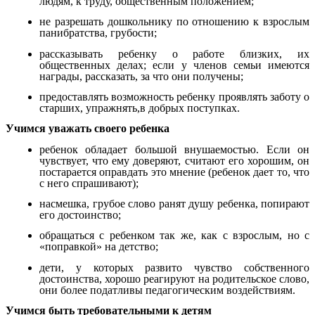
людям, к труду, общественным положением;
не разрешать дошкольнику по отношению к взрослым
панибратства, грубости;
рассказывать ребенку о работе близких, их
общественных делах; если у членов семьи имеются
награды, рассказать, за что они получены;
предоставлять возможность ребенку проявлять заботу о
старших, упражнять,в добрых поступках.
Учимся уважать своего ребенка
ребенок обладает большой внушаемостью. Если он
чувствует, что ему доверяют, считают его хорошим, он
постарается оправдать это мнение (ребенок дает то, что
с него спрашивают);
насмешка, грубое слово ранят душу ребенка, попирают
его достоинство;
обращаться с ребенком так же, как с взрослым, но с
«поправкой» на детство;
дети, у которых развито чувство собственного
достоинства, хорошо реагируют на родительское слово,
они более податливы педагогическим воздействиям.
Учимся быть требовательными к детям