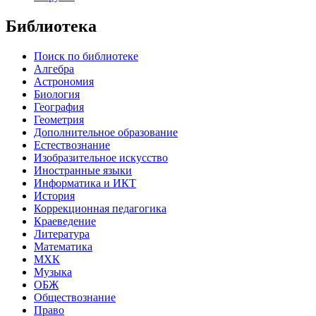
Библиотека
Поиск по библиотеке
Алгебра
Астрономия
Биология
География
Геометрия
Дополнительное образование
Естествознание
Изобразительное искусство
Иностранные языки
Информатика и ИКТ
История
Коррекционная педагогика
Краеведение
Литература
Математика
МХК
Музыка
ОБЖ
Обществознание
Право