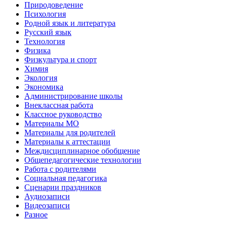
Природоведение
Психология
Родной язык и литература
Русский язык
Технология
Физика
Физкультура и спорт
Химия
Экология
Экономика
Администрирование школы
Внеклассная работа
Классное руководство
Материалы МО
Материалы для родителей
Материалы к аттестации
Междисциплинарное обобщение
Общепедагогические технологии
Работа с родителями
Социальная педагогика
Сценарии праздников
Аудиозаписи
Видеозаписи
Разное