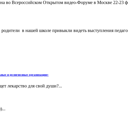
она во Всероссийском Открытом видео-Форуме в Москве 22-23 ф
 родители в нашей школе привыкли видеть выступления педагого
ные и религиозные организации»
ет лекарство для свой души?...
...