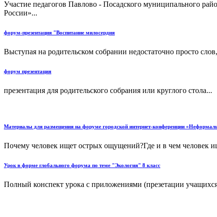
Участие педагогов Павлово - Посадского муниципального рай
России»...
форум-презентация "Воспитание милосердия
Выступая на родительском собрании недостаточно просто слов,
форум презентация
презентация для родительского собрания или круглого стола...
Материалы для размещения на форуме городской интернет-конференции «Неформаль
Почему человек ищет острых ощущений?Где и в чем человек ищ
Урок в форме глобального форума по теме "Экология" 8 класс
Полный конспект урока с приложениями (презетации учащихся)