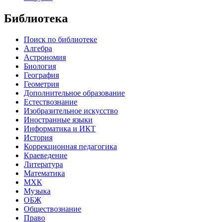
Библиотека
Поиск по библиотеке
Алгебра
Астрономия
Биология
География
Геометрия
Дополнительное образование
Естествознание
Изобразительное искусство
Иностранные языки
Информатика и ИКТ
История
Коррекционная педагогика
Краеведение
Литература
Математика
МХК
Музыка
ОБЖ
Обществознание
Право