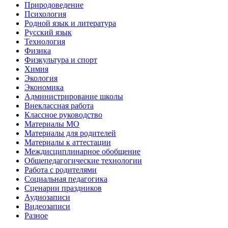
Природоведение
Психология
Родной язык и литература
Русский язык
Технология
Физика
Физкультура и спорт
Химия
Экология
Экономика
Администрирование школы
Внеклассная работа
Классное руководство
Материалы МО
Материалы для родителей
Материалы к аттестации
Междисциплинарное обобщение
Общепедагогические технологии
Работа с родителями
Социальная педагогика
Сценарии праздников
Аудиозаписи
Видеозаписи
Разное