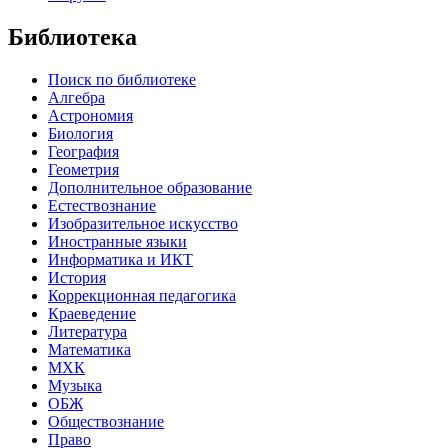
Библиотека
Поиск по библиотеке
Алгебра
Астрономия
Биология
География
Геометрия
Дополнительное образование
Естествознание
Изобразительное искусство
Иностранные языки
Информатика и ИКТ
История
Коррекционная педагогика
Краеведение
Литература
Математика
МХК
Музыка
ОБЖ
Обществознание
Право