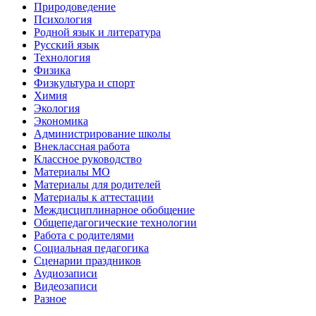
Природоведение
Психология
Родной язык и литература
Русский язык
Технология
Физика
Физкультура и спорт
Химия
Экология
Экономика
Администрирование школы
Внеклассная работа
Классное руководство
Материалы МО
Материалы для родителей
Материалы к аттестации
Междисциплинарное обобщение
Общепедагогические технологии
Работа с родителями
Социальная педагогика
Сценарии праздников
Аудиозаписи
Видеозаписи
Разное