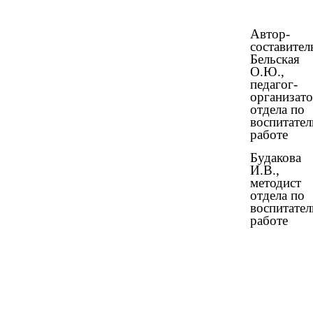
Автор-
составител
Бельская
О.Ю.,
педагог-
организат
отдела по
воспитате
работе
Будакова
И.В.,
методист
отдела по
воспитате
работе