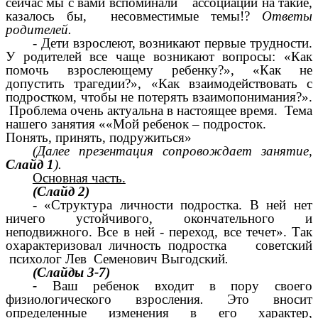
сейчас мы с вами вспоминали ассоциации на такие,
казалось бы, несовместимые темы!?
Ответы
родителей.
- Дети взрослеют, возникают первые трудности.
У родителей все чаще возникают вопросы: «Как
помочь взрослеющему ребенку?», «Как не
допустить трагедии?», «Как взаимодействовать с
подростком, чтобы не потерять взаимопонимания?».
Проблема очень актуальна в настоящее время. Тема
нашего занятия ««Мой ребенок – подросток.
Понять, принять, подружиться»
(Далее презентация сопровождает занятие,
Слайд 1
).
Основная часть.
(Слайд 2)
-
«Структура личности подростка. В ней нет
ничего устойчивого, окончательного и
неподвижного. Все в ней - переход, все течет». Так
охарактеризовал личность подростка советский
психолог Лев Семенович Выгодский
.
(Слайды 3-7)
-
Ваш ребенок входит в пору своего
физиологического взросления
.
Это вносит
определенные изменения в его характер,