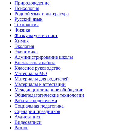
Природоведение
Психология
Родной язык и литература
Русский язык
Технология
Физика
Физкультура и спорт
Химия
Экология
Экономика
Администрирование школы
Внеклассная работа
Классное руководство
Материалы МО
Материалы для родителей
Материалы к аттестации
Междисциплинарное обобщение
Общепедагогические технологии
Работа с родителями
Социальная педагогика
Сценарии праздников
Аудиозаписи
Видеозаписи
Разное