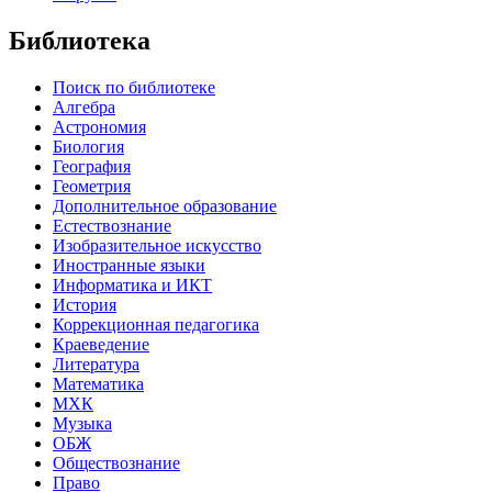
Библиотека
Поиск по библиотеке
Алгебра
Астрономия
Биология
География
Геометрия
Дополнительное образование
Естествознание
Изобразительное искусство
Иностранные языки
Информатика и ИКТ
История
Коррекционная педагогика
Краеведение
Литература
Математика
МХК
Музыка
ОБЖ
Обществознание
Право