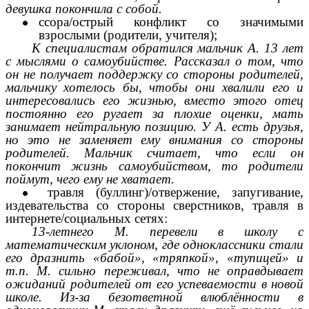
девушка покончила с собой.
ссора/острый конфликт со значимыми
взрослыми (родители, учителя);
К специалистам обратился мальчик А. 13 лет
с мыслями о самоубийстве. Рассказал о том, что
он не получает поддержку со стороны родителей,
мальчику хотелось бы, чтобы они хвалили его и
интересовались его жизнью, вместо этого отец
постоянно его ругает за плохие оценки, мать
занимает нейтральную позицию. У А. есть друзья,
но это не заменяет ему внимания со стороны
родителей. Мальчик считает, что если он
покончит жизнь самоубийством, то родители
поймут, чего ему не хватает.
травля (буллинг)/отвержение, запугивание,
издевательства со стороны сверстников, травля в
интернете/социальных сетях:
13-летнего М. перевели в школу с
математическим уклоном, где одноклассники стали
его дразнить «бабой», «тряпкой», «тупицей» и
т.п. М. сильно переживал, что не оправдывает
ожиданий родителей от его успеваемости в новой
школе. Из-за безответной влюблённости в