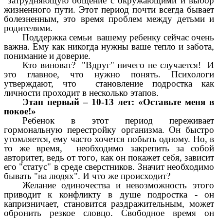
затрудняющую общение с окружающими и выбор
жизненного пути. Этот период почти всегда бывает
болезненным, это время проблем между детьми и
родителями.
Поддержка семьи вашему ребенку сейчас очень
важна. Ему как никогда нужны ваше тепло и забота,
понимание и доверие.
Кто виноват? "Вдруг" ничего не случается! И
это главное, что нужно понять. Психологи
утверждают, что становление подростка как
личности проходит в несколько этапов.
Этап первый – 10-13 лет: «Оставьте меня в
покое!»
Ребенок в этот период переживает
гормональную перестройку организма. Он быстро
утомляется, ему часто хочется побыть одному. Но, в
то же время, необходимо закрепить за собой
авторитет, ведь от того, как он покажет себя, зависит
его "статус" в среде сверстников. Значит необходимо
бывать "на людях". И что же происходит?
Желание одиночества и невозможность этого
приводит к конфликту в душе подростка - он
капризничает, становится раздражительным, может
обронить резкое словцо. Свободное время он