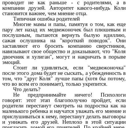
проводит не как раньше - с родителями, а в
компании друзей. Авторитет какого-нибудь Коли
становится важнее, чем мнение отца.
Типичная ошибка родителей
Многие мамы и папы, памятуя о том, как еще
пару лет назад их медвежоночек был плюшевым и
послушным, пытаются вернуть былую идиллию,
сажая ослушника на "короткий поводок". Они
заставляют его бросить компанию сверстников,
навязывают свое общество и доказывают, что "Коля
двоечник и хулиган", могут и накричать в порыве
эмоций.
Стоит ли удивляться, если "медвежоночка"
после этого дома будет не сыскать, а убежденность в
том, что "друг Коля" лучше папы (хотя бы потому,
что во всем его понимает), только укрепится.
Что делать?
Не предпринимайте ничего! Психологи
говорят: этот этап благополучно пройдет, если
родители перестанут смотреть на подростка как на
маленького ребенка и научатся уважать его мнение и
прислушиваться к нему, перестанут делать выговоры
и унижать его друзей. Неплохо в этой ситуации
пригласить домой его приятелей. По крайней мере,