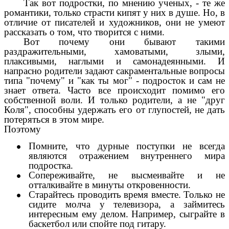
Так вот подростки, по мнению ученых, - те же
романтики, только страсти кипят у них в душе. Но, в
отличие от писателей и художников, они не умеют
рассказать о том, что творится с ними.
Вот почему они бывают такими
раздражительными, хамоватыми, злыми,
плаксивыми, наглыми и самонадеянными. И
напрасно родители задают сакраментальные вопросы
типа "почему" и "как ты мог" - подросток и сам не
знает ответа. Часто все происходит помимо его
собственной воли. И только родители, а не "друг
Коля", способны удержать его от глупостей, не дать
потеряться в этом мире.
Поэтому
Помните, что дурные поступки не всегда
являются отражением внутреннего мира
подростка.
Сопереживайте, не высмеивайте и не
отталкивайте в минуты откровенности.
Старайтесь проводить время вместе. Только не
сидите молча у телевизора, а займитесь
интересным ему делом. Например, сыграйте в
баскетбол или спойте под гитару.