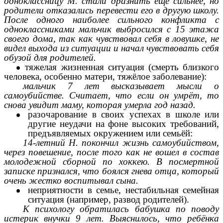
одноклассницу М. стали дразнить ещё сильнее, но
родители отказались перевести его в другую школу.
После одного наиболее сильного конфликта с
одноклассниками мальчик выбросился с 15 этажа
своего дома, так как чувствовал себя в ловушке, не
видел выхода из ситуации и начал чувствовать себя
обузой для родителей.
тяжелая жизненная ситуация (смерть близкого
человека, особенно матери, тяжёлое заболевание):
мальчик 7 лет высказывает мысли о
самоубийстве. Считает, что если он умрёт, то
снова увидит маму, которая умерла год назад.
разочарование в своих успехах в школе или
другие неудачи на фоне высоких требований,
предъявляемых окружением или семьёй:
14-летний Н. покончил жизнь самоубийством,
через повешение, после того как не вошел в состав
молодежной сборной по хоккею. В посмертной
записке признался, что боялся гнева отца, который
очень жестко воспитывал сына.
неприятности в семье, нестабильная семейная
ситуация (например, развод родителей).
К психологу обратилась бабушка по поводу
истерик внучки 9 лет. Выяснилось, что ребёнка