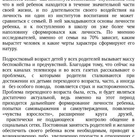
что в ней ребенок находится в течение значительной части
своей жизни, и по длительности своего воздействия на
личность ни один из институтов воспитания не может
сравниться с семьей. В ней закладываются основы личности
ребенка, и к поступлению в школу он уже более чем
наполовину сформировался как личность. По мнению
исследователей, именно от семьи на 70% зависит, каким
вырастет человек и какие черты характера сформируют его
натуру.
Подростковый возраст детей у всех родителей вызывает массу
беспокойства и предчувствий. Благодаря тому, что сейчас на
всех каналах телевизора и во всех газетах рассказывают о
проблемах, с которыми родители сталкиваются при
достижении их детьми переходного возраста, часто, а иногда
и без особого повода, появляется страх и настороженность.
Проблема переходного возраста была, есть, и будет являться
достаточно актуальной, ведь именно на этот период
приходится дальнейшее формирование личности ребенка,
попытки самовыражения и самоутверждения, появление
«чувства взрослости», расширение круга друзей,
практически не поддающееся контролю общение в
социальных сетях. Постоянная занятость родителей и желание
обеспечить своего ребенка всем необходимым, приводят к
возникновению либо увеличению пропасти в отношениях с