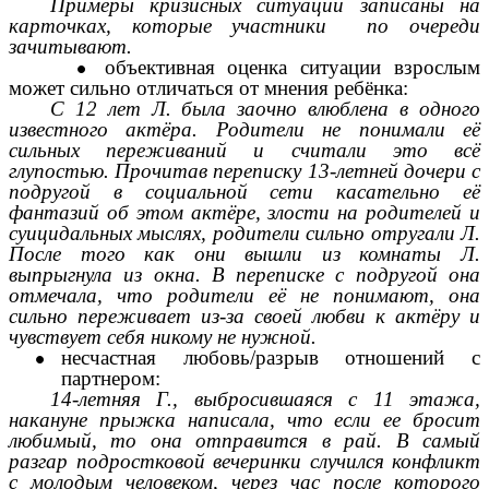
Примеры кризисных ситуаций записаны на
карточках, которые участники по очереди
зачитывают.
объективная оценка ситуации взрослым
может сильно отличаться от мнения ребёнка:
С 12 лет Л. была заочно влюблена в одного
известного актёра. Родители не понимали её
сильных переживаний и считали это всё
глупостью. Прочитав переписку 13-летней дочери с
подругой в социальной сети касательно её
фантазий об этом актёре, злости на родителей и
суицидальных мыслях, родители сильно отругали Л.
После того как они вышли из комнаты Л.
выпрыгнула из окна. В переписке с подругой она
отмечала, что родители её не понимают, она
сильно переживает из-за своей любви к актёру и
чувствует себя никому не нужной.
несчастная любовь/разрыв отношений с
партнером:
14-летняя Г., выбросившаяся с 11 этажа,
накануне прыжка написала, что если ее бросит
любимый, то она отправится в рай. В самый
разгар подростковой вечеринки случился конфликт
с молодым человеком, через час после которого