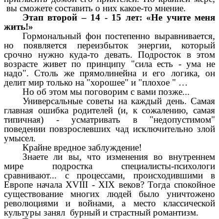
вы сможете составить о них какое-то мнение.
Этап второй – 14 - 15 лет: «Не учите меня
жить!»
Гормональный фон постепенно выравнивается,
но появляется переизбыток энергии, который
срочно нужно куда-то девать. Подросток в этом
возрасте живет по принципу "сила есть - ума не
надо". Столь же прямолинейна и его логика, он
делит мир только на "хорошее" и "плохое " …
Но об этом мы поговорим с вами позже...
Универсальные советы на каждый день. Самая
главная ошибка родителей (и, к сожалению, самая
типичная) - усматривать в "недопустимом"
поведении повзрослевших чад исключительно злой
умысел.
Крайне вредное заблуждение!
Знаете ли вы, что изменения во внутреннем
мире подростка специалисты-психологи
сравнивают... с процессами, происходившими в
Европе начала XVIII - XIX веков? Тогда спокойное
существование многих людей было уничтожено
революциями и войнами, а место классической
культуры занял бурный и страстный романтизм.