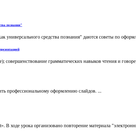
тва познания"
ак универсального средства познания" даются советы по оформ
 презентацией
е); совершенствование грамматических навыков чтения и говор
ить профессиональному оформлению слайдов. ...
int». В ходе урока организовано повторение материала "электро