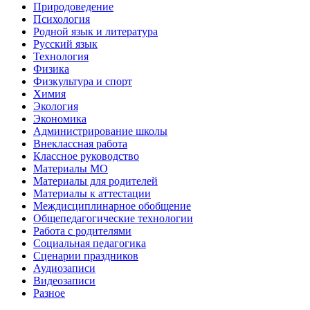
Природоведение
Психология
Родной язык и литература
Русский язык
Технология
Физика
Физкультура и спорт
Химия
Экология
Экономика
Администрирование школы
Внеклассная работа
Классное руководство
Материалы МО
Материалы для родителей
Материалы к аттестации
Междисциплинарное обобщение
Общепедагогические технологии
Работа с родителями
Социальная педагогика
Сценарии праздников
Аудиозаписи
Видеозаписи
Разное