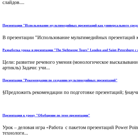
слайдов....
Презентация "Использование мультимедийных презентаций как универсального средс
В презентации "Использование мультимедийных презентаций к
Разработка урока и презентации "The Sightseeng Tours" London and Saint-Petersburg c
Цели: развитие речевого умения (монологическое высказывани
артикль) Задачи: учи...
Презентация "Рекомендации по созданию мультимедийных презентаций"
§Предложить рекомендации по подготовке презентаций; §науч
Презентация к уроку "Обобщение по теме презентации"
Урок – деловая игра «Работа с пакетом презентаций Power Po
технологи...