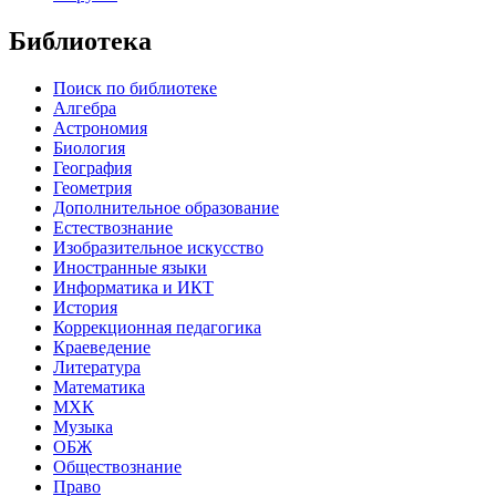
Библиотека
Поиск по библиотеке
Алгебра
Астрономия
Биология
География
Геометрия
Дополнительное образование
Естествознание
Изобразительное искусство
Иностранные языки
Информатика и ИКТ
История
Коррекционная педагогика
Краеведение
Литература
Математика
МХК
Музыка
ОБЖ
Обществознание
Право