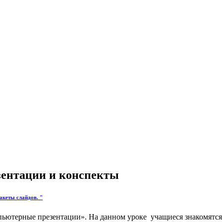
езентации и конспекты
акеты слайдов. "
мпьютерные презентации». На данном уроке учащиеся знакомятс