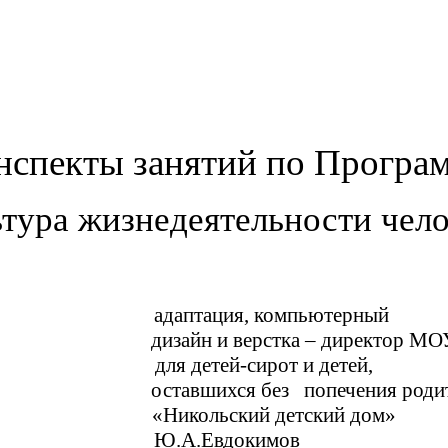
нспекты занятий по Програ
тура жизнедеятельности чел
адаптация, компьютерный
дизайн и верстка – директор МО
для детей-сирот и детей,
тавшихся без попечения родите
«Никольский детский дом»
Ю.А.Евдокимов