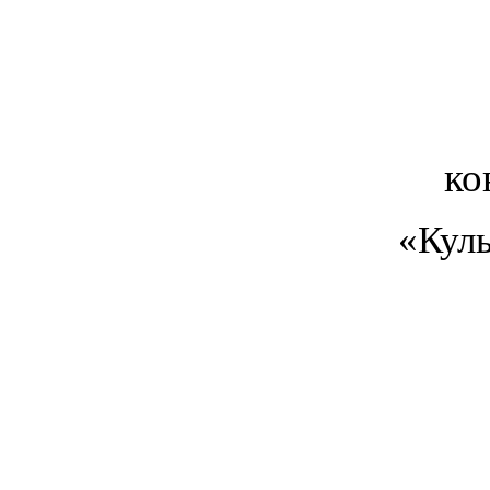
ко
«Куль
ос