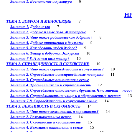
Занятие 1. Воспитание и культура
6
НР
ТЕМА 1. ДОБРОТА И МИЛОСЕРДИЕ
7
Занятие 1. Добро и зло
7
Занятие 2. Добрые и злые дела. Милосердие
7
Занятие 3. Что такое родительская доброта?
8
Занятие 4. Добрые отношения с друзьями
9
Занятие 5. Как сделать людей добрее?
9
Занятие 6. Театр и доброта. Экскурсия
10
Занятия 7-8. А зачем нам театр?
10
ТЕМА 2. СПРАВЕДЛИВОСТЬ И СОЧУВСТВИЕ
10
Занятие 1. Что такое справедливость и сочувствие?
10
Занятие 2. Справедливые и несправедливые поступки
11
Занятие 3. Справедливые отношения в семье
11
Занятие 4. Традиции школы и справедливость
12
Занятие 5. Справедливые отношения с друзьями. Что значит посоч
Занятие 6. Справедливость на улице и в общественных местах
13
Занятия 7-8. Справедливость и сочувствие в кино
14
ТЕМА 3. ВЕЖЛИВОСТЬ И СКРОМНОСТЬ
14
Занятие 1. Что такое вежливость и скромность?
14
Занятие 2. Вежливость и хамство
14
Занятие 3. Скромность и хвастливость
15
Занятие 4. Вежливые отношения в семье
15