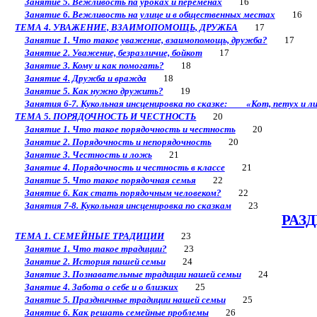
Занятие 5. Вежливость па уроках и переменах
16
Занятие 6. Вежливость на улице и в общественных местах
16
ТЕМА 4. УВАЖЕНИЕ, ВЗАИМОПОМОЩЬ, ДРУЖБА
17
Занятие 1. Что такое уважение, взаимопомощь, дружба?
17
Занятие 2. Уважение, безразличие, бойкот
17
Занятие 3. Кому и как помогать?
18
Занятие 4. Дружба и вражда
18
Занятие 5. Как нужно дружить?
19
Занятия 6-7. Кукольная инсценировка по сказке: «Кот, петух и л
ТЕМА 5. ПОРЯДОЧНОСТЬ И ЧЕСТНОСТЬ
20
Занятие 1. Что такое порядочность и честность
20
Занятие 2. Порядочность и непорядочность
20
Занятие 3. Честность и ложь
21
Занятие 4. Порядочность и честность в классе
21
Занятие 5. Что такое порядочная семья
22
Занятие 6. Как стать порядочным человеком?
22
Занятия 7-8. Кукольная инсценировка по сказкам
23
РАЗД
ТЕМА 1. СЕМЕЙНЫЕ ТРАДИЦИИ
23
Занятие 1. Что такое традиции?
23
Занятие 2. История пашей семьи
24
Занятие 3. Познавательные традиции нашей семьи
24
Занятие 4. Забота о себе и о близких
25
Занятие 5. Праздничные традиции нашей семьи
25
Занятие 6. Как решать семейные проблемы
26