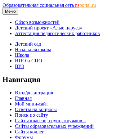
Образовательная социальная сеть
ns
portal.ru
Меню
Обзор возможностей
Детский проект «Алые паруса»
Аттестация педагогических работников
Детский сад
Начальная школа
Школа
НПО и СПО
ВУЗ
Навигация
Вход/регистрация
Главная
Мой мини-сайт
Ответы на вопросы
Поиск по сайту
Сайты классов, групп, кружков...
Сайты образовательных учреждений
Сайты коллег
Форумы