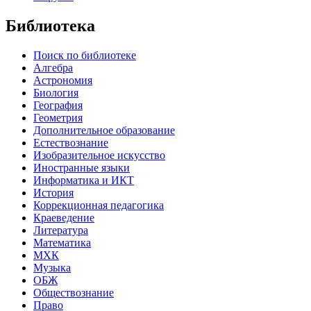
Библиотека
Поиск по библиотеке
Алгебра
Астрономия
Биология
География
Геометрия
Дополнительное образование
Естествознание
Изобразительное искусство
Иностранные языки
Информатика и ИКТ
История
Коррекционная педагогика
Краеведение
Литература
Математика
МХК
Музыка
ОБЖ
Обществознание
Право