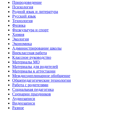
Природоведение
Психология
Родной язык и литература
Русский язык
Технология
Физика
Физкультура и спорт
Химия
Экология
Экономика
Администрирование школы
Внеклассная работа
Классное руководство
Материалы МО
Материалы для родителей
Материалы к аттестации
Междисциплинарное обобщение
Общепедагогические технологии
Работа с родителями
Социальная педагогика
Сценарии праздников
Аудиозаписи
Видеозаписи
Разное