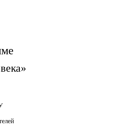
мме
овека»
У
лей