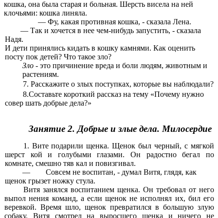
кошка, она была старая и больная. Шерсть висела на ней
клочьями: кошка линяла.
— Фу, какая противная кошка, - сказала Лена.
— Так и хочется в нее чем-нибудь запустить, - сказала
Надя.
И дети принялись кидать в кошку камнями. Как оценить
посту пок детей? Что такое зло?
Зло
- это причинение вреда и боли людям, животным и
растениям.
7. Расскажите о злых поступках, которые вы наблюдали?
8.Составьте короткий рассказ на тему «Почему нужно
совер шать добрые дела?»
Занятие 2. Добрые и злые дела. Милосердие
1. Вите подарили щенка. Щенок был черный, с мягкой
шерст кой и голубыми глазами. Он радостно бегал по
комнате, смешно тяв кал и повизгивал.
— Совсем не воспитан, - думал Витя, глядя, как
щенок грызет ножку стула.
Витя занялся воспитанием щенка. Он требовал от него
выпол нения команд, а если щенок не исполнял их, бил его
веревкой. Время шло, щенок превратился в большую злую
собаку. Витя смотрел на выросшего щенка и ничего не