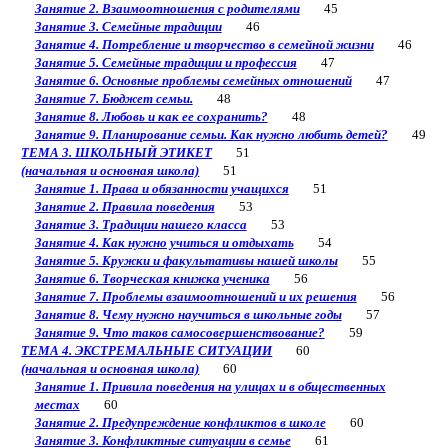
Занятие 2. Взаимоотношения с родителями
45
Занятие 3. Семейные традиции
46
Занятие 4. Потребление и творчество в семейной жизни
46
Занятие 5. Семейные традиции и профессия
47
Занятие 6. Основные проблемы семейных отношений
47
Занятие 7. Бюджет семьи.
48
Занятие 8. Любовь и как ее сохранить?
48
Занятие 9. Планирование семьи. Как нужно любить детей?
49
ТЕМА 3. ШКОЛЬНЫЙ ЭТИКЕТ
51
(начальная и основная школа)
51
Занятие 1. Права и обязанности учащихся
51
Занятие 2. Правила поведения
53
Занятие 3. Традиции нашего класса
53
Занятие 4. Как нужно учиться и отдыхать
54
Занятие 5. Кружки и факультативы нашей школы
55
Занятие 6. Творческая книжка ученика
56
Занятие 7. Проблемы взаимоотношений и их решения
56
Занятие 8. Чему нужно научиться в школьные годы
57
Занятие 9. Что таков самосовершенствование?
59
ТЕМА 4. ЭКСТРЕМАЛЬНЫЕ СИТУАЦИИ
60
(начальная и основная школа)
60
Занятие 1. Привила поведения на улицах и в общественных
местах
60
Занятие 2. Предупреждение конфликтов в школе
60
Занятие 3. Конфликтные ситуации в семье
61