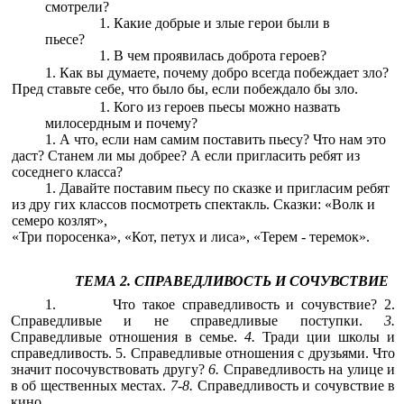
смотрели?
Какие добрые и злые герои были в
пьесе?
В чем проявилась доброта героев?
Как вы думаете, почему добро всегда побеждает зло?
Пред ставьте себе, что было бы, если побеждало бы зло.
Кого из героев пьесы можно назвать
милосердным и почему?
А что, если нам самим поставить пьесу? Что нам это
даст? Станем ли мы добрее? А если пригласить ребят из
соседнего класса?
Давайте поставим пьесу по сказке и пригласим ребят
из дру гих классов посмотреть спектакль. Сказки: «Волк и
семеро козлят»,
«Три поросенка», «Кот, петух и лиса», «Терем - теремок».
ТЕМА 2. СПРАВЕДЛИВОСТЬ И СОЧУВСТВИЕ
1. Что такое справедливость и сочувствие? 2.
Справедливые и не справедливые поступки.
3.
Справедливые отношения в семье.
4.
Тради ции школы и
справедливость. 5. Справедливые отношения с друзьями. Что
значит посочувствовать другу?
6.
Справедливость на улице и
в об щественных местах.
7-8.
Справедливость и сочувствие в
кино.