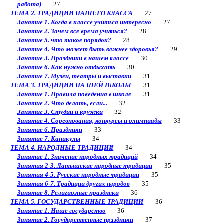
работа)
27
ТЕМА 2. ТРАДИЦИИ НАШЕГО КЛАССА
27
Занятие 1. Когда в классе учиться интересно
27
Занятие 2. Зачем все время учиться?
28
Занятие 5. что такое порядок?
28
Занятие 4. Что может быть важнее здоровья?
29
Занятие 3. Праздники в нашем классе
30
Занятие 6. Как нужно отдыхать
30
Занятие 7. Музеи, театры и выставки
31
ТЕМА 3. ТРАДИЦИИ НА ШЕЙ ШКОЛЫ
31
Занятие 1. Правила поведения в школе
31
Занятие 2. Что делать, если...
32
Занятие 3. Студии и кружки
32
Занятие 4. Соревнования, конкурсы и олимпиады
33
Занятие 6. Праздники
33
Занятие 7. Каникулы
34
ТЕМА 4. НАРОДНЫЕ ТРАДИЦИИ
34
Занятие 1. Значение народных традиций
34
Занятия 2-3. Латышские народные традиции
35
Занятия 4-5. Русские народные традиции
35
Занятия 6-7. Традиции других народов
35
Занятие 8. Религиозные праздники
36
ТЕМА 5. ГОСУДАРСТВЕННЫЕ ТРАДИЦИИ
36
Занятие 1. Наше государство
36
Занятие 2. Государственные праздники
37