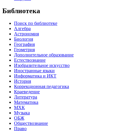
Библиотека
Поиск по библиотеке
Алгебра
Астрономия
Биология
География
Геометрия
Дополнительное образование
Естествознание
Изобразительное искусство
Иностранные языки
Информатика и ИКТ
История
Коррекционная педагогика
Краеведение
Литература
Математика
МХК
Музыка
ОБЖ
Обществознание
Право