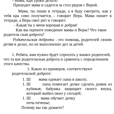
- Мама, иди уроки делать!
Приходит мама и садится за стол рядом с Верой.
Мама, ты пиши в тетради, а я буду смотреть, как у
тебя кра сиво получается, - говорит Вера. Мама пишет в
тетради, а Вера смот рит и говорит:
- Какая ты у меня хорошая и добрая!
Как вы оцените поведение мамы и Веры? Что такое
родитель ская доброта?
Родительская доброта -
это помощь, родителей своим
детям в делах, но не выполнение дел за детей.
Ребята, вам нужно будет спросить у ваших родителей,
что та кое родительская доброта и сравнить с определением
этого качества.
Какие из примеров, соответствуют
родительской доброте:
Ш
мама одевает сына в школу;
Ш
папа помогает дочке сделать домик из
кубиков; бабушка защищает своего внука,
который выбил окно у соседей;
Ш
мама обучает дочку
печь печенье;
Почему вы так думаете?