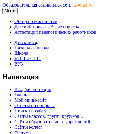
Образовательная социальная сеть
ns
portal.ru
Меню
Обзор возможностей
Детский проект «Алые паруса»
Аттестация педагогических работников
Детский сад
Начальная школа
Школа
НПО и СПО
ВУЗ
Навигация
Вход/регистрация
Главная
Мой мини-сайт
Ответы на вопросы
Поиск по сайту
Сайты классов, групп, кружков...
Сайты образовательных учреждений
Сайты коллег
Форумы