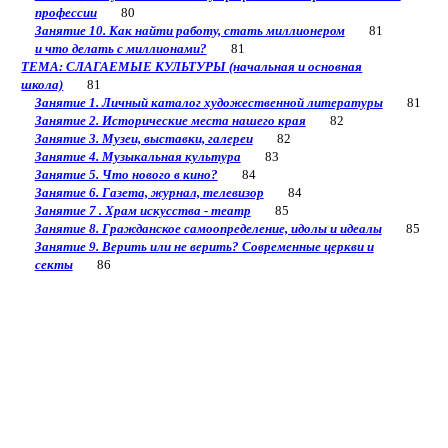
профессии
80
Занятие 10. Как найти работу, стать миллионером
81
и что делать с миллионами?
81
ТЕМА: СЛАГАЕМЫЕ КУЛЬТУРЫ (начальная и основная
школа)
81
Занятие 1. Личный каталог художественной литературы
81
Занятие 2. Исторические места нашего края
82
Занятие 3. Музеи, выставки, галереи
82
Занятие 4. Музыкальная культура
83
Занятие 5. Что нового в кино?
84
Занятие 6. Газета, журнал, телевизор
84
Занятие 7 . Храм искусства - театр
85
Занятие 8. Гражданское самоопределение, идолы и идеалы
85
Занятие 9. Верить или не верить? Современные церкви и
секты
86