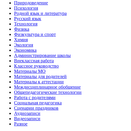
Природоведение
Психология
Родной язык и литература
Русский язык
Технология
Физика
Физкультура и спорт
Химия
Экология
Экономика
Администрирование школы
Внеклассная работа
Классное руководство
Материалы МО
Материалы для родителей
Материалы к аттестации
Междисциплинарное обобщение
Общепедагогические технологии
Работа с родителями
Социальная педагогика
Сценарии праздников
Аудиозаписи
Видеозаписи
Разное