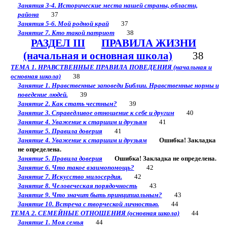
Занятия 3-4. Исторические места нашей страны, области,
района
37
Занятия 5-6. Мой родной край
37
Занятие 7. Кто такой патриот
38
РАЗДЕЛ III
ПРАВИЛА ЖИЗНИ
(начальная и основная школа)
38
ТЕМА 1. НРАВСТВЕННЫЕ ПРАВИЛА ПОВЕДЕНИЯ (начальная и
основная школа)
38
Занятие 1. Нравственные заповеди Библии. Нравственные нормы и
поведение людей.
39
Занятие 2. Как стать честным?
39
Занятие 3. Справедливое отношение к себе и другим
40
Занятие 4. Уважение к старшим и друзьям
41
Занятие 5. Правила доверия
41
Занятие 4. Уважение к старшим и друзьям
Ошибка! Закладка
не определена.
Занятие 5. Правила доверия
Ошибка! Закладка не определена.
Занятие 6. Что такое взаимопомощь?
42
Занятие 7. Искусство милосердия.
42
Занятие 8. Человеческая порядочность
43
Занятие 9. Что значит быть принципиальным?
43
Занятие 10. Встреча с творческой личностью.
44
ТЕМА 2. СЕМЕЙНЫЕ ОТНОШЕНИЯ (основная школа)
44
Занятие 1. Моя семья
44