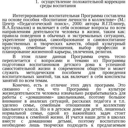
осуществление положительной коррекции
среды воспитания
Интегрированная воспитательная Программа составлена
на основе пособия «Воспитание личности в коллективе» (М.:
Центр «Педагогический поиск», 2000: авторы Я.Г.Плинер,
В.А.Бухвалов) и включает в себя основные вопросы по всем
направлениям деятельности человека в жизни, таким как:
правила поведения в обычных и экстремальных ситуациях,
укрепление здоровья, самообразование и самовоспитание
нравственных и творческих качеств, общий культурный
кругозор, семейные отношения, выбор профессии и
планирование жизненной карьеры, увлечения, религия.
В этом плане данная Программа очень тесно
переплетается с вопросами и темами из Программы
подготовки воспитанников детского дома к успешной
самостоятельной жизни в современном обществе и может
служить методическим пособием для проведения
воспитательных занятий, так как включает в себя конспекты
занятий по всем темам.
Конечно, есть и отличие этих двух программ. Это
связанно с тем, что Программа по культуре
жизнедеятельности человека изначально разрабатывалась
для
работы с «домашними» школьниками, поэтому большое
внимание в анализах ситуаций, рассказах педагога и т.п.
уделено семье, семейным отношениям и коллективу
школьного класса. Но и в детском доме для детей, лишенных
нормальной семьи, одной из важнейших задач стоит
подготовка к семейной жизни. И учатся наши дети в школах
вместе с домашними детьми, поэтому воспитателю
необходимо лишь творчески подходить к предлагаемым