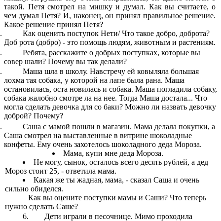
такой. Петя смотрел на мишку и думал. Как вы считаете, о
чем думал Петя? И, наконец, он принял правильное решение.
Какое решение принял Петя?
Как оценить поступок Нети/ Что такое добро, доброта?
Доб рота (добро) - это помощь людям, животным и растениям.
Ребята, расскажите о добрых поступках, которые вы
совер шали? Почему вы так делали?
Маша шла в школу. Навстречу ей ковыляла большая
лохма тая собака, у которой на лапе была рана. Маша
остановилась, оста новилась и собака. Маша погладила собаку,
собака жалобно смотре ла на нее. Тогда Маша достала... Что
могла сделать девочка для со баки? Можно ли назвать девочку
доброй? Почему?
Саша с мамой пошли в магазин. Мама делала покупки, а
Саша смотрел на выставленные в витрине шоколадные
конфеты. Ему очень захотелось шоколадного деда Мороза.
Мама, купи мне деда Мороза.
Не могу, сынок, осталось всего десять рублей, а дед
Мороз стоит 25, - ответила мама.
Какая же ты жадная, мама, - сказал Саша и очень
сильно обиделся.
Как вы оцените поступки мамы и Саши? Что теперь
нужно сделать Саше?
6. Дети играли в песочнице. Мимо проходила