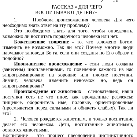
РАССКАЗ « ДЛЯ ЧЕГО
ВОСПИТЫВАЮТ ДЕТЕЙ?»
1. Проблема происхождения человека. Для чего
необходимо знать ответ на эту проблему?
Это необходимо знать для того, чтобы определить,
возможно ли воспитать порядочного человека или нет.
Божественное творение
- то. что заложено Богом,
изменить не возможно. Так ли это? Почему многие люди
нарушают заповеди Бо га, если они созданы по Его образу и
подобию?
Инопланетное происхождение
- если люди созданы
(занесены) инопланетянами, то поведение каждого из нас
запрограммировано на хорошие или плохие поступки.
Значит, человека изменить невозмож но, ведь он
запрограммирован?
Происхождение от животных
- следовательно, наши
поступки есть не что иное, как врожденные рефлексы:
пищевые, оборонитель ные, половые, ориентировочные
(пресмыкаться перед сильными и обижать слабых). Так ли
это?
2. Человек рождается животным, и только воспитание
делает его человеком. Дети, воспитанные животными,
остаются животными.
Воспитание - это процесс преодоления инстинктивного