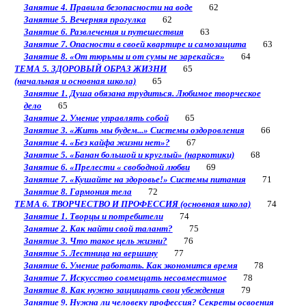
Занятие 4. Правила безопасности на воде
62
Занятие 5. Вечерняя прогулка
62
Занятие 6. Развлечения и путешествия
63
Занятие 7. Опасности в своей квартире и самозащита
63
Занятие 8. «От тюрьмы и от сумы не зарекайся»
64
ТЕМА 5. ЗДОРОВЫЙ ОБРАЗ ЖИЗНИ
65
(начальная и основная школа)
65
Занятие 1. Душа обязана трудиться. Любимое творческое
дело
65
Занятие 2. Умение управлять собой
65
Занятие 3. «Жить мы будем...» Системы оздоровления
66
Занятие 4. «Без кайфа жизни нет»?
67
Занятие 5. «Банан большой и круглый» (наркотики)
68
Занятие 6. «Прелести « свободной любви
69
Занятие 7. «Кушайте на здоровье!» Системы питания
71
Занятие 8. Гармония тела
72
ТЕМА 6. ТВОРЧЕСТВО И ПРОФЕССИЯ (основная школа)
74
Занятие 1. Творцы и потребители
74
Занятие 2. Как найти свой талант?
75
Занятие 3. Что такое цель жизни?
76
Занятие 5. Лестница на вершину
77
Занятие 6. Умение работать. Как экономится время
78
Занятие 7. Искусство совмещать несовместимое
78
Занятие 8. Как нужно защищать свои убеждения
79
Занятие 9. Нужна ли человеку профессия? Секреты освоения