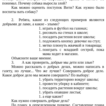
понимал. Почему собака выросла злой?
Как можно оценить поступок Вити? Как нужно было
воспиты вать собаку?
2. Ребята, какие из следующих примеров являются
добрыми де лами, а какие - злыми?
играть в футбол на газонах;
рисовать на стенах в школе;
посадить растения возле школы;
подложить кнопку девочке на стул;
метко плюнуть жвачкой в товарища;
поиграть с младшей сестрой, пока
мама ходит в магазин.
Объясните ваше мнение.
3. А как проверить, добрые мы дети или злые?
Можно рассказать о добрых делах, можно написать в
газету, но лучше... Что же лучше? Совершить доброе дело.
Какое доброе дело мы можем совершить? По выбору:
убрать территорию вокруг школы;
провести уборку в кабинете;
посадить растения вокруг школы;
убрать опавшие листья;
а еще какие?
Как нужно совершать добрые дела?
По плану, в определенном порядке. Составление плана