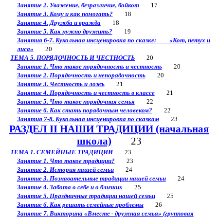
Занятие 2. Уважение, безразличие, бойкот
17
Занятие 3. Кому и как помогать?
18
Занятие 4. Дружба и вражда
18
Занятие 5. Как нужно дружить?
19
Занятия 6-7. Кукольная инсценировка по сказке: «Кот, петух и
лиса»
20
ТЕМА 5. ПОРЯДОЧНОСТЬ И ЧЕСТНОСТЬ
20
Занятие 1. Что такое порядочность и честность
20
Занятие 2. Порядочность и непорядочность
20
Занятие 3. Честность и ложь
21
Занятие 4. Порядочность и честность в классе
21
Занятие 5. Что такое порядочная семья
22
Занятие 6. Как стать порядочным человеком?
22
Занятия 7-8. Кукольная инсценировка по сказкам
23
РАЗДЕЛ II НАШИ ТРАДИЦИИ (начальная
школа)
23
ТЕМА 1. СЕМЕЙНЫЕ ТРАДИЦИИ
23
Занятие 1. Что такое традиции?
23
Занятие 2. История пашей семьи
24
Занятие 3. Познавательные традиции нашей семьи
24
Занятие 4. Забота о себе и о близких
25
Занятие 5. Праздничные традиции нашей семьи
25
Занятие 6. Как решать семейные проблемы
26
Занятие 7. Викторина «Вместе - дружная семья» (групповая