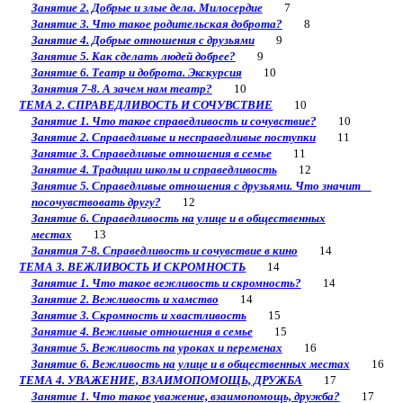
Занятие 2. Добрые и злые дела. Милосердие
7
Занятие 3. Что такое родительская доброта?
8
Занятие 4. Добрые отношения с друзьями
9
Занятие 5. Как сделать людей добрее?
9
Занятие 6. Театр и доброта. Экскурсия
10
Занятия 7-8. А зачем нам театр?
10
ТЕМА 2. СПРАВЕДЛИВОСТЬ И СОЧУВСТВИЕ
10
Занятие 1. Что такое справедливость и сочувствие?
10
Занятие 2. Справедливые и несправедливые поступки
11
Занятие 3. Справедливые отношения в семье
11
Занятие 4. Традиции школы и справедливость
12
Занятие 5. Справедливые отношения с друзьями. Что значит
посочувствовать другу?
12
Занятие 6. Справедливость на улице и в общественных
местах
13
Занятия 7-8. Справедливость и сочувствие в кино
14
ТЕМА 3. ВЕЖЛИВОСТЬ И СКРОМНОСТЬ
14
Занятие 1. Что такое вежливость и скромность?
14
Занятие 2. Вежливость и хамство
14
Занятие 3. Скромность и хвастливость
15
Занятие 4. Вежливые отношения в семье
15
Занятие 5. Вежливость па уроках и переменах
16
Занятие 6. Вежливость на улице и в общественных местах
16
ТЕМА 4. УВАЖЕНИЕ, ВЗАИМОПОМОЩЬ, ДРУЖБА
17
Занятие 1. Что такое уважение, взаимопомощь, дружба?
17