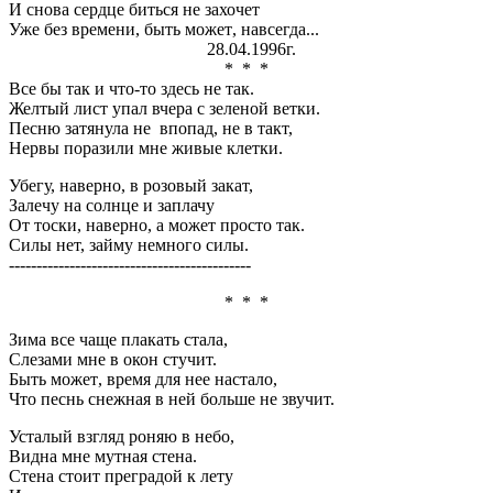
И снова сердце биться не захочет
Уже без времени, быть может
,
навсегда...
28.04.1996г.
* * *
Все бы так и что-то здесь не так.
Желтый лист упал вчера с зеленой ветки.
Песню затянула не впопад, не в такт,
Нервы поразили мне живые клетки.
Убегу, наверно, в розовый закат,
Залечу на солнце и заплачу
От тоски, наверно, а может просто так.
Силы нет, займу немного силы.
--------------------------------------------
* * *
Зима все чаще плакать стала,
Слезами мне в окон стучит.
Быть может
,
время для нее настало,
Что песнь снежная в ней больше не звучит.
Усталый взгляд роняю в небо,
Видна мне мутная стена.
Стена стоит преградой к лету