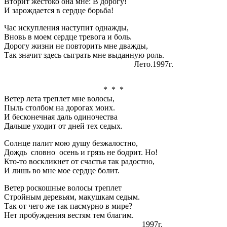
Вторит жестоко она мне: В дорогу!
И зарождается в сердце борьба!
Час искупления наступит однажды,
Вновь в моем сердце тревога и боль.
Дорогу жизни не повторить мне дважды,
Так значит здесь сыграть мне выданную роль.
Лето.1997г.
* * *
Ветер лета треплет мне волосы,
Пыль столбом на дорогах моих.
И бесконечная даль одиночества
Дальше уходит от дней тех седых.
Солнце палит мою душу безжалостно,
Дождь словно осень и грязь не бодрит. Но!
Кто-то воскликнет от счастья так радостно,
И лишь во мне мое сердце болит.
Ветер роскошные волосы треплет
Стройным деревьям, макушкам седым.
Так от чего же так пасмурно в мире?
Нет пробуждения вестям тем благим.
1997г.