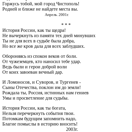
Горжусь тобой, мой город Чистополь!
Родней и ближе не найдете места вы.
Апрель. 2001г.
* * *
История России, как ты щедра!
Не вычеркнуть из памяти тех дней минувших
Ты не для всех в судьбе была добра,
Но все же кров дала для всех заблудших.
Обороняясь из спокон веков от боли.
От чужеземцев, кто наносил тебе удар.
Ведь были и герои доброй воли
От коих завоеван вечный дар.
И Ломоносов, и Суворов, и Тургенев -
Сыны Отечества, поклон им до земли!
Рождала ты, Россия, истинных нам гениев
Умы и просветление для судьбы.
История России, как ты богата,
Нельзя перечеркнуть события твои.
Потомкам будущим запомнить надо,
Благие помыслы в историю вносить!
2003г.