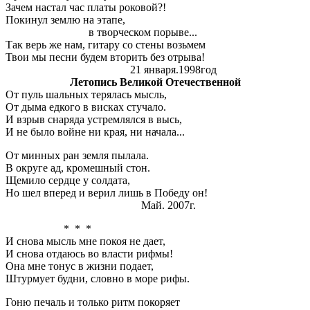
Зачем настал час платы роковой?!
Покинул землю на этапе,
в творческом порыве...
Так верь же нам, гитару со стены возьмем
Твои мы песни будем вторить без отрыва!
21 января.1998год
Летопись Великой Отечественной
От пуль шальных терялась мысль,
От дыма едкого в висках стучало.
И взрыв снаряда устремлялся в высь,
И не было войне ни края, ни начала...
От минных ран земля пылала.
В округе ад, кромешный стон.
Щемило сердце у солдата,
Но шел вперед и верил лишь в Победу он!
Май. 2007г.
* * *
И снова мысль мне покоя не дает,
И снова отдаюсь во власти рифмы!
Она мне тонус в жизни подает,
Штурмует будни, словно в море рифы.
Гоню печаль и только ритм покоряет