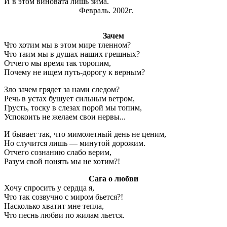
И в этом виновата лишь зима.
Февраль. 2002г.
Зачем
Что хотим мы в этом мире тленном?
Что таим мы в душах наших грешных?
Отчего мы время так торопим,
Почему не ищем путь-дорогу к верным?
Зло зачем грядет за нами следом?
Речь в устах бушует сильным ветром,
Грусть, тоску в слезах порой мы топим,
Успокоить не желаем свои нервы...
И бывает так, что мимолетный день не ценим,
Но случится лишь — минутой дорожим.
Отчего сознанию слабо верим,
Разум свой понять мы не хотим?!
Сага о любви
Хочу спросить у сердца я,
Что так созвучно с миром бьется?!
Насколько хватит мне тепла,
Что песнь любви по жилам льется.