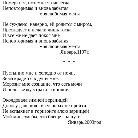
Померкнет, потемнеет навсегда
Неповторимая и вновь забытая
моя любимая мечта.
Не суждено, наверно, ей родится с миром,
Преследует в печали лишь тоска.
И все же не дает покоя мне
Неповторимая и вновь забытая
моя любимая мечта.
Январь.1197г.
* * *
Пустынно мне и холодно от ночи,
Зима крадется в душу мне.
Морозит мне сознание, что есть мочи
И ночь звезду утратила вполне.
Околдовала зимней вереницей
Дорогу дальнюю, в сугробах не пройти.
Не вспыхнет в горизонте алою зарницей
Мой миг судьбы, что блещет на пути.
Январь.2003год