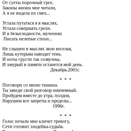
От суеты порочный грех.
Законы жизни мне читали,
А я не видела их смех...
Устала путаться я в мыслях,
Устала совершать грехи.
И в безысходности, мучениях
Писать нелепые стихи...
Не слышен в мыслях звон веселья,
Лишь кутерьма наводит тень.
И ноты грусти так созвучны,
И хмурый в памяти останется мой день.
Декабрь.2001г.
* * *
Поговори со мною тишина.
Ты заведи свой разговор никчемный.
Пробудем вместе до утра, полдня,
Нарушим все запреты и пределы...
1996г.
* * *
Голос печали мне кличет тревогу,
Сети готовит злодейка
-
судьба.