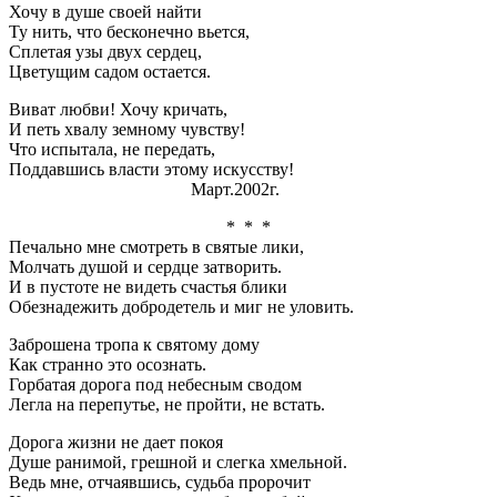
Хочу в душе своей найти
Ту нить, что бесконечно вьется,
Сплетая узы двух сердец,
Цветущим садом остается.
Виват любви! Хочу кричать,
И петь хвалу земному чувству!
Что испытала, не передать,
Поддавшись власти этому искусству!
Март.2002г.
* * *
Печально мне смотреть в святые лики,
Молчать душой и сердце затворить.
И в пустоте не видеть счастья блики
Обезнадежить добродетель и миг не уловить.
Заброшена тропа к святому дому
Как странно это осознать.
Горбатая дорога под небесным сводом
Легла на перепутье, не пройти, не встать.
Дорога жизни не дает покоя
Душе ранимой, грешной и слегка хмельной.
Ведь мне, отчаявшись, судьба пророчит