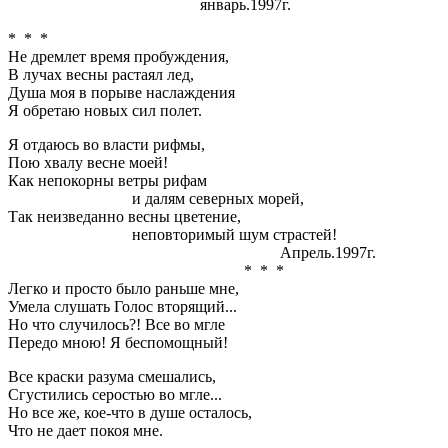
январь.1997г.
* * *
Не дремлет время пробуждения,
В лучах весны растаял лед,
Душа моя в порыве наслаждения
Я обретаю новых сил полет.
Я отдаюсь во власти рифмы,
Пою хвалу весне моей!
Как непокорны ветры рифам
и далям северных морей,
Так неизведанно весны цветение,
неповторимый шум страстей!
Апрель.1997г.
* * *
Легко и просто было раньше мне,
Умела слушать Голос вторящий...
Но что случилось?! Все во мгле
Передо мною! Я беспомощный!
Все краски разума смешались,
Сгустились серостью во мгле...
Но все же, кое
-
что в душе осталось,
Что не дает покоя мне.