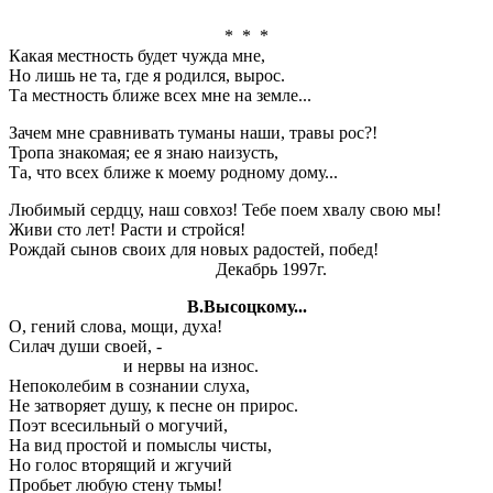
* * *
Какая местность будет чужда мне,
Но лишь не та, где я родился, вырос.
Та местность ближе всех мне на земле...
Зачем мне сравнивать туманы наши, травы рос?!
Тропа знакомая; ее я знаю наизусть,
Та, что всех ближе к моему родному дому...
Любимый сердцу, наш совхоз! Тебе поем хвалу свою мы!
Живи сто лет! Расти и стройся!
Рождай сынов своих для новых радостей, побед!
Декабрь 1997г.
В.Высоцкому...
О, гений слова, мощи, духа!
Силач души своей, -
и нервы на износ.
Непоколебим в сознании слуха,
Не затворяет душу, к песне он прирос.
Поэт всесильный о могучий,
На вид простой и помыслы чисты,
Но голос вторящий и жгучий
Пробьет любую стену тьмы!