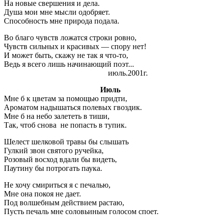
На новые свершения и дела.
Душа мои мне мысли одобряет.
Способность мне природа подала.
Во благо чувств ложатся строки ровно,
Чувств сильных и красивых — спору нет!
И может быть
,
скажу не так я что-то
,
Ведь я всего лишь начинающий поэт...
июль.2001г.
Июль
Мне б к цветам за помощью придти,
Ароматом надышаться полевых гвоздик.
Мне б на небо залететь в тиши,
Так, чтоб снова не попасть в тупик.
Шелест шелковой травы бы слышать
Гулкий звон святого ручейка,
Розовый восход вдали бы видеть,
Паутину бы потрогать паука.
Не хочу смириться я с печалью,
Мне она покоя не дает.
Под волшебным действием растаю,
Пусть печаль мне соловьиным голосом споет.