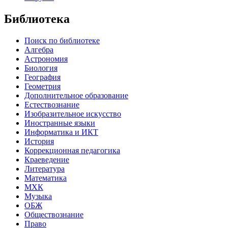
Библиотека
Поиск по библиотеке
Алгебра
Астрономия
Биология
География
Геометрия
Дополнительное образование
Естествознание
Изобразительное искусство
Иностранные языки
Информатика и ИКТ
История
Коррекционная педагогика
Краеведение
Литература
Математика
МХК
Музыка
ОБЖ
Обществознание
Право