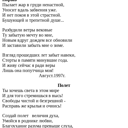
Пылает жар в груди ненастной,
Уносит вдаль забвения уже.
И нет покоя в этой страстной.
Бушующей и трепетной душе...
Разбудили ветры вековые
Ту забытую мечту во мне,
Новым вдруг дождем все обновили
И заставили забыть мне о зиме.
Взгляд прошедших лет забыт навеки,
Стерты в памяти минувшие года.
И живу сейчас я ради веры
Лишь она попутчица моя!
Август.1997г.
Полет
Ты хочешь света в этом мире
И для того стремишься в высь!
Свободы чистой и безгрешной -
Расправь же крылья и очнись!
Создай полет величия духа,
Умойся в роднике любви,
Благоухание разума превыше слуха,