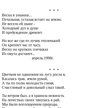
* * *
Весна в унынии...
Печальная, усталая встает на землю.
Не весело ей ныне -
Холодный дух в душе
И пробуждение дремлет.
Но все же где-то лучик тепленький
Он крепнет час от часу,
Весну на хрупких плечиках
Из омута достанет...
апрель.1998г.
* * *
Цветком не одиноким на лугу росла я,
Касалась трав, земли рукой,
А ты по полю молодость гоняя,
Счастливый и довольный слыл такой.
Ты ветром был, а я хранила нежность
На лепестках своих тянулась в рай,
Мы были воплощением природы,