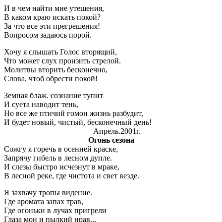
И в чем найти мне утешения,
В каком краю искать покой?
За что все эти прегрешения!
Вопросом задаюсь порой.
Хочу я слышать Голос вторящий,
Что может слух пронзить стрелой.
Молитвы вторить бесконечно,
Слова, чтоб обрести покой!
Земная блаж. сознание тупит
И суета наводит тень,
Но все же птичий гомон жизнь разбудит,
И будет новый, чистый, бесконечный день!
Апрель.2001г.
Огонь сезона
Сожгу я горечь в осенней краске,
Запрячу гибель в лесном дупле.
И слезы быстро исчезнут в мраке,
В лесной реке, где чистота и свет везде.
Я захвачу тропы видение.
Где аромата запах трав,
Где огоньки в лучах пригрели
Глаза мои и пылкий нрав...