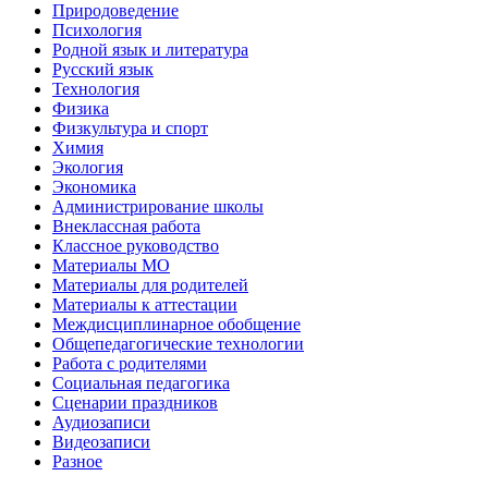
Природоведение
Психология
Родной язык и литература
Русский язык
Технология
Физика
Физкультура и спорт
Химия
Экология
Экономика
Администрирование школы
Внеклассная работа
Классное руководство
Материалы МО
Материалы для родителей
Материалы к аттестации
Междисциплинарное обобщение
Общепедагогические технологии
Работа с родителями
Социальная педагогика
Сценарии праздников
Аудиозаписи
Видеозаписи
Разное