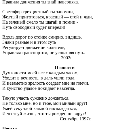
Правила движения ты знай наверняка.
Светофор трехцветный ты запомни,
Желтый приготовься, красный — стой и жди,
На зеленый смело ты шагай и помни -
Путь свободный будет впереди!
Вдоль дорог по стойке смирно, видишь,
Знаки разные и в этом суть
Регулирует движение водитель,
Управляя транспортом, не усложняя путь.
2002г.
О юности
Дух юности моей все с каждым часом,
Уходит в вечность, в даль ушли года.
И незаметно зрелость оседает мне на плечи,
И буйство удалое покидает навсегда.
Такую участь суждено дождаться,
Не только мне, но и тебе, мой милый друг!
Умей секундой каждой наслаждаться,
И чествуй жизнь, что ты рожден не вдруг!
Сентябрь.1997г.
Порыв