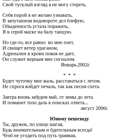
Свой тусклый взгляд я не могу стереть.
Себя порой я не желаю узнавать,
В запутанном водовороте дел блефую,
Обыденность устала поражать,
Я в серой маске на балу танцую.
Но где-то, все равно во мне поет,
И свищет ветер ураганом,
Адреналин в крови покоя не дает,
Он служит верным мне сигналом.
Январь.2002г.
* * *
Будет чуточку мне жаль, расставаться с летом.
Не
спрося войдет печаль, так как песня спета.
Завтра вновь забудем май, от зимы до лета.
И поманит тихо даль в поисках ответа...
август 2006г.
Юному пешеходу
Ты, дружок, по улице шагая,
Будь внимательным и бдительным всегда!
Чтоб не угодить под путь трамвая,