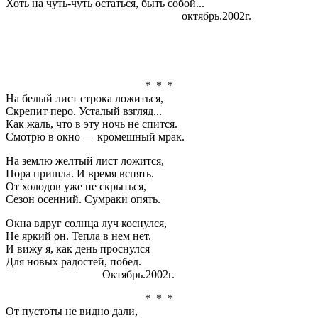
Хоть на чуть-чуть остаться, быть собой...
октябрь.2002г.
* * *
На белый лист строка ложиться,
Скрепит перо. Усталый взгляд...
Как жаль, что в эту ночь не спится.
Смотрю в окно — кромешный мрак.
На землю желтый лист ложится,
Пора пришла. И время вспять.
От холодов уже не скрыться,
Сезон осенний. Сумраки опять.
Окна вдруг солнца луч коснулся,
Не яркий он. Тепла в нем нет.
И вижу я
,
как день проснулся
Для новых радостей, побед.
Октябрь.2002г.
* * *
От пустоты не видно дали,