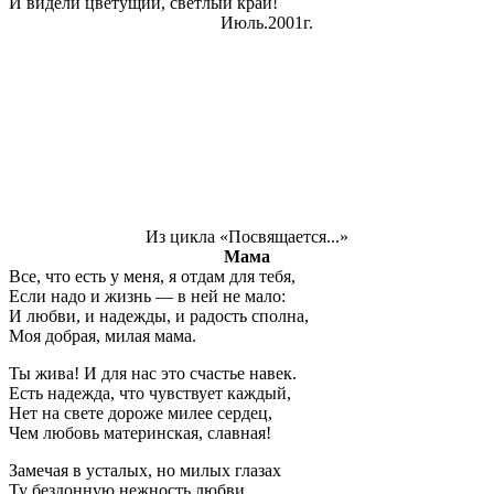
И видели цветущий, светлый край!
Июль.2001г.
Из цикла «Посвящается...»
Мама
Все, что есть у меня
,
я отдам для тебя,
Если надо и жизнь — в ней не мало:
И любви, и надежды, и радость сполна,
Моя добрая, милая мама.
Ты жива! И для нас это счастье навек.
Есть надежда, что чувствует каждый,
Нет на свете дороже милее сердец,
Чем любовь материнская, славная!
Замечая в усталых, но милых глазах
Ту бездонную нежность любви,