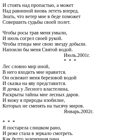
И стоять над пропастью, а может
Над равниной вновь лететь вперед.
Знать, что ветер мне в беде поможет
Совершить судьбы своей полет.
Чтобы росы трав меня умыли,
И июль согрел своей рукой.
Чтобы птицы мне свою звезду добыли.
Напоили бы меня Святой водой.
Июль.2001г.
* * *
Лес словно мир иной,
В него входить мне нравится.
Он освежит меня березовой водой
И сказка на яву представится.
Я дочка у Лесного властелина,
Раскрыты тайны мне лесных даров.
И вижу я природы изобилие,
Которых не сменять на тысячу миров.
Январь.2002г.
* * *
Я постарела слишком рано,
И реже стала в зеркало смотреть.
Как будто залеченная рана.