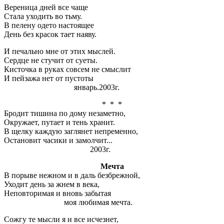
Вереница дней все чаще
Стала уходить во тьму.
В пелену одето настоящее
День без красок тает наяву.
И печально мне от этих мыслей.
Сердце не стучит от суеты.
Кисточка в руках совсем не смыслит
И пейзажа нет от пустоты
январь.2003г.
* * *
Бродит тишина по дому незаметно,
Окружает, путает и тень хранит.
В щелку каждую заглянет непременно,
Остановит часики и замолчит...
2003г.
Мечта
В порыве нежном и в даль безбрежной,
Уходит день за жнем в века,
Неповторимая и вновь забытая
моя любимая мечта.
Сожгу те мысли я и все исчезнет,