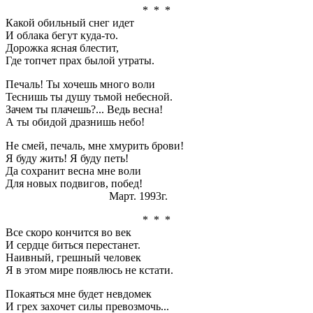
* * *
Какой обильный снег идет
И облака бегут куда-то.
Дорожка ясная блестит,
Где топчет прах былой утраты.
Печаль! Ты хочешь много воли
Теснишь ты душу тьмой небесной.
Зачем ты плачешь?... Ведь весна!
А ты обидой дразнишь небо!
Не смей, печаль, мне хмурить брови!
Я буду жить! Я буду петь!
Да сохранит весна мне воли
Для новых подвигов, побед!
Март. 1993г.
* * *
Все скоро кончится во век
И сердце биться перестанет.
Наивный, грешный человек
Я в этом мире появлюсь не кстати.
Покаяться мне будет невдомек
И грех захочет силы превозмочь...