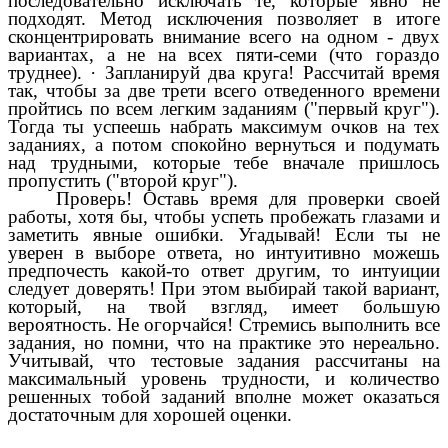
последовательно исключать те, которые явно не
подходят. Метод исключения позволяет в итоге
сконцентрировать внимание всего на одном - двух
вариантах, а не на всех пяти-семи (что гораздо
труднее). · Запланируй два круга! Рассчитай время
так, чтобы за две трети всего отведенного времени
пройтись по всем легким заданиям ("первый круг").
Тогда ты успеешь набрать максимум очков на тех
заданиях, а потом спокойно вернуться и подумать
над трудными, которые тебе вначале пришлось
пропустить ("второй круг").
Проверь! Оставь время для проверки своей
работы, хотя бы, чтобы успеть пробежать глазами и
заметить явные ошибки. Угадывай! Если ты не
уверен в выборе ответа, но интуитивно можешь
предпочесть какой-то ответ другим, то интуиции
следует доверять! При этом выбирай такой вариант,
который, на твой взгляд, имеет большую
вероятность. Не огорчайся! Стремись выполнить все
задания, но помни, что на практике это нереально.
Учитывай, что тестовые задания рассчитаны на
максимальный уровень трудности, и количество
решенных тобой заданий вполне может оказаться
достаточным для хорошей оценки.