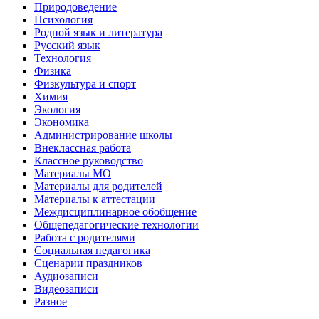
Природоведение
Психология
Родной язык и литература
Русский язык
Технология
Физика
Физкультура и спорт
Химия
Экология
Экономика
Администрирование школы
Внеклассная работа
Классное руководство
Материалы МО
Материалы для родителей
Материалы к аттестации
Междисциплинарное обобщение
Общепедагогические технологии
Работа с родителями
Социальная педагогика
Сценарии праздников
Аудиозаписи
Видеозаписи
Разное