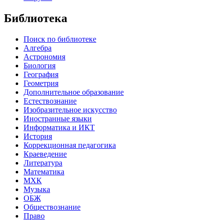
Библиотека
Поиск по библиотеке
Алгебра
Астрономия
Биология
География
Геометрия
Дополнительное образование
Естествознание
Изобразительное искусство
Иностранные языки
Информатика и ИКТ
История
Коррекционная педагогика
Краеведение
Литература
Математика
МХК
Музыка
ОБЖ
Обществознание
Право