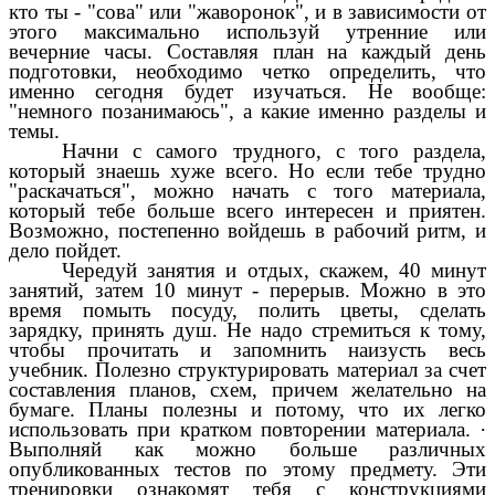
кто ты - "сова" или "жаворонок", и в зависимости от
этого максимально используй утренние или
вечерние часы. Составляя план на каждый день
подготовки, необходимо четко определить, что
именно сегодня будет изучаться. Не вообще:
"немного позанимаюсь", а какие именно разделы и
темы.
Начни с самого трудного, с того раздела,
который знаешь хуже всего. Но если тебе трудно
"раскачаться", можно начать с того материала,
который тебе больше всего интересен и приятен.
Возможно, постепенно войдешь в рабочий ритм, и
дело пойдет.
Чередуй занятия и отдых, скажем, 40 минут
занятий, затем 10 минут - перерыв. Можно в это
время помыть посуду, полить цветы, сделать
зарядку, принять душ. Не надо стремиться к тому,
чтобы прочитать и запомнить наизусть весь
учебник. Полезно структурировать материал за счет
составления планов, схем, причем желательно на
бумаге. Планы полезны и потому, что их легко
использовать при кратком повторении материала. ·
Выполняй как можно больше различных
опубликованных тестов по этому предмету. Эти
тренировки ознакомят тебя с конструкциями