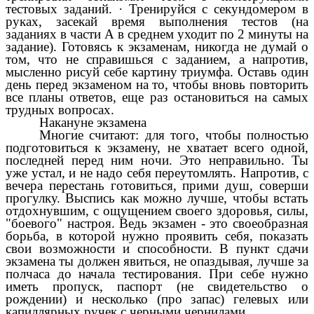
тестовых заданий. · Тренируйся с секундомером в
руках, засекай время выполнения тестов (на
заданиях в части А в среднем уходит по 2 минуты на
задание). Готовясь к экзаменам, никогда не думай о
том, что не справишься с заданием, а напротив,
мысленно рисуй себе картину триумфа. Оставь один
день перед экзаменом на то, чтобы вновь повторить
все планы ответов, еще раз остановиться на самых
трудных вопросах.
Накануне экзамена
Многие считают: для того, чтобы полностью
подготовиться к экзамену, не хватает всего одной,
последней перед ним ночи. Это неправильно. Ты
уже устал, и не надо себя переутомлять. Напротив, с
вечера перестань готовиться, прими душ, соверши
прогулку. Выспись как можно лучше, чтобы встать
отдохнувшим, с ощущением своего здоровья, силы,
"боевого" настроя. Ведь экзамен - это своеобразная
борьба, в которой нужно проявить себя, показать
свои возможности и способности. В пункт сдачи
экзамена ты должен явиться, не опаздывая, лучше за
полчаса до начала тестирования. При себе нужно
иметь пропуск, паспорт (не свидетельство о
рождении) и несколько (про запас) гелевых или
капиллярных ручек с черными чернилами.