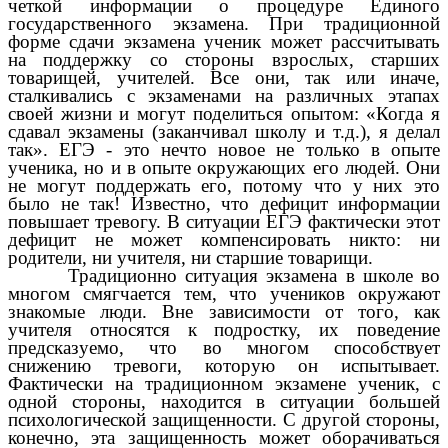
четкой информации о процедуре Единого
государственного экзамена. При традиционной
форме сдачи экзамена ученик может рассчитывать
на поддержку со стороны взрослых, старших
товарищей, учителей. Все они, так или иначе,
сталкивались с экзаменами на различных этапах
своей жизни и могут поделиться опытом: «Когда я
сдавал экзамены (заканчивал школу и т.д.), я делал
так». ЕГЭ - это нечто новое не только в опыте
ученика, но и в опыте окружающих его людей. Они
не могут поддержать его, потому что у них это
было не так! Известно, что дефицит информации
повышает тревогу. В ситуации ЕГЭ фактически этот
дефицит не может компенсировать никто: ни
родители, ни учителя, ни старшие товарищи.
Традиционно ситуация экзамена в школе во
многом смягчается тем, что учеников окружают
знакомые люди. Вне зависимости от того, как
учителя относятся к подростку, их поведение
предсказуемо, что во многом способствует
снижению тревоги, которую он испытывает.
Фактически на традиционном экзамене ученик, с
одной стороны, находится в ситуации большей
психологической защищенности. С другой стороны,
конечно, эта защищенность может оборачиваться