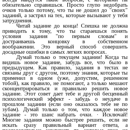
обязательно справишься. Просто глупо недобрать
очков только потому, что ты не дошел до "своих"
заданий, а застрял на тех, которые вызывают у тебя
затруднения.
Читай задание до конца! Спешка не должна
приводить к тому, что ты стараешься понять
условия задания "по первым словам" и
достраиваешь концовку в собственном
воображении. Это верный способ совершить
досадные ошибки в самых легких вопросах.
Думай только о текущем задании! Когда ты
видишь новое задание, забудь все, что было в
предыдущем. Как правило, задания в тестах не
связаны друг с другом, поэтому знания, которые ты
применил в одном (уже, допустим, решенном
тобой), как правило, не помогают, а только мешают
сконцентрироваться и правильно решить новое
задание. Этот совет дает тебе и другой бесценный
психологический эффект - забудь о неудаче в
прошлом задании (если оно оказалось тебе не по
зубам). Думай только о том, что каждое новое
задание - это шанс набрать очки. · Исключай!
Многие задания можно быстрее решить, если не
искать сразу правильный вариант ответа, а