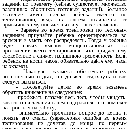
заданий по предмету (сейчас существует множество
различных сборников тестовых заданий). Большое
значение имеет тренаж ребенка именно по
тестированию, ведь эта форма отличается от
привычных ему письменных и устных экзаменов.
- Заранее во время тренировки по тестовым
заданиям приучайте ребенка ориентироваться во
времени и уметь его распределять. Тогда у ребенка
будет навык умения концентрироваться на
протяжении всего тестирования, что придаст ему
спокойствие и снимет излишнюю тревожность. Если
ребенок не носит часов, обязательно дайте ему часы
на экзамен.
- Накануне экзамена обеспечьте ребенку
полноценный отдых, он должен отдохнуть и как
следует выспаться.
- Посоветуйте детям во время экзамена
обратить внимание на следующее:
·пробежать глазами весь тест, чтобы увидеть,
какого типа задания в нем содержатся, это поможет
настроиться на работу;
внимательно прочитать вопрос до конца и
понять его смысл (характерная ошибка во время
тестирования не дочитав до конца, по первым
словам уже предполагают ответ и торопятся его