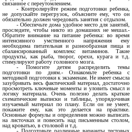
связанное с переутомлением.
- Контролируйте режим подготовки ребенка,
не допускайте перегрузок, объясните ему, что он
обязательно должен чередовать занятия с отдыхом.
- Обеспечьте дома удобное место для занятий,
проследите, чтобы никто из домашних не мешал.-
Обратите внимание на питание ребенка: во время
интенсивного умственного напряжения ему
необходима питательная и разнообразная пища и
сбалансированный комплекс витаминов. Такие
продукты, как рыба, творог, орехи, курага и т.д.
стимулируют работу головного мозга.
- Помогите детям распределить темы
подготовки по дням.- Ознакомьте ребенка с
методикой подготовки к экзаменам. Не имеет смысла
зазубривать весь фактический материал, достаточно
просмотреть ключевые моменты и уловить смысл и
логику материала. Очень полезно делать краткие
схематические выписки и таблицы, упорядочивая
изучаемый материал по плану. Если он не умеет,
покажите ему, как это делается на практике.
Основные формулы и определения можно выписать
на листочках и повесить над письменным столом,
над кроватью, в столовой и т.д.
- Подготовьте различные варианты тестовых