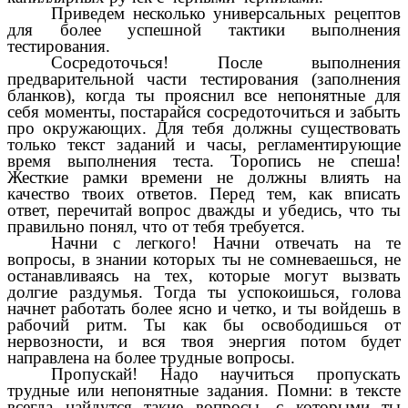
Приведем несколько универсальных рецептов
для более успешной тактики выполнения
тестирования.
Сосредоточься! После выполнения
предварительной части тестирования (заполнения
бланков), когда ты прояснил все непонятные для
себя моменты, постарайся сосредоточиться и забыть
про окружающих. Для тебя должны существовать
только текст заданий и часы, регламентирующие
время выполнения теста. Торопись не спеша!
Жесткие рамки времени не должны влиять на
качество твоих ответов. Перед тем, как вписать
ответ, перечитай вопрос дважды и убедись, что ты
правильно понял, что от тебя требуется.
Начни с легкого! Начни отвечать на те
вопросы, в знании которых ты не сомневаешься, не
останавливаясь на тех, которые могут вызвать
долгие раздумья. Тогда ты успокоишься, голова
начнет работать более ясно и четко, и ты войдешь в
рабочий ритм. Ты как бы освободишься от
нервозности, и вся твоя энергия потом будет
направлена на более трудные вопросы.
Пропускай! Надо научиться пропускать
трудные или непонятные задания. Помни: в тексте
всегда найдутся такие вопросы, с которыми ты