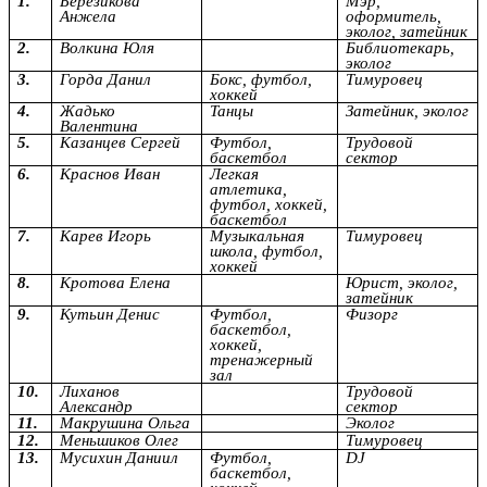
1.
Березикова
Мэр,
Анжела
оформитель,
эколог, затейник
2.
Волкина Юля
Библиотекарь,
эколог
3.
Горда Данил
Бокс, футбол,
Тимуровец
хоккей
4.
Жадько
Танцы
Затейник, эколог
Валентина
5.
Казанцев Сергей
Футбол,
Трудовой
баскетбол
сектор
6.
Краснов Иван
Легкая
атлетика,
футбол, хоккей,
баскетбол
7.
Карев Игорь
Музыкальная
Тимуровец
школа, футбол,
хоккей
8.
Кротова Елена
Юрист, эколог,
затейник
9.
Кутьин Денис
Футбол,
Физорг
баскетбол,
хоккей,
тренажерный
зал
10.
Лиханов
Трудовой
Александр
сектор
11.
Макрушина Ольга
Эколог
12.
Меньшиков Олег
Тимуровец
13.
Мусихин Даниил
Футбол,
DJ
баскетбол,