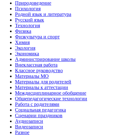
Природоведение
Психология
Родной язык и литература
Русский язык
Технология
Физика
Физкультура и спорт
Химия
Экология
Экономика
Администрирование школы
Внеклассная работа
Классное руководство
Материалы МО
Материалы для родителей
Материалы к аттестации
Междисциплинарное обобщение
Общепедагогические технологии
Работа с родителями
Социальная педагогика
Сценарии праздников
Аудиозаписи
Видеозаписи
Разное