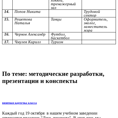
хоккей,
тренажерный
зал
14.
Попов Никита
Трудовой
сектор
15.
Решетова
Танцы
Оформитель,
Наталья
эколог,
заместитель
мэра
16.
Чернов Александр
Футбол,
баскетбол
17.
Чмулев Кирилл
Туризм
По теме: методические разработки,
презентации и конспекты
визитная карточка класса
Каждый год 19 октября в нашем учебном заведении
отмечается праздник "День лицеиста" В этот день мы