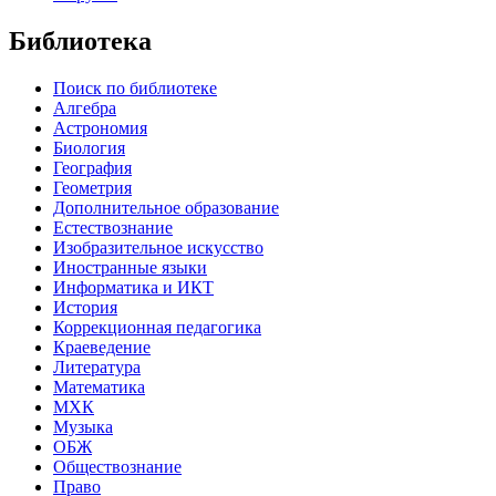
Библиотека
Поиск по библиотеке
Алгебра
Астрономия
Биология
География
Геометрия
Дополнительное образование
Естествознание
Изобразительное искусство
Иностранные языки
Информатика и ИКТ
История
Коррекционная педагогика
Краеведение
Литература
Математика
МХК
Музыка
ОБЖ
Обществознание
Право