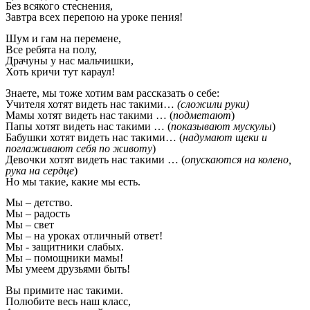
Без всякого стеснения,
Завтра всех перепою на уроке пения!
Шум и гам на перемене,
Все ребята на полу,
Драчуны у нас мальчишки,
Хоть кричи тут караул!
Знаете, мы тоже хотим вам рассказать о себе:
Учителя хотят видеть нас такими…
(сложили руки)
Мамы хотят видеть нас такими … (
подметают
)
Папы хотят видеть нас такими … (
показывают мускулы
)
Бабушки хотят видеть нас такими… (
надумают щеки и
поглаживают себя по животу
)
Девочки хотят видеть нас такими … (
опускаются на колено,
рука на сердце
)
Но мы такие, какие мы есть.
Мы – детство.
Мы – радость
Мы – свет
Мы – на уроках отличный ответ!
Мы - защитники слабых.
Мы – помощники мамы!
Мы умеем друзьями быть!
Вы примите нас такими.
Полюбите весь наш класс,