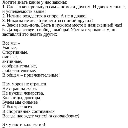
Хотите знать какие у нас законы:
Сделал контрольную сам – помоги другим. И двоек меньше,
и успеваемость выше!
Истина рождается в споре. А не в драке.
Никогда не делай ничего за спиной других!
Закон ноль-ноль. Быть в нужном месте в назначенный час!
Да здравствует свобода выбора! Убегая с уроков сам, не
заставляй это делать других!
Все мы –
Умные,
Спортивные,
смелые,
активные,
сообразительные,
любознательные.
В общем – привлекательные!
Нам мороз не страшен,
Не страшна жара.
Не нужны лекарства,
Больницы, доктора –
Будем мы сильнее
И быстрее всех.
В спортивных состязаньях
Всегда нас ждет успех!
(в спортформе)
Эх у нас и коллектив!