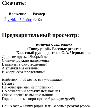
Скачать:
Вложение
Размер
45 КБ
vizitka_5_b.doc
Предварительный просмотр:
Визитка 5 «б» класса
«Funny pupils. Веселые ребята»
Классный руководитель: О.А. Чернышова
Дорогие друзья! Добрый день!
Снимем дружно напряженье,
Выкинем в окно волненье!
А улыбки мы оставим
И жюри себя представим!
Выбегают под песню все участники:
Песня 1
Не кочегары мы, не плотники!
Но сожалений горьких нет, как нет!
Обыкновенные мы школьники
Горячий шлем жюри привет! (
машут рукой
)
Наш класс – Funny pupils или Веселые ребята! (
сзади