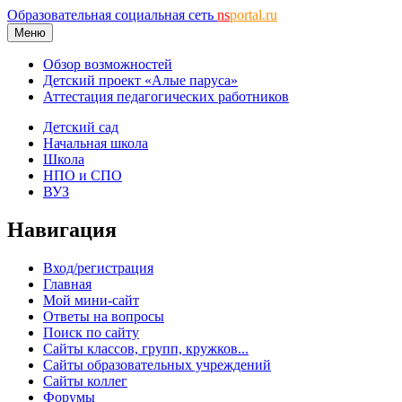
Образовательная социальная сеть
ns
portal.ru
Меню
Обзор возможностей
Детский проект «Алые паруса»
Аттестация педагогических работников
Детский сад
Начальная школа
Школа
НПО и СПО
ВУЗ
Навигация
Вход/регистрация
Главная
Мой мини-сайт
Ответы на вопросы
Поиск по сайту
Сайты классов, групп, кружков...
Сайты образовательных учреждений
Сайты коллег
Форумы