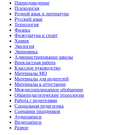
Природоведение
Психология
Родной язык и литература
Русский язык
Технология
Физика
Физкультура и спорт
Химия
Экология
Экономика
Администрирование школы
Внеклассная работа
Классное руководство
Материалы МО
Материалы для родителей
Материалы к аттестации
Междисциплинарное обобщение
Общепедагогические технологии
Работа с родителями
Социальная педагогика
Сценарии праздников
Аудиозаписи
Видеозаписи
Разное