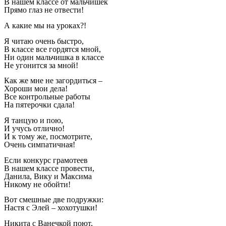
В нашем классе от мальчишек
Прямо глаз не отвести!
А какие мы на уроках?!
Я читаю очень быстро,
В классе все гордятся мной,
Ни один мальчишка в классе
Не угонится за мной!
Как же мне не загордиться –
Хороши мои дела!
Все контрольные работы
На пятерочки сдала!
Я танцую и пою,
И учусь отлично!
И к тому же, посмотрите,
Очень симпатичная!
Если конкурс грамотеев
В нашем классе провести,
Данила, Вику и Максима
Никому не обойти!
Вот смешные две подружки:
Настя с Элей – хохотушки!
Никита с Ванечкой поют,