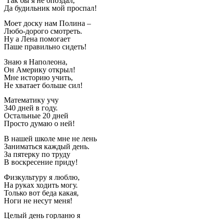
Так бы я не опоздал,
Да будильник мой проспал!
Моет доску нам Полина –
Любо-дорого смотреть.
Ну а Лена помогает
Паше правильно сидеть!
Знаю я Наполеона,
Он Америку открыл!
Мне историю учить,
Не хватает больше сил!
Математику учу
340 дней в году.
Остальные 20 дней
Просто думаю о ней!
В нашей школе мне не лень
Заниматься каждый день.
За пятерку по труду
В воскресение приду!
Физкультуру я люблю,
На руках ходить могу.
Только вот беда какая,
Ноги не несут меня!
Целый день горланю я