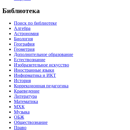
Библиотека
Поиск по библиотеке
Алгебра
Астрономия
Биология
География
Геометрия
Дополнительное образование
Естествознание
Изобразительное искусство
Иностранные языки
Информатика и ИКТ
История
Коррекционная педагогика
Краеведение
Литература
Математика
МХК
Музыка
ОБЖ
Обществознание
Право