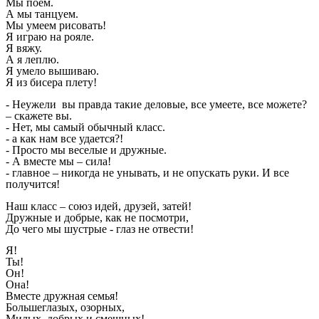
Мы поем.
А мы танцуем.
Мы умеем рисовать!
Я играю на рояле.
Я вяжу.
А я леплю.
Я умело вышиваю.
Я из бисера плету!
- Неужели вы правда такие деловые, все умеете, все можете?
– скажете вы.
- Нет, мы самый обычный класс.
- а как нам все удается?!
- Просто мы веселые и дружные.
- А вместе мы – сила!
- главное – никогда не унывать, и не опускать руки. И все
получится!
Наш класс – союз идей, друзей, затей!
Дружные и добрые, как не посмотри,
До чего мы шустрые - глаз не отвести!
Я!
Ты!
Он!
Она!
Вместе дружная семья!
Большеглазых, озорных,
Милых, добрых и смешных!