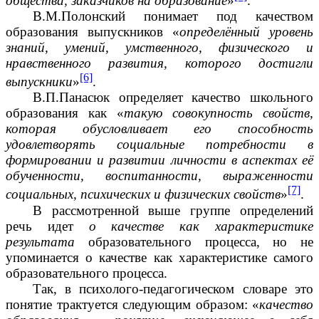
общества, заказчиков на образование
»
.
В.М.Полонский понимает под качеством
образования выпускников «
определённый уровень
знаний, умений, умственного, физического и
нравственного развития, которого достигли
[6]
выпускники
»
.
В.П.Панасюк определяет качество школьного
образования как «
такую совокупность свойств,
которая обусловливает его способность
удовлетворять социальные потребности в
формировании и развитии личности в аспектах её
обученности, воспитанности, выраженности
[7]
социальных, психических и физических свойств
»
.
В рассмотренной выше группе определений
речь идет
о качестве как характеристике
результата
образовательного процесса, но не
упоминается о качестве как характеристике самого
образовательного процесса.
Так, в психолого-педагогическом словаре это
понятие трактуется следующим образом: «
качество