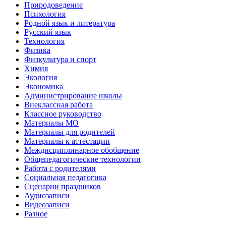
Природоведение
Психология
Родной язык и литература
Русский язык
Технология
Физика
Физкультура и спорт
Химия
Экология
Экономика
Администрирование школы
Внеклассная работа
Классное руководство
Материалы МО
Материалы для родителей
Материалы к аттестации
Междисциплинарное обобщение
Общепедагогические технологии
Работа с родителями
Социальная педагогика
Сценарии праздников
Аудиозаписи
Видеозаписи
Разное