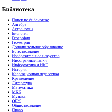
Библиотека
Поиск по библиотеке
Алгебра
Астрономия
Биология
География
Геометрия
Дополнительное образование
Естествознание
Изобразительное искусство
Иностранные языки
Информатика и ИКТ
История
Коррекционная педагогика
Краеведение
Литература
Математика
МХК
Музыка
ОБЖ
Обществознание
Право