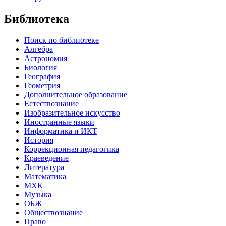
Библиотека
Поиск по библиотеке
Алгебра
Астрономия
Биология
География
Геометрия
Дополнительное образование
Естествознание
Изобразительное искусство
Иностранные языки
Информатика и ИКТ
История
Коррекционная педагогика
Краеведение
Литература
Математика
МХК
Музыка
ОБЖ
Обществознание
Право