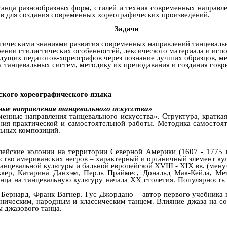
анца разнообразных форм, стилей и техник современных направлен
ов для создания современных хореографических произведений.
Задачи
тическими знаниями развития современных направлений танцевальн
ении стилистических особенностей, лексического материала и исп
удущих педагогов-хореографов через познание лучших образцов, м
х танцевальных систем, методику их преподавания и создания сов
ского хореографического языка
ные направления танцевального искусства»
енные направления танцевального искусства». Структура, краткая
ния практической и самостоятельной работы. Методика самостоя
льных композиций.
ейские колонии на территории Северной Америки (1607 - 1775 г
сство американских негров – характерный и органичный элемент к
анцевальной культуры и бальной европейской XVIII - ХIХ вв. (мену
ккер, Катарина Данхэм, Перль Праймес, Дональд Мак-Кейла, М
анца на танцевальную культуру начала XX столетия. Популярность
 Бернард, Франк Вагнер. Гус Джордано – автор первого учебника
тническим, народным и классическим танцем. Влияние джаза на с
 джазового танца.