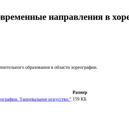
временные направления в хор
лнительного образования в области хореографии.
Размер
159 КБ
ографии. Танцевальное искусство."