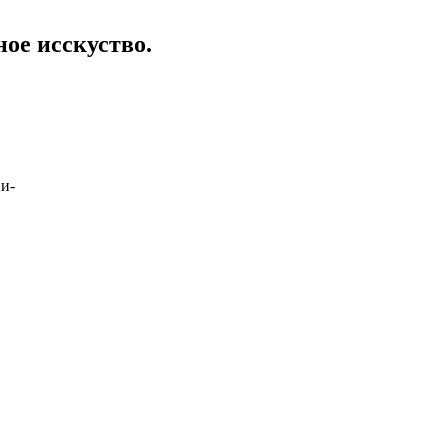
ое исскуство.
г дополни-