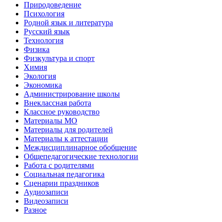
Природоведение
Психология
Родной язык и литература
Русский язык
Технология
Физика
Физкультура и спорт
Химия
Экология
Экономика
Администрирование школы
Внеклассная работа
Классное руководство
Материалы МО
Материалы для родителей
Материалы к аттестации
Междисциплинарное обобщение
Общепедагогические технологии
Работа с родителями
Социальная педагогика
Сценарии праздников
Аудиозаписи
Видеозаписи
Разное