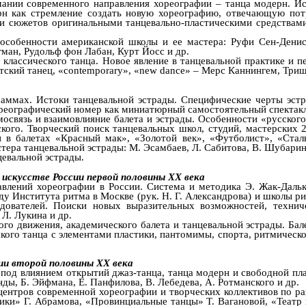
нии современного направления хореографии – танца модерн. Исто
ерн как стремление создать новую хореографию, отвечающую по
м и сюжетов оригинальными танцевально-пластическими средствам
 особенности американской школы и ее мастера: Руфи Сен-Дени
ман, Рудольф фон Лабан, Курт Йосс и др.
 классического танца. Новое явление в танцевальной практике и 
тский танец, «contemporary», «new dance» – Мерс Каннингем, Три
раммах. Истоки танцевальной эстрады. Специфические черты эстр
реографический номер как миниатюрный самостоятельный спектакл
освязь и взаимовлияние балета и эстрады. Особенности «русского
кого. Творческий поиск танцевальных школ, студий, мастерских 20
и в балетах «Красный мак», «Золотой век», «Футболист», «Сталь
тера танцевальной эстрады: М. Эсамбаев, Л. Сабитова, В. Шубарин,
евальной эстрады.
искусстве России первой половины XX века
влений хореографии в России. Система и методика Э. Жак-Дальк
оду Института ритма в Москве (рук. Н. Г. Александрова) и школы р
едователей. Поиски новых выразительных возможностей, технич
 Л. Лукина и др.
ого движения, академического балета и танцевальной эстрады. Бал
еского танца с элементами пластики, пантомимы, спорта, ритмическ
ии второй половины XX века
под влиянием открытий джаз-танца, танца модерн и свободной пла
нды, Б. Эйфмана, Е. Панфилова, В. Лебедева, А. Ротманского и др.
центров современной хореографии и творческих коллективов по ра
тики» Г. Абрамова, «Провинциальные танцы» Т. Вагановой, «Театр 