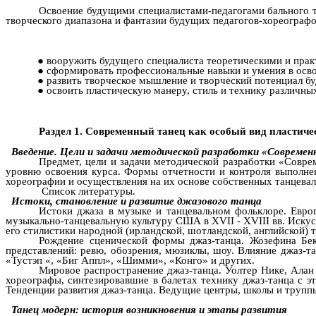
Освоение будущими специалистами-педагогами бального т
творческого диапазона и фантазии будущих педагогов-хореограф
вооружить будущего специалиста теоретическими и прак
сформировать профессиональные навыки и умения в осво
развить творческое мышление и творческий потенциал б
освоить пластическую манеру, стиль и технику различны
Раздел 1. Современный танец как особый вид пластиче
Введение. Цели и задачи методической разработки «Современ
Предмет, цели и задачи методической разработки «Соврем
уровню освоения курса. Формы отчетности и контроля выполне
хореографии и осуществления на их основе собственных танцева
Список литературы.
Истоки, становление и развитие джазового танца
Истоки джаза в музыке и танцевальном фольклоре. Европ
музыкально-танцевальную культуру США в XVII - XVIII вв. Иску
его стилистики народной (ирландской, шотландской, английской) т
Рождение сценической формы джаз-танца. Жозефина Бе
представлений: ревю, обозрения, мюзиклы, шоу. Влияние джаз-т
«Тустэп «, «Биг Аппл», «Шимми», «Конго» и других.
Мировое распространение джаз-танца. Уолтер Нике, Алан
хореографы, синтезировавшие в балетах технику джаз-танца с э
Тенденции развития джаз-танца. Ведущие центры, школы и труппы
Танец модерн: история возникновения и этапы развития