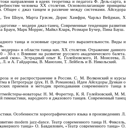
ки направления в идеях теоретика и педагога Ф. Дель-сарта, в
требностям человека XX столетия. Основополагающие принципы
и. Общее с джаз танцем и различие между системами. Айседора
с, Тен Шоун, Марта Грэхэм, Дорис Хамфри, Чарльз Вейдман, X
педагогике – модерн джаз-танец. Современные тенденции развития
ша Браун, Марк Моррис, Майкл Кларк, Розмари Бучер, Пина Бауш.
адного танца и основные средства его выразительности. Виды и
ь.
 модерна» в области танца нач. XX столетия. Отражение данного
 - 30-х г. Влияние на развитие русского академического балета.
ной скок». Эстрадный опыт К. Голейзовского, И. Моисеева, Л.
 Л. и А. Гайдаровы, В. Манохин, Т. Лейбель и В. Никольский.
роза и ее распространение в России. С. М. Волконский и курсы
итма в Петрограде (рук. Н. В. Романова). Идеи Айседоры Дункан о
еских приемов и методик преподавания современного танца в
етмейстеры-новаторы: Н. М. Форегтер, К. Я. Голейзовский, М. М.
ой гимнастики, народного и джазового танцев. Современный танец
стики. Особенности хореографического языка в произведениях Л.
звитию modern jazz-dance. Театр современного танца Н. Фиксель,
камерного танца» О. Бавдилович, «Театр современного танца» О.