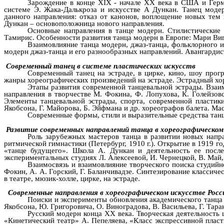
Зарождение в конце XIX - начале XX века в США и Герма
системе Э. Жака-Далькроза и искусстве А Дункан. Танец мод
данного направления: отказ от канонов, воплощение новых те
Дункан – основоположница нового направления.
Основные направления в танце модерн. Стилистические
Тамирис. Особенности развития танца модерн в Европе: Мари Виг
Взаимовлияние танца модерн, джаз-танца, фольклорного и
модерн джаз-танца и его разнообразных направлений. Авангардис
Современный танец в системе пластических искусств
Современный танец на эстраде, в цирке, кино, шоу прог
жанры хореографических произведений на эстраде. Эстрадный хо
Этапы развития современной танцевальной эстрады. Взаим
направления в творчестве М. Фокина, Ф. Лопухова, К. Голейзовс
Элементы танцевальной эстрады, спорта, современной пластик
Якобсона, Г. Майорова, Б. Эйфмана и др. хореографов балета. Мас
Современные формы, стили и выразительные средства танц
Развитие современных направлений танца в хореографическом 
Роль зарубежных мастеров танца в развитии новых напра
ритмической гимнастики (Петербург, 1910 г.). Открытие в 1919 г
«танце будущего». Школа А. Дункан и деятельность ее посл
экспериментальных студиях Л. Алексеевой, И. Чернецкой, В. Май,
Взаимосвязь и взаимовлияние творческого поиска студийн
Фокин, А. А. Горский, Г. Баланчивадзе. Синтезирование классич
в театре, мюзик-холле, цирке, на эстраде.
Современные направления в хореографическом искусстве Росс
Поиски и эксперименты обновления академического танца 
Якобсона, Ю. Григоровича, О. Виноградова, В. Васильева, Г. Тара
Русский модерн конца XX века. Творческая деятельность 
«Кинетический театр» А. Пепеляева, «Класс экспрессивной плас