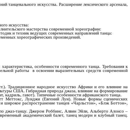
ий танцевального искусства. Расширение лексического арсенала,
ого искусства:
олнительского мастерства современной хореографии:
етодик и техник ведущих современных направлений танца:
ременных хореографических произведений.
 характеристика, особенности современного танца. Требования к
тельной работы в освоении выразительных средств современной
г.). Традиционное народное искусство Африки и его влияние на
ультуры США. Гибридная природа джаза, влияние на формирование
эт, кадриль, гавот). Типичные особенности африканского танца.
етт Меттокс, Луиджи (Евгений Луи). Новые формы сценических
 и широкое распространение танцев «Чарльстон», «Блэк Боттон»,
 по джаз-танцу. Джером Роббинс, Алвин Эйли, Альберто Алонсо –
овременный академический балет, танец модерн и клубный танец.