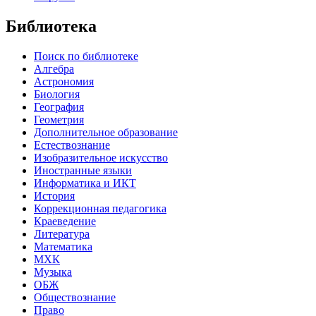
Библиотека
Поиск по библиотеке
Алгебра
Астрономия
Биология
География
Геометрия
Дополнительное образование
Естествознание
Изобразительное искусство
Иностранные языки
Информатика и ИКТ
История
Коррекционная педагогика
Краеведение
Литература
Математика
МХК
Музыка
ОБЖ
Обществознание
Право