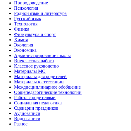
Природоведение
Психология
Родной язык и литература
Русский язык
Технология
Физика
Физкультура и спорт
Химия
Экология
Экономика
Администрирование школы
Внеклассная работа
Классное руководство
Материалы МО
Материалы для родителей
Материалы к аттестации
Междисциплинарное обобщение
Общепедагогические технологии
Работа с родителями
Социальная педагогика
Сценарии праздников
Аудиозаписи
Видеозаписи
Разное